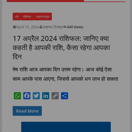
धर्म
राशिफल
लाइफस्टाइल
April 15, 2024
लखनऊ ट्रिब्यून
449 Views
17 अप्रैल 2024 राशिफल: जानिए क्या
कहती है आपकी राशि, कैसा रहेगा आपका
दिन
मेष राशि आज आपका दिन उत्तम रहेगा। आज कोई ऐसा
काम आपके पास आएगा, जिससे आपको धन लाभ हो सकता
W
F
T
L
C
S
h
a
w
i
o
h
a
c
i
n
p
a
Read More
t
e
t
k
y
r
s
b
t
e
L
e
A
o
e
d
i