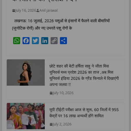
July 16, 2026
Anil jaiswal
लखनऊ: 16 जुलाई, 2026 पशुओं से इंसानों में फैलने वाली बीमारियों
(जुनोटिक रोगों) और नए उभरते पशु रोगों के
W
F
T
L
C
S
h
a
w
i
o
h
a
c
i
n
p
a
t
e
t
k
y
r
छोटे शहर की बेटी हर्षिता साहू ने जीता मिस
s
b
t
e
L
e
यूनिवर्स मध्य प्रदेश 2026 का ताज ,अब मिस
A
o
e
d
i
यूनिवर्स इंडिया 2026 के ग्रैंड फिनाले में दिखाएंगी
p
o
r
I
n
अपना जलवा !!
p
k
n
k
July 10, 2026
यूपी टीईटी परीक्षा आज से शुरू, 60 जिलों में 955
केंद्रों पर 16 लाख अभ्यर्थी होंगे शामिल
July 2, 2026