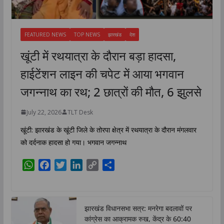
FEATURED NEWS
TOP NEWS
झारखंड
देश
खूंटी में रथयात्रा के दौरान बड़ा हादसा,
हाईटेंशन लाइन की चपेट में आया भगवान
जगन्नाथ का रथ; 2 छात्रों की मौत, 6 झुलसे
July 22, 2026
TLT Desk
खूंटी: झारखंड के खूंटी जिले के तोरपा क्षेत्र में रथयात्रा के दौरान मंगलवार
को दर्दनाक हादसा हो गया। भगवान जगन्नाथ
W
F
T
L
C
S
h
a
w
i
o
h
a
c
i
n
p
a
t
e
t
k
y
r
झारखंड विधानसभा सत्र: मनरेगा बदलावों पर
s
b
t
e
L
e
कांग्रेस का आक्रामक रुख, केंद्र के 60:40