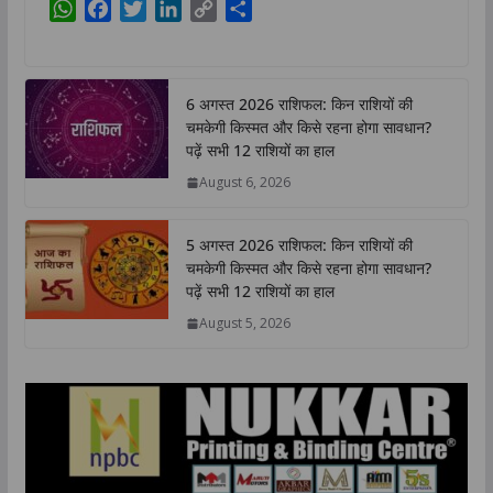
W
F
T
L
C
S
h
a
w
i
o
h
a
c
i
n
p
a
t
e
t
k
y
r
6 अगस्त 2026 राशिफल: किन राशियों की
s
b
t
e
L
e
चमकेगी किस्मत और किसे रहना होगा सावधान?
A
o
e
d
i
पढ़ें सभी 12 राशियों का हाल
p
o
r
I
n
August 6, 2026
p
k
n
k
5 अगस्त 2026 राशिफल: किन राशियों की
चमकेगी किस्मत और किसे रहना होगा सावधान?
पढ़ें सभी 12 राशियों का हाल
August 5, 2026