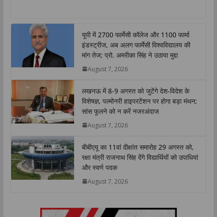
h
a
w
i
o
h
a
c
i
n
p
a
t
e
t
k
y
r
यूपी में 2700 फार्मेसी कॉलेज और 1100 फार्मा
s
b
t
e
L
e
इंडस्ट्रीज, अब अलग फार्मेसी विश्वविद्यालय की
A
o
e
d
i
मांग तेज; प्रो. अमरीका सिंह ने उठाया मुद्दा
p
o
r
I
n
August 7, 2026
p
k
n
k
लखनऊ में 8-9 अगस्त को जुटेंगे देश-विदेश के
विशेषज्ञ, पल्मोनरी हाइपरटेंशन पर होगा बड़ा मंथन;
सांस फूलने को न करें नजरअंदाज
August 7, 2026
बीबीएयू का 11वां दीक्षांत समारोह 29 अगस्त को,
रक्षा मंत्री राजनाथ सिंह देंगे विद्यार्थियों को उपाधियां
और स्वर्ण पदक
August 7, 2026