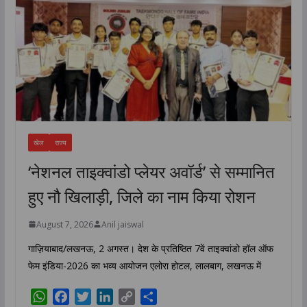
खेल
राज्य
‘नेशनल ताइक्वांडो प्लेयर अवॉर्ड’ से सम्मानित
हुए नौ खिलाड़ी, जिले का नाम किया रोशन
August 7, 2026
Anil jaiswal
गाज़ियाबाद/लखनऊ, 2 अगस्त। देश के प्रतिष्ठित 7वें ताइक्वांडो हॉल ऑफ
फेम इंडिया-2026 का भव्य आयोजन एलोरा होटल, लालबाग, लखनऊ में
W
F
T
L
C
S