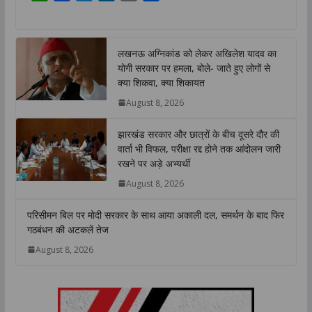
h
a
w
i
o
h
a
c
i
n
p
a
t
e
t
k
y
r
लखनऊ अग्निकांड को लेकर अखिलेश यादव का
s
b
t
e
L
e
योगी सरकार पर हमला, बोले- जाते हुए लोगों से
A
o
e
d
i
क्या शिकवा, क्या शिकायत
p
o
r
I
n
August 8, 2026
p
k
n
k
झारखंड सरकार और छात्रों के बीच दूसरे दौर की
वार्ता भी विफल, परीक्षा रद्द होने तक आंदोलन जारी
रखने पर अड़े अभ्यर्थी
August 8, 2026
परिसीमन बिल पर मोदी सरकार के साथ आया अकाली दल, समर्थन के बाद फिर
गठबंधन की अटकलें तेज
August 8, 2026