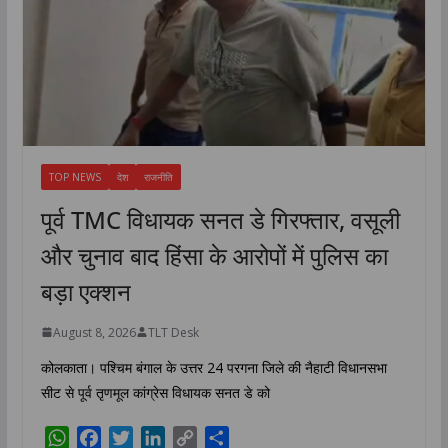
TOP NEWS
देश
राजनीति
पूर्व TMC विधायक सनत डे गिरफ्तार, वसूली
और चुनाव बाद हिंसा के आरोपों में पुलिस का
बड़ा एक्शन
August 8, 2026
TLT Desk
कोलकाता। पश्चिम बंगाल के उत्तर 24 परगना जिले की नैहाटी विधानसभा
सीट से पूर्व तृणमूल कांग्रेस विधायक सनत डे को
W
F
T
L
C
S