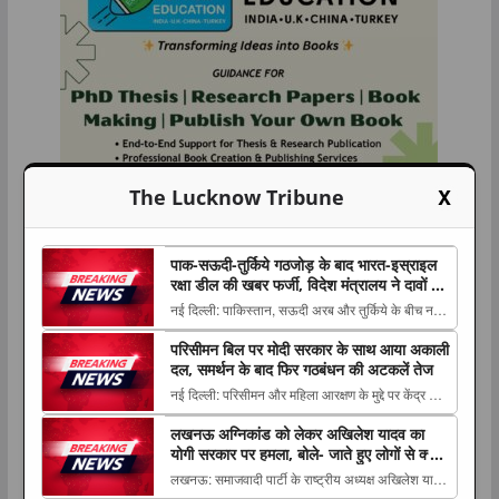
X
The Lucknow Tribune
पाक-सऊदी-तुर्किये गठजोड़ के बाद भारत-इस्राइल
रक्षा डील की खबर फर्जी, विदेश मंत्रालय ने दावों को
बताया ‘फेक न्यूज’
नई दिल्ली: पाकिस्तान, सऊदी अरब और तुर्किये के बीच नए
सुरक्षा ढांचे की खबरों के बीच भारत और इस्राइल के The
परिसीमन बिल पर मोदी सरकार के साथ आया अकाली
post पाक-सऊदी-तुर्किये गठजोड़ के बाद भारत-इस्राइल रक्षा
दल, समर्थन के बाद फिर गठबंधन की अटकलें तेज
डील की खबर फर्जी, विदेश मंत्रालय ने दावों को बताया ‘फेक
नई दिल्ली: परिसीमन और महिला आरक्षण के मुद्दे पर केंद्र की
न्यूज’ appeared first on The Luc...
मोदी सरकार को शिरोमणि अकाली दल का समर्थन मिल The
लखनऊ अग्निकांड को लेकर अखिलेश यादव का
post परिसीमन बिल पर मोदी सरकार के साथ आया अकाली
योगी सरकार पर हमला, बोले- जाते हुए लोगों से क्या
दल, समर्थन के बाद फिर गठबंधन की अटकलें तेज
शिकवा, क्या शिकायत
लखनऊ: समाजवादी पार्टी के राष्ट्रीय अध्यक्ष अखिलेश यादव
appeared first on The Lucknow Tribune. ...