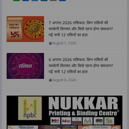
h
a
w
i
o
h
a
c
i
n
p
a
t
e
t
k
y
r
7 अगस्त 2026 राशिफल: किन राशियों की
s
b
t
e
L
e
चमकेगी किस्मत और किसे रहना होगा सावधान?
A
o
e
d
i
पढ़ें सभी 12 राशियों का हाल
p
o
r
I
n
August 7, 2026
p
k
n
k
6 अगस्त 2026 राशिफल: किन राशियों की
चमकेगी किस्मत और किसे रहना होगा सावधान?
पढ़ें सभी 12 राशियों का हाल
August 6, 2026