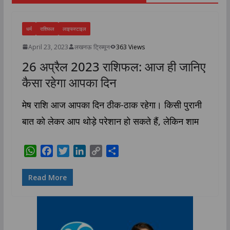
धर्म
राशिफल
लाइफस्टाइल
April 23, 2023
लखनऊ ट्रिब्यून
363 Views
26 अप्रैल 2023 राशिफल: आज ही जानिए
कैसा रहेगा आपका दिन
मेष राशि आज आपका दिन ठीक-ठाक रहेगा। किसी पुरानी
बात को लेकर आप थोड़े परेशान हो सकते हैं, लेकिन शाम
W
F
T
L
C
S
h
a
w
i
o
h
a
c
i
n
p
a
Read More
t
e
t
k
y
r
s
b
t
e
L
e
A
o
e
d
i
p
o
r
I
n