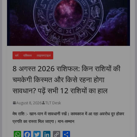
धर्म
राशिफल
लाइफस्टाइल
8 अगस्त 2026 राशिफल: किन राशियों की
चमकेगी किस्मत और किसे रहना होगा
सावधान? पढ़ें सभी 12 राशियों का हाल
August 8, 2026
TLT Desk
मेष राशि :- खान-पान में सावधानी रखें। कामकाज में आ रहा अवरोध दूर होकर
प्रगति का रास्ता मिल जाएगा। मान-सम्मान
W
F
T
L
C
S