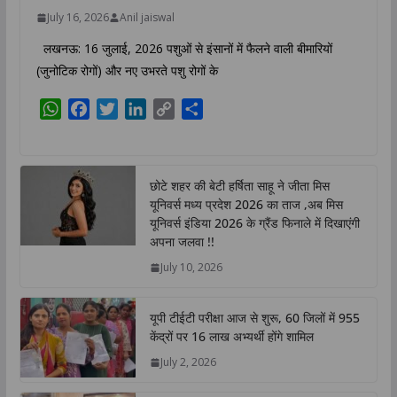
July 16, 2026
Anil jaiswal
लखनऊ: 16 जुलाई, 2026 पशुओं से इंसानों में फैलने वाली बीमारियों
(जुनोटिक रोगों) और नए उभरते पशु रोगों के
W
F
T
L
C
S
h
a
w
i
o
h
a
c
i
n
p
a
t
e
t
k
y
r
छोटे शहर की बेटी हर्षिता साहू ने जीता मिस
s
b
t
e
L
e
यूनिवर्स मध्य प्रदेश 2026 का ताज ,अब मिस
A
o
e
d
i
यूनिवर्स इंडिया 2026 के ग्रैंड फिनाले में दिखाएंगी
p
o
r
I
n
अपना जलवा !!
p
k
n
k
July 10, 2026
यूपी टीईटी परीक्षा आज से शुरू, 60 जिलों में 955
केंद्रों पर 16 लाख अभ्यर्थी होंगे शामिल
July 2, 2026