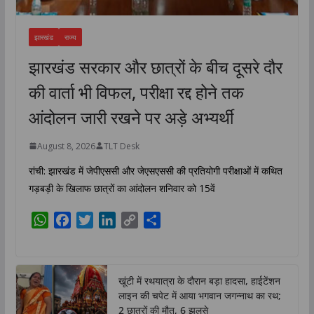
झारखंड
राज्य
झारखंड सरकार और छात्रों के बीच दूसरे दौर
की वार्ता भी विफल, परीक्षा रद्द होने तक
आंदोलन जारी रखने पर अड़े अभ्यर्थी
August 8, 2026
TLT Desk
रांची: झारखंड में जेपीएससी और जेएसएससी की प्रतियोगी परीक्षाओं में कथित
गड़बड़ी के खिलाफ छात्रों का आंदोलन शनिवार को 15वें
W
F
T
L
C
S
h
a
w
i
o
h
a
c
i
n
p
a
t
e
t
k
y
r
खूंटी में रथयात्रा के दौरान बड़ा हादसा, हाईटेंशन
s
b
t
e
L
e
लाइन की चपेट में आया भगवान जगन्नाथ का रथ;
A
o
e
d
i
2 छात्रों की मौत, 6 झुलसे