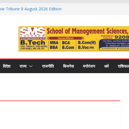
ow Tribune 8 August 2026 Edition
़ के बाद भारत-इस्राइल रक्षा डील की खबर फर्जी, विदेश
ा ‘फेक न्यूज’
भी न करें ये 3 काम, वरना बिगड़ सकती है सेहत; जानें
लग होते हैं कार्डियक अरेस्ट के संकेत, 24 घंटे पहले दिख
ल्द सीट डील और संगठन में बड़े बदलाव की तैयारी,
P 2027’ प्लान
विदेश
राज्य
राजनीति
बिजनेस
मनोरंजन
धर्म
राशिफ