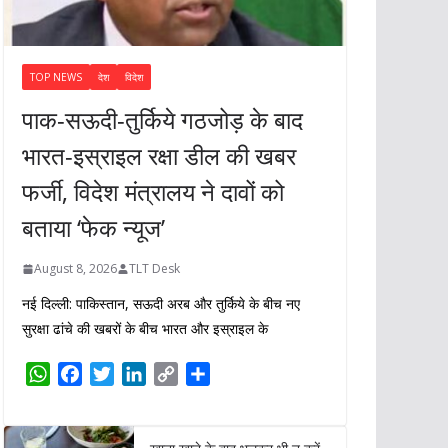
TOP NEWS
देश
विदेश
पाक-सऊदी-तुर्किये गठजोड़ के बाद
भारत-इस्राइल रक्षा डील की खबर
फर्जी, विदेश मंत्रालय ने दावों को
बताया ‘फेक न्यूज’
August 8, 2026
TLT Desk
नई दिल्ली: पाकिस्तान, सऊदी अरब और तुर्किये के बीच नए
सुरक्षा ढांचे की खबरों के बीच भारत और इस्राइल के
W
F
T
L
C
S
h
a
w
i
o
h
a
c
i
n
p
a
t
e
t
k
y
r