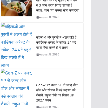
खाना खाने के बाद भूलकर भी न करें
s
b
t
e
L
e
ये 3 काम, वरना बिगड़ सकती है
सेहत; जानें क्या करना रहेगा फायदेमंद
A
o
e
d
i
p
o
r
I
n
August 8, 2026
p
k
n
k
महिलाओं और पुरुषों में अलग होते हैं
कार्डियक अरेस्ट के संकेत, 24 घंटे
पहले दिख सकते हैं ये लक्षण
August 8, 2026
Gen-Z पर नजर, SP से जल्द सीट
डील और संगठन में बड़े बदलाव की
तैयारी, राहुल गांधी का ‘मिशन UP
2027’ प्लान
August 8, 2026