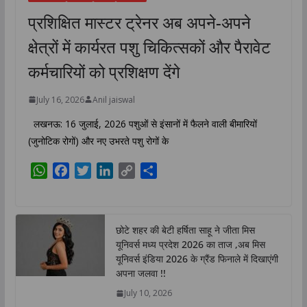
प्रशिक्षित मास्टर ट्रेनर अब अपने-अपने
क्षेत्रों में कार्यरत पशु चिकित्सकों और पैरावेट
कर्मचारियों को प्रशिक्षण देंगे
July 16, 2026
Anil jaiswal
लखनऊ: 16 जुलाई, 2026 पशुओं से इंसानों में फैलने वाली बीमारियों
(जुनोटिक रोगों) और नए उभरते पशु रोगों के
W
F
T
L
C
S
h
a
w
i
o
h
a
c
i
n
p
a
t
e
t
k
y
r
छोटे शहर की बेटी हर्षिता साहू ने जीता मिस
s
b
t
e
L
e
यूनिवर्स मध्य प्रदेश 2026 का ताज ,अब मिस
A
o
e
d
i
यूनिवर्स इंडिया 2026 के ग्रैंड फिनाले में दिखाएंगी
p
o
r
I
n
अपना जलवा !!
p
k
n
k
July 10, 2026