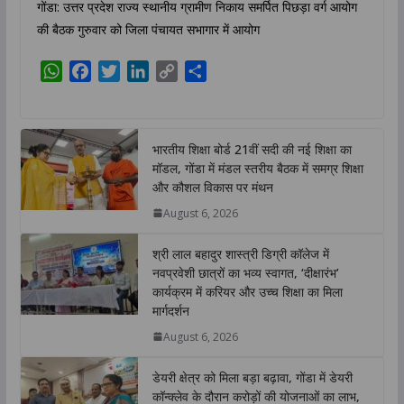
गोंडा: उत्तर प्रदेश राज्य स्थानीय ग्रामीण निकाय समर्पित पिछड़ा वर्ग आयोग
की बैठक गुरुवार को जिला पंचायत सभागार में आयोग
W
F
T
L
C
S
h
a
w
i
o
h
a
c
i
n
p
a
t
e
t
k
y
r
भारतीय शिक्षा बोर्ड 21वीं सदी की नई शिक्षा का
s
b
t
e
L
e
मॉडल, गोंडा में मंडल स्तरीय बैठक में समग्र शिक्षा
A
o
e
d
i
और कौशल विकास पर मंथन
p
o
r
I
n
August 6, 2026
p
k
n
k
श्री लाल बहादुर शास्त्री डिग्री कॉलेज में
नवप्रवेशी छात्रों का भव्य स्वागत, ‘दीक्षारंभ’
कार्यक्रम में करियर और उच्च शिक्षा का मिला
मार्गदर्शन
August 6, 2026
डेयरी क्षेत्र को मिला बड़ा बढ़ावा, गोंडा में डेयरी
कॉन्क्लेव के दौरान करोड़ों की योजनाओं का लाभ,