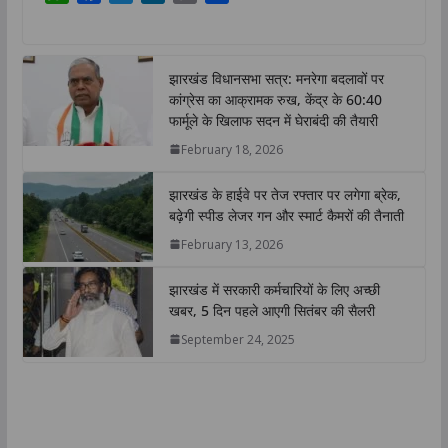
h
a
w
i
o
h
a
c
i
n
p
a
t
e
t
k
y
r
झारखंड विधानसभा सत्र: मनरेगा बदलावों पर
s
b
t
e
L
e
कांग्रेस का आक्रामक रुख, केंद्र के 60:40
A
o
e
d
i
फार्मूले के खिलाफ सदन में घेराबंदी की तैयारी
p
o
r
I
n
February 18, 2026
p
k
n
k
झारखंड के हाईवे पर तेज रफ्तार पर लगेगा ब्रेक,
बढ़ेगी स्पीड लेजर गन और स्मार्ट कैमरों की तैनाती
February 13, 2026
झारखंड में सरकारी कर्मचारियों के लिए अच्छी
खबर, 5 दिन पहले आएगी सितंबर की सैलरी
September 24, 2025