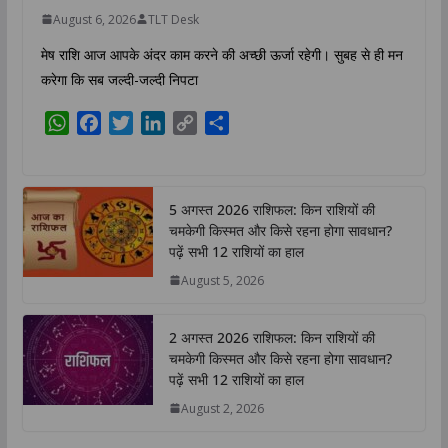
August 6, 2026
TLT Desk
मेष राशि आज आपके अंदर काम करने की अच्छी ऊर्जा रहेगी। सुबह से ही मन
करेगा कि सब जल्दी-जल्दी निपटा
W
F
T
L
C
S
h
a
w
i
o
h
a
c
i
n
p
a
t
e
t
k
y
r
5 अगस्त 2026 राशिफल: किन राशियों की
s
b
t
e
L
e
चमकेगी किस्मत और किसे रहना होगा सावधान?
A
o
e
d
i
पढ़ें सभी 12 राशियों का हाल
p
o
r
I
n
August 5, 2026
p
k
n
k
2 अगस्त 2026 राशिफल: किन राशियों की
चमकेगी किस्मत और किसे रहना होगा सावधान?
पढ़ें सभी 12 राशियों का हाल
August 2, 2026