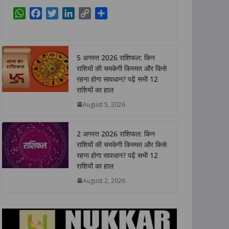
W
F
T
L
C
S
h
a
w
i
o
h
a
c
i
n
p
a
t
e
t
k
y
r
5 अगस्त 2026 राशिफल: किन
s
b
t
e
L
e
राशियों की चमकेगी किस्मत और किसे
A
o
e
d
i
रहना होगा सावधान? पढ़ें सभी 12
p
o
r
I
n
राशियों का हाल
p
k
n
k
August 5, 2026
2 अगस्त 2026 राशिफल: किन
राशियों की चमकेगी किस्मत और किसे
रहना होगा सावधान? पढ़ें सभी 12
राशियों का हाल
August 2, 2026