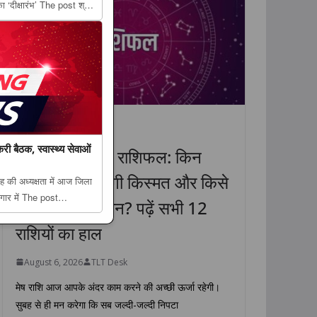
का ‘दीक्षारंभ’ The post श्री
 छात्रों का भव्य स्वागत,
धर्म
राशिफल
लाइफस्टाइल
री बैठक, स्वास्थ्य सेवाओं
6 अगस्त 2026 राशिफल: किन
राशियों की चमकेगी किस्मत और किसे
 की अध्यक्षता में आज जिला
ागार में The post
रहना होगा सावधान? पढ़ें सभी 12
ैठक, स्वास्थ्य सेवाओं की
राशियों का हाल
fir...
August 6, 2026
TLT Desk
मेष राशि आज आपके अंदर काम करने की अच्छी ऊर्जा रहेगी।
सुबह से ही मन करेगा कि सब जल्दी-जल्दी निपटा