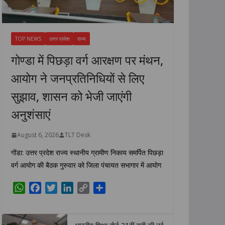
TOP NEWS
उत्तर प्रदेश
राज्य
गोण्डा में पिछड़ा वर्ग आरक्षण पर मंथन,
आयोग ने जनप्रतिनिधियों से लिए
सुझाव, शासन को भेजी जाएंगी
अनुशंसाएं
August 6, 2026
TLT Desk
गोंडा: उत्तर प्रदेश राज्य स्थानीय ग्रामीण निकाय समर्पित पिछड़ा
वर्ग आयोग की बैठक गुरुवार को जिला पंचायत सभागार में आयोग
W
F
T
L
C
S
h
a
w
i
o
h
a
c
i
n
p
a
t
e
t
k
y
r