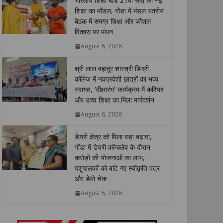
भारतीय शिक्षा बोर्ड 21वीं सदी की नई
s
b
t
e
L
e
शिक्षा का मॉडल, गोंडा में मंडल स्तरीय
बैठक में समग्र शिक्षा और कौशल
A
o
e
d
i
विकास पर मंथन
p
o
r
I
n
p
k
n
k
August 6, 2026
श्री लाल बहादुर शास्त्री डिग्री
कॉलेज में नवप्रवेशी छात्रों का भव्य
स्वागत, ‘दीक्षारंभ’ कार्यक्रम में करियर
और उच्च शिक्षा का मिला मार्गदर्शन
August 6, 2026
डेयरी क्षेत्र को मिला बड़ा बढ़ावा,
गोंडा में डेयरी कॉन्क्लेव के दौरान
करोड़ों की योजनाओं का लाभ,
पशुपालकों को बांटे गए स्वीकृति पत्र
और डेमो चेक
August 6, 2026