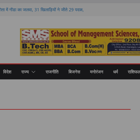
ोगिता में गोंडा का जलवा, 31 खिलाड़ियों ने जीते 29 पदक,
प्रशिक्षकों का भी हुआ सम्मान
आरक्षण पर मंथन, आयोग ने जनप्रतिनिधियों से लिए सुझाव,
ुशंसाएं
ं सदी की नई शिक्षा का मॉडल, गोंडा में मंडल स्तरीय बैठक में
 विकास पर मंथन
 डिग्री कॉलेज में नवप्रवेशी छात्रों का भव्य स्वागत,
करियर और उच्च शिक्षा का मिला मार्गदर्शन
 बढ़ावा, गोंडा में डेयरी कॉन्क्लेव के दौरान करोड़ों की
कों को बांटे गए स्वीकृति पत्र और डेमो चेक
विदेश
राज्य
राजनीति
बिजनेस
मनोरंजन
धर्म
राशिफ