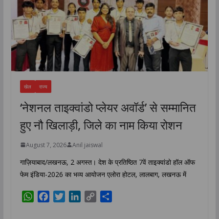
खेल
राज्य
‘नेशनल ताइक्वांडो प्लेयर अवॉर्ड’ से सम्मानित
हुए नौ खिलाड़ी, जिले का नाम किया रोशन
August 7, 2026
Anil jaiswal
गाज़ियाबाद/लखनऊ, 2 अगस्त। देश के प्रतिष्ठित 7वें ताइक्वांडो हॉल ऑफ
फेम इंडिया-2026 का भव्य आयोजन एलोरा होटल, लालबाग, लखनऊ में
W
F
T
L
C
S
h
a
w
i
o
h