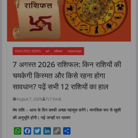
FEATURED NEWS
धर्म
राशिफल
लाइफस्टाइल
7 अगस्त 2026 राशिफल: किन राशियों की
चमकेगी किस्मत और किसे रहना होगा
सावधान? पढ़ें सभी 12 राशियों का हाल
August 7, 2026
TLT Desk
मेष राशि :- आज के दिन काफी अच्छा महसूस करेंगे। मानसिक रूप से खुशी
की अनुभूति होगी। नई जगहों पर भ्रमण
W
F
T
L
C
S