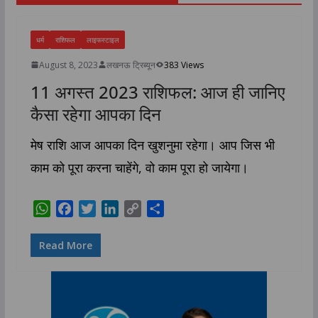
धर्म
राशिफल
लाइफस्टाइल
August 8, 2023
लखनऊ ट्रिब्यून
383 Views
11 अगस्त 2023 राशिफल: आज ही जानिए
कैसा रहेगा आपका दिन
मेष राशि आज आपका दिन खुशनुमा रहेगा। आप जिस भी
काम को पूरा करना चाहेंगे, वो काम पूरा हो जायेगा।
W
F
T
L
C
S
h
a
w
i
o
h
a
c
i
n
p
a
Read More
t
e
t
k
y
r
s
b
t
e
L
e
A
o
e
d
i
p
o
r
I
n