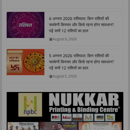
h
a
w
i
o
h
a
c
i
n
p
a
t
e
t
k
y
r
6 अगस्त 2026 राशिफल: किन राशियों की
s
b
t
e
L
e
चमकेगी किस्मत और किसे रहना होगा सावधान?
A
o
e
d
i
पढ़ें सभी 12 राशियों का हाल
p
o
r
I
n
August 6, 2026
p
k
n
k
5 अगस्त 2026 राशिफल: किन राशियों की
चमकेगी किस्मत और किसे रहना होगा सावधान?
पढ़ें सभी 12 राशियों का हाल
August 5, 2026