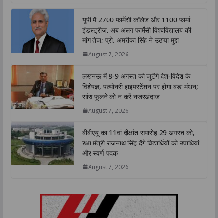
a
c
i
n
p
a
t
e
t
k
y
r
यूपी में 2700 फार्मेसी कॉलेज और 1100 फार्मा
s
b
t
e
L
e
इंडस्ट्रीज, अब अलग फार्मेसी विश्वविद्यालय की
A
o
e
d
i
मांग तेज; प्रो. अमरीका सिंह ने उठाया मुद्दा
p
o
r
I
n
August 7, 2026
p
k
n
k
लखनऊ में 8-9 अगस्त को जुटेंगे देश-विदेश के
विशेषज्ञ, पल्मोनरी हाइपरटेंशन पर होगा बड़ा मंथन;
सांस फूलने को न करें नजरअंदाज
August 7, 2026
बीबीएयू का 11वां दीक्षांत समारोह 29 अगस्त को,
रक्षा मंत्री राजनाथ सिंह देंगे विद्यार्थियों को उपाधियां
और स्वर्ण पदक
August 7, 2026