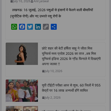
July 16, 2026
Anil jaiswal
लखनऊ: 16 जुलाई, 2026 पशुओं से इंसानों में फैलने वाली बीमारियों
(जुनोटिक रोगों) और नए उभरते पशु रोगों के
W
F
T
L
C
S
h
a
w
i
o
h
a
c
i
n
p
a
t
e
t
k
y
r
छोटे शहर की बेटी हर्षिता साहू ने जीता मिस
s
b
t
e
L
e
यूनिवर्स मध्य प्रदेश 2026 का ताज ,अब मिस
A
o
e
d
i
यूनिवर्स इंडिया 2026 के ग्रैंड फिनाले में दिखाएंगी
p
o
r
I
n
अपना जलवा !!
p
k
n
k
July 10, 2026
यूपी टीईटी परीक्षा आज से शुरू, 60 जिलों में 955
केंद्रों पर 16 लाख अभ्यर्थी होंगे शामिल
July 2, 2026