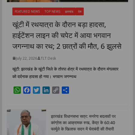
FEATURED NEWS
TOP NEWS
झारखंड
देश
खूंटी में रथयात्रा के दौरान बड़ा हादसा,
हाईटेंशन लाइन की चपेट में आया भगवान
जगन्नाथ का रथ; 2 छात्रों की मौत, 6 झुलसे
July 22, 2026
TLT Desk
खूंटी: झारखंड के खूंटी जिले के तोरपा क्षेत्र में रथयात्रा के दौरान मंगलवार
को दर्दनाक हादसा हो गया। भगवान जगन्नाथ
W
F
T
L
C
S
h
a
w
i
o
h
a
c
i
n
p
a
t
e
t
k
y
r
झारखंड विधानसभा सत्र: मनरेगा बदलावों पर
s
b
t
e
L
e
कांग्रेस का आक्रामक रुख, केंद्र के 60:40
A
o
e
d
i
फार्मूले के खिलाफ सदन में घेराबंदी की तैयारी
p
o
r
I
n