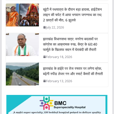
t
e
t
k
y
r
खूंटी में रथयात्रा के दौरान बड़ा हादसा, हाईटेंशन
s
b
t
e
L
e
लाइन की चपेट में आया भगवान जगन्नाथ का रथ;
A
o
e
d
i
2 छात्रों की मौत, 6 झुलसे
p
o
r
I
n
July 22, 2026
p
k
n
k
झारखंड विधानसभा सत्र: मनरेगा बदलावों पर
कांग्रेस का आक्रामक रुख, केंद्र के 60:40
फार्मूले के खिलाफ सदन में घेराबंदी की तैयारी
February 18, 2026
झारखंड के हाईवे पर तेज रफ्तार पर लगेगा ब्रेक,
बढ़ेगी स्पीड लेजर गन और स्मार्ट कैमरों की तैनाती
February 13, 2026