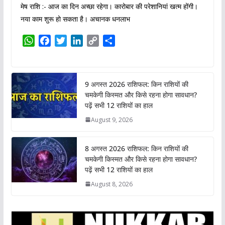
मेष राशि :- आज का दिन अच्छा रहेगा। कारोबार की परेशानियां खत्म होंगी।
नया काम शुरू हो सकता है। अचानक धनलाभ
W
F
T
L
C
S
h
a
w
i
o
h
a
c
i
n
p
a
t
e
t
k
y
r
9 अगस्त 2026 राशिफल: किन राशियों की
s
b
t
e
L
e
चमकेगी किस्मत और किसे रहना होगा सावधान?
A
o
e
d
i
पढ़ें सभी 12 राशियों का हाल
p
o
r
I
n
August 9, 2026
p
k
n
k
8 अगस्त 2026 राशिफल: किन राशियों की
चमकेगी किस्मत और किसे रहना होगा सावधान?
पढ़ें सभी 12 राशियों का हाल
August 8, 2026