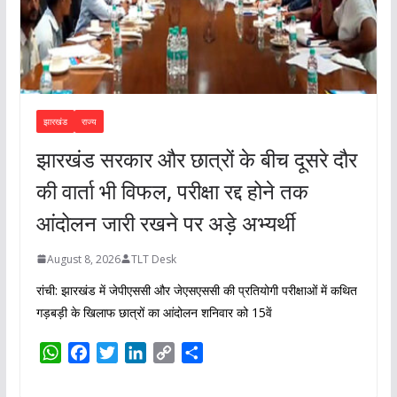
झारखंड
राज्य
झारखंड सरकार और छात्रों के बीच दूसरे दौर
की वार्ता भी विफल, परीक्षा रद्द होने तक
आंदोलन जारी रखने पर अड़े अभ्यर्थी
August 8, 2026
TLT Desk
रांची: झारखंड में जेपीएससी और जेएसएससी की प्रतियोगी परीक्षाओं में कथित
गड़बड़ी के खिलाफ छात्रों का आंदोलन शनिवार को 15वें
W
F
T
L
C
S
h
a
w
i
o
h
a
c
i
n
p
a