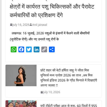
क्षेत्रों में कार्यरत पशु चिकित्सकों और पैरावेट
कर्मचारियों को प्रशिक्षण देंगे
July 16, 2026
Anil jaiswal
लखनऊ: 16 जुलाई, 2026 पशुओं से इंसानों में फैलने वाली बीमारियों
(जुनोटिक रोगों) और नए उभरते पशु रोगों के
W
F
T
L
C
S
h
a
w
i
o
h
a
c
i
n
p
a
t
e
t
k
y
r
छोटे शहर की बेटी हर्षिता साहू ने जीता मिस
s
b
t
e
L
e
यूनिवर्स मध्य प्रदेश 2026 का ताज ,अब मिस
A
o
e
d
i
यूनिवर्स इंडिया 2026 के ग्रैंड फिनाले में दिखाएंगी
p
o
r
I
n
अपना जलवा !!
p
k
n
k
July 10, 2026
यूपी टीईटी परीक्षा आज से शुरू, 60 जिलों में 955