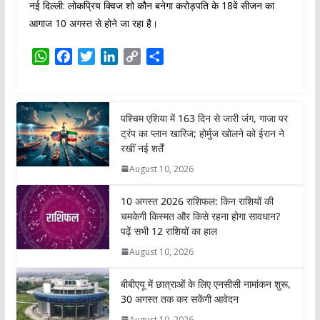
नई दिल्ली: लोकप्रिय क्विज शो कौन बनेगा करोड़पति के 18वें सीजन का
आगाज 10 अगस्त से होने जा रहा है।
W
F
T
L
C
S
h
a
w
i
o
h
a
c
i
n
p
a
t
e
t
k
y
r
पश्चिम एशिया में 163 दिन से जारी जंग, गाजा पर
s
b
t
e
L
e
ट्रंप का प्लान खारिज; होर्मुज खोलने को ईरान ने
A
o
e
d
i
रखीं नई शर्तें
p
o
r
I
n
August 10, 2026
p
k
n
k
10 अगस्त 2026 राशिफल: किन राशियों की
चमकेगी किस्मत और किसे रहना होगा सावधान?
पढ़ें सभी 12 राशियों का हाल
August 10, 2026
बीबीएयू में छात्राओं के लिए एनसीसी नामांकन शुरू,
30 अगस्त तक कर सकेंगी आवेदन
August 10, 2026