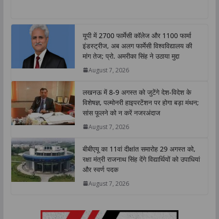
h
a
w
i
o
h
a
c
i
n
p
a
t
e
t
k
y
r
यूपी में 2700 फार्मेसी कॉलेज और 1100 फार्मा
s
b
t
e
L
e
इंडस्ट्रीज, अब अलग फार्मेसी विश्वविद्यालय की
A
o
e
d
i
मांग तेज; प्रो. अमरीका सिंह ने उठाया मुद्दा
p
o
r
I
n
August 7, 2026
p
k
n
k
लखनऊ में 8-9 अगस्त को जुटेंगे देश-विदेश के
विशेषज्ञ, पल्मोनरी हाइपरटेंशन पर होगा बड़ा मंथन;
सांस फूलने को न करें नजरअंदाज
August 7, 2026
बीबीएयू का 11वां दीक्षांत समारोह 29 अगस्त को,
रक्षा मंत्री राजनाथ सिंह देंगे विद्यार्थियों को उपाधियां
और स्वर्ण पदक
August 7, 2026