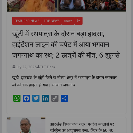
FEATURED NEWS
TOP NEWS
झारखंड
देश
खूंटी में रथयात्रा के दौरान बड़ा हादसा,
हाईटेंशन लाइन की चपेट में आया भगवान
जगन्नाथ का रथ; 2 छात्रों की मौत, 6 झुलसे
July 22, 2026
TLT Desk
खूंटी: झारखंड के खूंटी जिले के तोरपा क्षेत्र में रथयात्रा के दौरान मंगलवार
को दर्दनाक हादसा हो गया। भगवान जगन्नाथ
W
F
T
L
C
S
h
a
w
i
o
h
a
c
i
n
p
a
t
e
t
k
y
r
झारखंड विधानसभा सत्र: मनरेगा बदलावों पर
s
b
t
e
L
e
कांग्रेस का आक्रामक रुख, केंद्र के 60:40