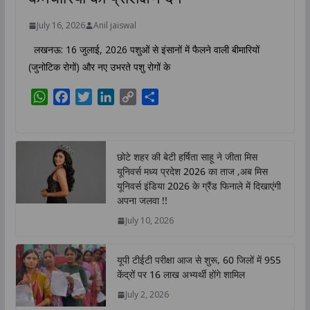
July 16, 2026
Anil jaiswal
लखनऊ: 16 जुलाई, 2026 पशुओं से इंसानों में फैलने वाली बीमारियों
(जुनोटिक रोगों) और नए उभरते पशु रोगों के
W
F
T
L
C
S
h
a
w
i
o
h
a
c
i
n
p
a
t
e
t
k
y
r
छोटे शहर की बेटी हर्षिता साहू ने जीता मिस
s
b
t
e
L
e
यूनिवर्स मध्य प्रदेश 2026 का ताज ,अब मिस
A
o
e
d
i
यूनिवर्स इंडिया 2026 के ग्रैंड फिनाले में दिखाएंगी
p
o
r
I
n
अपना जलवा !!
p
k
n
k
July 10, 2026
यूपी टीईटी परीक्षा आज से शुरू, 60 जिलों में 955
केंद्रों पर 16 लाख अभ्यर्थी होंगे शामिल
July 2, 2026