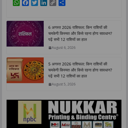
W
F
T
L
C
S
h
a
w
i
o
h
a
c
i
n
p
a
t
e
t
k
y
r
6 अगस्त 2026 राशिफल: किन राशियों की
s
b
t
e
L
e
चमकेगी किस्मत और किसे रहना होगा सावधान?
A
o
e
d
i
पढ़ें सभी 12 राशियों का हाल
p
o
r
I
n
August 6, 2026
p
k
n
k
5 अगस्त 2026 राशिफल: किन राशियों की
चमकेगी किस्मत और किसे रहना होगा सावधान?
पढ़ें सभी 12 राशियों का हाल
August 5, 2026