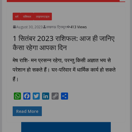
धर्म
राशिफल
लाइफस्टाइल
August 30, 2023
लखनऊ ट्रिब्यून
413 Views
1 सितंबर 2023 राशिफल: आज ही जानिए
कैसा रहेगा आपका दिन
मेष राशि- मन प्रसन्न रहेगा, परन्तु किसी अज्ञात भय से
परेशान हो सकते हैं। घर-परिवार में धार्मिक कार्य हो सकते
हैं।
W
F
T
L
C
S
h
a
w
i
o
h
a
c
i
n
p
a
Read More
t
e
t
k
y
r
s
b
t
e
L
e
A
o
e
d
i