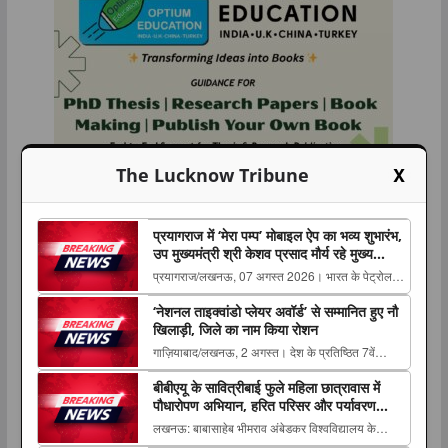
X
The Lucknow Tribune
प्रयागराज में ‘मेरा पम्प’ मोबाइल ऐप का भव्य शुभारंभ,
उप मुख्यमंत्री श्री केशव प्रसाद मौर्य रहे मुख्य
अतिथि
प्रयागराज/लखनऊ, 07 अगस्त 2026। भारत के पेट्रोल
पंप डीलर्स एवं मालिकों के लिए विकसित अत्याधुनिक डिजिटल
‘नेशनल ताइक्वांडो प्लेयर अवॉर्ड’ से सम्मानित हुए नौ
प्लेटफॉर्म “मेरा पम्प” मोबाइल The post प्रयागराज में ‘मेरा
खिलाड़ी, जिले का नाम किया रोशन
पम्प’ मोबाइल ऐप का भव्य शुभारंभ, उप मुख्यमंत्री श्री केशव
गाज़ियाबाद/लखनऊ, 2 अगस्त। देश के प्रतिष्ठित 7वें
प्रसाद ...
ताइक्वांडो हॉल ऑफ फेम इंडिया-2026 का भव्य आयोजन
बीबीएयू के सावित्रीबाई फुले महिला छात्रावास में
एलोरा होटल, लालबाग, लखनऊ में The post ‘नेशनल
पौधारोपण अभियान, हरित परिसर और पर्यावरण
ताइक्वांडो प्लेयर अवॉर्ड’ से सम्मानित हुए नौ खिलाड़ी, जिले
संरक्षण का लिया संकल्प
लखनऊ: बाबासाहेब भीमराव अंबेडकर विश्वविद्यालय के
का नाम किया रोशन appeared first on Th...