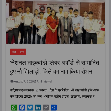
खेल
राज्य
‘नेशनल ताइक्वांडो प्लेयर अवॉर्ड’ से सम्मानित
हुए नौ खिलाड़ी, जिले का नाम किया रोशन
August 7, 2026
Anil jaiswal
गाज़ियाबाद/लखनऊ, 2 अगस्त। देश के प्रतिष्ठित 7वें ताइक्वांडो हॉल ऑफ
फेम इंडिया-2026 का भव्य आयोजन एलोरा होटल, लालबाग, लखनऊ में
W
F
T
L
C
S