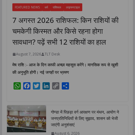
FEATURED NEWS
धर्म
राशिफल
लाइफस्टाइल
7 अगस्त 2026 राशिफल: किन राशियों की
चमकेगी किस्मत और किसे रहना होगा
सावधान? पढ़ें सभी 12 राशियों का हाल
August 7, 2026
TLT Desk
मेष राशि :- आज के दिन काफी अच्छा महसूस करेंगे। मानसिक रूप से खुशी
की अनुभूति होगी। नई जगहों पर भ्रमण
W
F
T
L
C
S
h
a
w
i
o
h
a
c
i
n
p
a
t
e
t
k
y
r
गोण्डा में पिछड़ा वर्ग आरक्षण पर मंथन, आयोग ने
s
b
t
e
L
e
जनप्रतिनिधियों से लिए सुझाव, शासन को भेजी
A
o
e
d
i
जाएंगी अनुशंसाएं
p
o
r
I
n
August 6, 2026