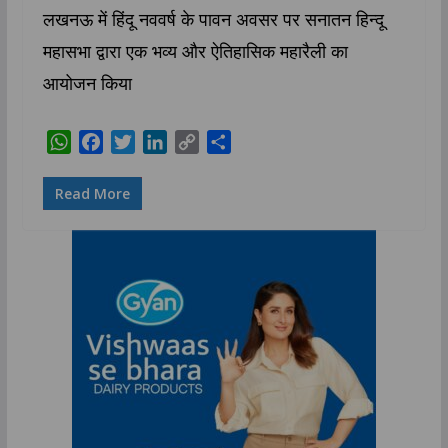
लखनऊ में हिंदू नववर्ष के पावन अवसर पर सनातन हिन्दू
महासभा द्वारा एक भव्य और ऐतिहासिक महारैली का
आयोजन किया
W
F
T
L
C
S
h
a
w
i
o
h
a
c
i
n
p
a
Read More
t
e
t
k
y
r
s
b
t
e
L
e
A
o
e
d
i
p
o
r
I
n
p
k
n
k