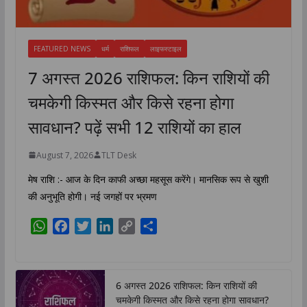
FEATURED NEWS
धर्म
राशिफल
लाइफस्टाइल
7 अगस्त 2026 राशिफल: किन राशियों की
चमकेगी किस्मत और किसे रहना होगा
सावधान? पढ़ें सभी 12 राशियों का हाल
August 7, 2026
TLT Desk
मेष राशि :- आज के दिन काफी अच्छा महसूस करेंगे। मानसिक रूप से खुशी
की अनुभूति होगी। नई जगहों पर भ्रमण
W
F
T
L
C
S
h
a
w
i
o
h
a
c
i
n
p
a
t
e
t
k
y
r
6 अगस्त 2026 राशिफल: किन राशियों की
s
b
t
e
L
e
चमकेगी किस्मत और किसे रहना होगा सावधान?