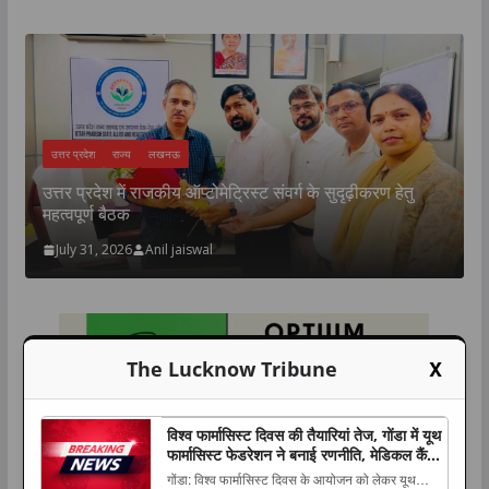
उत्तर प्रदेश
राज्य
लखनऊ
उत्तर प्रदेश में राजकीय ऑप्टोमेट्रिस्ट संवर्ग के सुदृढ़ीकरण हेतु
य
महत्वपूर्ण बैठक
:
July 31, 2026
Anil jaiswal
X
The Lucknow Tribune
विश्व फार्मासिस्ट दिवस की तैयारियां तेज, गोंडा में यूथ
फार्मासिस्ट फेडरेशन ने बनाई रणनीति, मेडिकल कैंप
समेत कई कार्यक्रम होंगे आयोजित
गोंडा: विश्व फार्मासिस्ट दिवस के आयोजन को लेकर यूथ