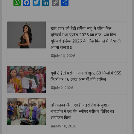
W
F
T
L
C
S
h
a
w
i
o
h
a
c
i
n
p
a
t
e
t
k
y
r
छोटे शहर की बेटी हर्षिता साहू ने जीता मिस
s
b
t
e
L
e
यूनिवर्स मध्य प्रदेश 2026 का ताज ,अब मिस
A
o
e
d
i
यूनिवर्स इंडिया 2026 के ग्रैंड फिनाले में दिखाएंगी
p
o
r
I
n
अपना जलवा !!
p
k
n
k
July 10, 2026
यूपी टीईटी परीक्षा आज से शुरू, 60 जिलों में 955
केंद्रों पर 16 लाख अभ्यर्थी होंगे शामिल
July 2, 2026
डॉ अलका जैन, एमडी स्त्री रोग के कुशल
मार्गदर्शन में एक पैप स्मीयर परीक्षण शिविर का
आयोजन किया।
May 18, 2026