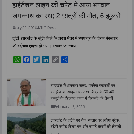
हाईटेंशन लाइन की चपेट में आया भगवान
जगन्नाथ का रथ; 2 छात्रों की मौत, 6 झुलसे
July 22, 2026
TLT Desk
खूंटी: झारखंड के खूंटी जिले के तोरपा क्षेत्र में रथयात्रा के दौरान मंगलवार
को दर्दनाक हादसा हो गया। भगवान जगन्नाथ
W
F
T
L
C
S
h
a
w
i
o
h
a
c
i
n
p
a
t
e
t
k
y
r
झारखंड विधानसभा सत्र: मनरेगा बदलावों पर
s
b
t
e
L
e
कांग्रेस का आक्रामक रुख, केंद्र के 60:40
A
o
e
d
i
फार्मूले के खिलाफ सदन में घेराबंदी की तैयारी
p
o
r
I
n
February 18, 2026
p
k
n
k
झारखंड के हाईवे पर तेज रफ्तार पर लगेगा ब्रेक,
बढ़ेगी स्पीड लेजर गन और स्मार्ट कैमरों की तैनाती