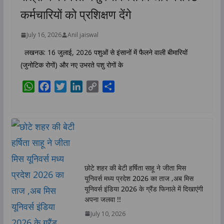
कर्मचारियों को प्रशिक्षण देंगे
July 16, 2026
Anil jaiswal
लखनऊ: 16 जुलाई, 2026 पशुओं से इंसानों में फैलने वाली बीमारियों
(जुनोटिक रोगों) और नए उभरते पशु रोगों के
W
F
T
L
C
S
h
a
w
i
o
h
a
c
i
n
p
a
t
e
t
k
y
r
s
b
t
e
L
e
A
o
e
d
i
p
o
r
I
n
छोटे शहर की बेटी हर्षिता साहू ने जीता मिस
p
k
n
k
यूनिवर्स मध्य प्रदेश 2026 का ताज ,अब मिस
यूनिवर्स इंडिया 2026 के ग्रैंड फिनाले में दिखाएंगी
अपना जलवा !!
July 10, 2026