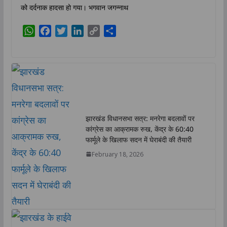
को दर्दनाक हादसा हो गया। भगवान जगन्नाथ
W
F
T
L
C
S
h
a
w
i
o
h
a
c
i
n
p
a
t
e
t
k
y
r
s
b
t
e
L
e
A
o
e
d
i
p
o
r
I
n
p
k
n
k
झारखंड विधानसभा सत्र: मनरेगा बदलावों पर
कांग्रेस का आक्रामक रुख, केंद्र के 60:40
फार्मूले के खिलाफ सदन में घेराबंदी की तैयारी
February 18, 2026