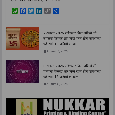
W
F
T
L
C
S
h
a
w
i
o
h
a
c
i
n
p
a
t
e
t
k
y
r
7 अगस्त 2026 राशिफल: किन राशियों की
s
b
t
e
L
e
चमकेगी किस्मत और किसे रहना होगा सावधान?
A
o
e
d
i
पढ़ें सभी 12 राशियों का हाल
p
o
r
I
n
August 7, 2026
p
k
n
k
6 अगस्त 2026 राशिफल: किन राशियों की
चमकेगी किस्मत और किसे रहना होगा सावधान?
पढ़ें सभी 12 राशियों का हाल
August 6, 2026