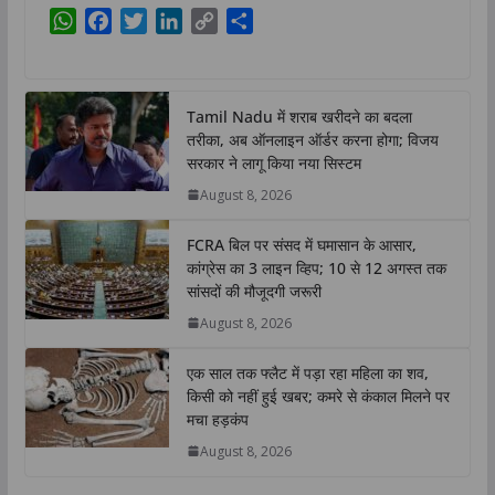
W
F
T
L
C
S
h
a
w
i
o
h
a
c
i
n
p
a
t
e
t
k
y
r
Tamil Nadu में शराब खरीदने का बदला
s
b
t
e
L
e
तरीका, अब ऑनलाइन ऑर्डर करना होगा; विजय
A
o
e
d
i
सरकार ने लागू किया नया सिस्टम
p
o
r
I
n
August 8, 2026
p
k
n
k
FCRA बिल पर संसद में घमासान के आसार,
कांग्रेस का 3 लाइन व्हिप; 10 से 12 अगस्त तक
सांसदों की मौजूदगी जरूरी
August 8, 2026
एक साल तक फ्लैट में पड़ा रहा महिला का शव,
किसी को नहीं हुई खबर; कमरे से कंकाल मिलने पर
मचा हड़कंप
August 8, 2026