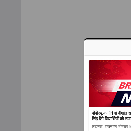
बीबीएयू का 11वां दीक्षांत
सिंह देंगे विद्यार्थियों को 
लखनऊ: बाबासाहेब भीमराव अंबे