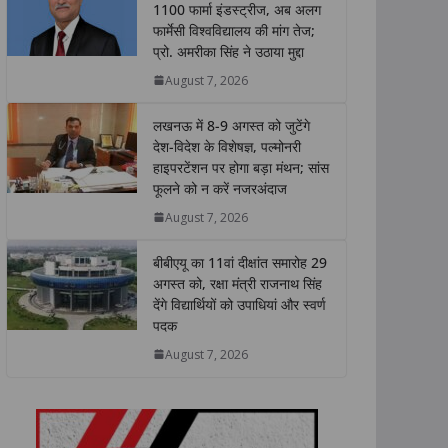
s
b
t
e
L
e
1100 फार्मा इंडस्ट्रीज, अब अलग
फार्मेसी विश्वविद्यालय की मांग तेज;
A
o
e
d
i
प्रो. अमरीका सिंह ने उठाया मुद्दा
p
o
r
I
n
p
k
n
k
August 7, 2026
लखनऊ में 8-9 अगस्त को जुटेंगे
देश-विदेश के विशेषज्ञ, पल्मोनरी
हाइपरटेंशन पर होगा बड़ा मंथन; सांस
फूलने को न करें नजरअंदाज
August 7, 2026
बीबीएयू का 11वां दीक्षांत समारोह 29
अगस्त को, रक्षा मंत्री राजनाथ सिंह
देंगे विद्यार्थियों को उपाधियां और स्वर्ण
पदक
August 7, 2026