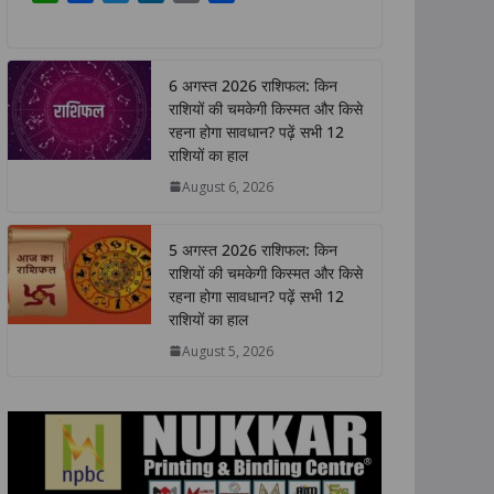
h
a
w
i
o
h
a
c
i
n
p
a
t
e
t
k
y
r
6 अगस्त 2026 राशिफल: किन
s
b
t
e
L
e
राशियों की चमकेगी किस्मत और किसे
A
o
e
d
i
रहना होगा सावधान? पढ़ें सभी 12
p
o
r
I
n
राशियों का हाल
p
k
n
k
August 6, 2026
5 अगस्त 2026 राशिफल: किन
राशियों की चमकेगी किस्मत और किसे
रहना होगा सावधान? पढ़ें सभी 12
राशियों का हाल
August 5, 2026