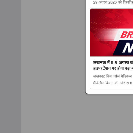
29 अगस्त 2026 को विश्वविद
समारोह The post बीबीएयू का 
मंत्री राजनाथ सिंह देंगे विद्या
लखनऊ में 8-9 अगस्त को जु
हाइपरटेंशन पर होगा बड़ा
लखनऊ: किंग जॉर्ज मेडिकल यू
मेडिसिन विभाग की ओर से 
8-9 अगस्त को जुटेंगे देश-विद
बड़ा मंथन; सांस फूलने को न