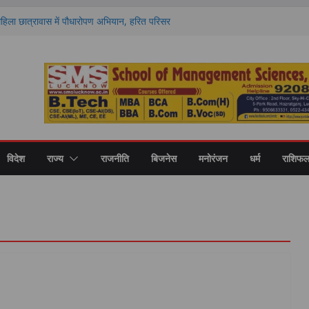
 महिला छात्रावास में पौधारोपण अभियान, हरित परिसर
ा संकल्प
र्ड’ से सम्मानित हुए नौ खिलाड़ी, जिले का नाम किया
ज और 1100 फार्मा इंडस्ट्रीज, अब अलग फार्मेसी
ो. अमरीका सिंह ने उठाया मुद्दा
गे देश-विदेश के विशेषज्ञ, पल्मोनरी हाइपरटेंशन पर
 को न करें नजरअंदाज
रोह 29 अगस्त को, रक्षा मंत्री राजनाथ सिंह देंगे
्वर्ण पदक
विदेश
राज्य
राजनीति
बिजनेस
मनोरंजन
धर्म
राशिफ