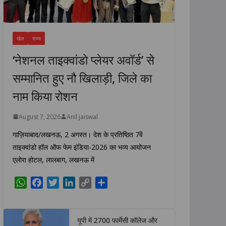
खेल
राज्य
‘नेशनल ताइक्वांडो प्लेयर अवॉर्ड’ से
सम्मानित हुए नौ खिलाड़ी, जिले का
नाम किया रोशन
August 7, 2026
Anil jaiswal
गाज़ियाबाद/लखनऊ, 2 अगस्त। देश के प्रतिष्ठित 7वें
ताइक्वांडो हॉल ऑफ फेम इंडिया-2026 का भव्य आयोजन
एलोरा होटल, लालबाग, लखनऊ में
W
F
T
L
C
S
h
a
w
i
o
h
a
c
i
n
p
a
t
e
t
k
y
r
यूपी में 2700 फार्मेसी कॉलेज और