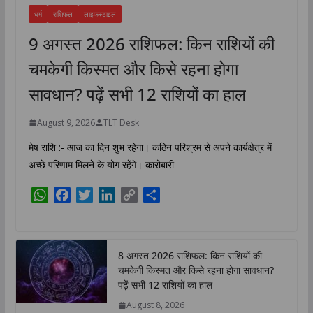
धर्म
राशिफल
लाइफस्टाइल
9 अगस्त 2026 राशिफल: किन राशियों की
चमकेगी किस्मत और किसे रहना होगा
सावधान? पढ़ें सभी 12 राशियों का हाल
August 9, 2026
TLT Desk
मेष राशि :- आज का दिन शुभ रहेगा। कठिन परिश्रम से अपने कार्यक्षेत्र में
अच्छे परिणाम मिलने के योग रहेंगे। कारोबारी
W
F
T
L
C
S
h
a
w
i
o
h
a
c
i
n
p
a
t
e
t
k
y
r
8 अगस्त 2026 राशिफल: किन राशियों की
s
b
t
e
L
e
चमकेगी किस्मत और किसे रहना होगा सावधान?
A
o
e
d
i
पढ़ें सभी 12 राशियों का हाल
p
o
r
I
n
August 8, 2026
p
k
n
k