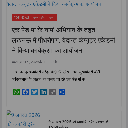
TOP NEWS
उत्तर प्रदेश
राज्य
एक पेड़ मां के नाम’ अभियान के तहत
लखनऊ में पौधरोपण, वेदान्त कंप्यूटर एकेडमी
ने किया कार्यक्रम का आयोजन
August 9, 2026
TLT Desk
लखनऊ: प्रधानमंत्री नरेंद्र मोदी की प्रेरणा तथा मुख्यमंत्री योगी
आदित्यनाथ के आह्वान पर चलाए जा रहे ‘एक पेड़ मां के
W
F
T
L
C
S
h
a
w
i
o
h
a
c
i
n
p
a
t
e
t
k
y
r
s
b
t
e
L
e
9 अगस्त 2026 को काकोरी ट्रेन एक्शन की
A
o
e
d
i
101वीं वर्षगांठ