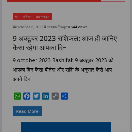
धर्म
राशिफल
लाइफस्टाइल
October 6, 2023
लखनऊ ट्रिब्यून
644 Views
9 अक्टूबर 2023 राशिफल: आज ही जानिए
कैसा रहेगा आपका दिन
9 october 2023 Rashifal: 9 अक्टूबर 2023 को
आपका दिन कैसा बीतेगा और राशि के अनुसार कैसे आप
अपने दिन
W
F
T
L
C
S
h
a
w
i
o
h
a
c
i
n
p
a
Read More
t
e
t
k
y
r
s
b
t
e
L
e
A
o
e
d
i