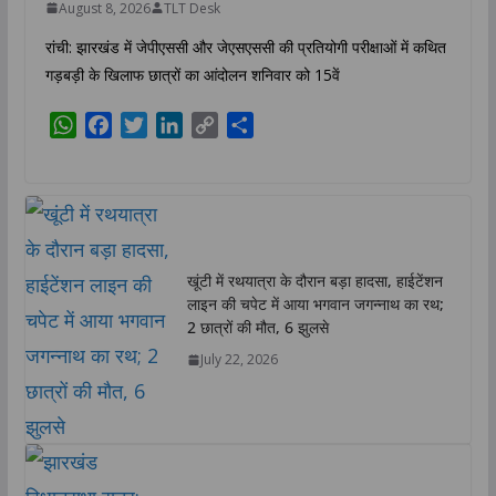
August 8, 2026
TLT Desk
रांची: झारखंड में जेपीएससी और जेएसएससी की प्रतियोगी परीक्षाओं में कथित
गड़बड़ी के खिलाफ छात्रों का आंदोलन शनिवार को 15वें
W
F
T
L
C
S
h
a
w
i
o
h
a
c
i
n
p
a
t
e
t
k
y
r
s
b
t
e
L
e
A
o
e
d
i
खूंटी में रथयात्रा के दौरान बड़ा हादसा, हाईटेंशन
p
o
r
I
n
लाइन की चपेट में आया भगवान जगन्नाथ का रथ;
p
k
n
k
2 छात्रों की मौत, 6 झुलसे
July 22, 2026