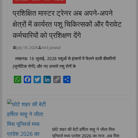
प्रशिक्षित मास्टर ट्रेनर अब अपने-अपने
क्षेत्रों में कार्यरत पशु चिकित्सकों और पैरावेट
कर्मचारियों को प्रशिक्षण देंगे
July 16, 2026
Anil jaiswal
लखनऊ: 16 जुलाई, 2026 पशुओं से इंसानों में फैलने वाली बीमारियों
(जुनोटिक रोगों) और नए उभरते पशु रोगों के
W
F
T
L
C
S
h
a
w
i
o
h
a
c
i
n
p
a
t
e
t
k
y
r
s
b
t
e
L
e
A
o
e
d
i
p
o
r
I
n
छोटे शहर की बेटी हर्षिता साहू ने जीता मिस
p
k
n
k
यूनिवर्स मध्य प्रदेश 2026 का ताज ,अब मिस