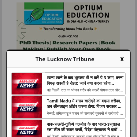
X
The Lucknow Tribune
खाना खाने के बाद भूलकर भी न करें ये 3 काम, वरना
बिगड़ सकती है सेहत; जानें क्या करना रहेगा
फायदेमंद
नई दिल्ली: रात का भोजन शरीर को जरूरी पोषक तत्व और
ऊर्जा देने में अहम भूमिका निभाता है, लेकिन खाना The post
Tamil Nadu में शराब खरीदने का बदला तरीका,
खाना खाने के बाद भूलकर भी न करें ये 3 काम, वरना बिगड़
अब ऑनलाइन ऑर्डर करना होगा; विजय सरकार ने
सकती है सेहत; जानें क्या करना रहेगा फायदेमंद appeared
लागू किया नया सिस्टम
चेन्नई: तमिलनाडु में शराब की सरकारी दुकानों से खरीदारी को
first on The Lucknow Tribune. ...
लेकर नया सिस्टम शुरू किया गया है। मुख्यमंत्री थलपति
पाक-सऊदी-तुर्किये गठजोड़ के बाद भारत-इस्राइल
विजय The post Tamil Nadu में शराब खरीदने का बदला
रक्षा डील की खबर फर्जी, विदेश मंत्रालय ने दावों को
तरीका, अब ऑनलाइन ऑर्डर करना होगा; विजय सरकार ने
बताया ‘फेक न्यूज’
नई दिल्ली: पाकिस्तान, सऊदी अरब और तुर्किये के बीच नए