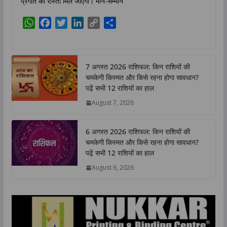
प्रगति का रास्ता मिल जाएगा। मान-सम्मान
W
F
T
L
C
S
h
a
w
i
o
h
a
c
i
n
p
a
t
e
t
k
y
r
7 अगस्त 2026 राशिफल: किन राशियों की
s
b
t
e
L
e
चमकेगी किस्मत और किसे रहना होगा सावधान?
A
o
e
d
i
पढ़ें सभी 12 राशियों का हाल
p
o
r
I
n
August 7, 2026
p
k
n
k
6 अगस्त 2026 राशिफल: किन राशियों की
चमकेगी किस्मत और किसे रहना होगा सावधान?
पढ़ें सभी 12 राशियों का हाल
August 6, 2026