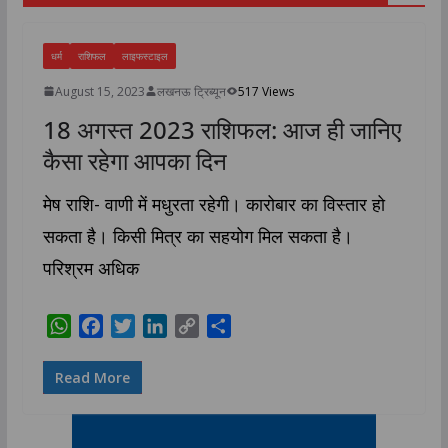
धर्म
राशिफल
लाइफस्टाइल
August 15, 2023
लखनऊ ट्रिब्यून
517 Views
18 अगस्त 2023 राशिफल: आज ही जानिए
कैसा रहेगा आपका दिन
मेष राशि- वाणी में मधुरता रहेगी। कारोबार का विस्तार हो
सकता है। किसी मित्र का सहयोग मिल सकता है।
परिश्रम अधिक
W
F
T
L
C
S
h
a
w
i
o
h
a
c
i
n
p
a
Read More
t
e
t
k
y
r
s
b
t
e
L
e
A
o
e
d
i