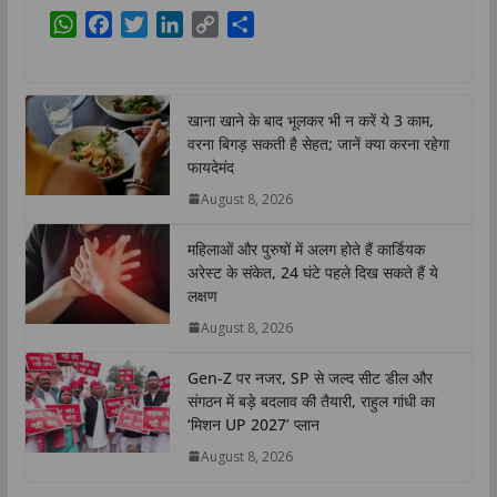
W
F
T
L
C
S
h
a
w
i
o
h
a
c
i
n
p
a
t
e
t
k
y
r
खाना खाने के बाद भूलकर भी न करें ये 3 काम,
s
b
t
e
L
e
वरना बिगड़ सकती है सेहत; जानें क्या करना रहेगा
A
o
e
d
i
फायदेमंद
p
o
r
I
n
August 8, 2026
p
k
n
k
महिलाओं और पुरुषों में अलग होते हैं कार्डियक
अरेस्ट के संकेत, 24 घंटे पहले दिख सकते हैं ये
लक्षण
August 8, 2026
Gen-Z पर नजर, SP से जल्द सीट डील और
संगठन में बड़े बदलाव की तैयारी, राहुल गांधी का
‘मिशन UP 2027’ प्लान
August 8, 2026