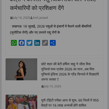
कर्मचारियों को प्रशिक्षण देंगे
July 16, 2026
Anil jaiswal
लखनऊ: 16 जुलाई, 2026 पशुओं से इंसानों में फैलने वाली बीमारियों
(जुनोटिक रोगों) और नए उभरते पशु रोगों के
W
F
T
L
C
S
h
a
w
i
o
h
a
c
i
n
p
a
t
e
t
k
y
r
छोटे शहर की बेटी हर्षिता साहू ने जीता मिस
s
b
t
e
L
e
यूनिवर्स मध्य प्रदेश 2026 का ताज ,अब मिस
A
o
e
d
i
यूनिवर्स इंडिया 2026 के ग्रैंड फिनाले में दिखाएंगी
p
o
r
I
n
अपना जलवा !!
p
k
n
k
July 10, 2026
यूपी टीईटी परीक्षा आज से शुरू, 60 जिलों में 955
केंद्रों पर 16 लाख अभ्यर्थी होंगे शामिल