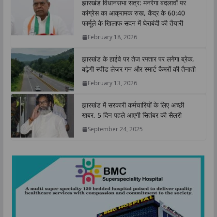
झारखंड विधानसभा सत्र: मनरेगा बदलावों पर
s
b
t
e
L
e
कांग्रेस का आक्रामक रुख, केंद्र के 60:40
A
o
e
d
i
फार्मूले के खिलाफ सदन में घेराबंदी की तैयारी
p
o
r
I
n
February 18, 2026
p
k
n
k
झारखंड के हाईवे पर तेज रफ्तार पर लगेगा ब्रेक,
बढ़ेगी स्पीड लेजर गन और स्मार्ट कैमरों की तैनाती
February 13, 2026
झारखंड में सरकारी कर्मचारियों के लिए अच्छी
खबर, 5 दिन पहले आएगी सितंबर की सैलरी
September 24, 2025