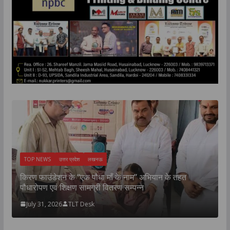
TOP NEWS
उत्तर प्रदेश
लखनऊ
न
उ
किरण फाउंडेशन के “एक पौधा माँ के नाम” अभियान के तहत
म
पौधारोपण एवं शिक्षण सामग्री वितरण सम्पन्न
July 31, 2026
TLT Desk