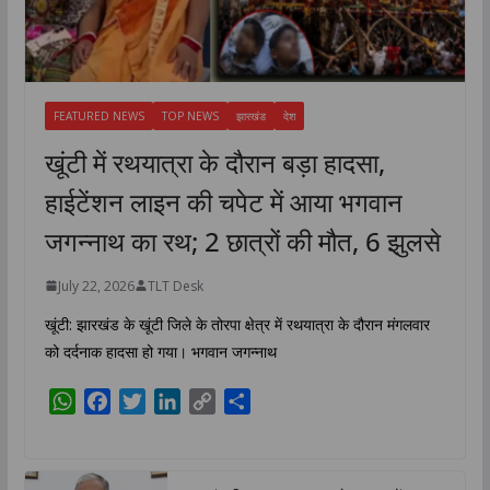
FEATURED NEWS
TOP NEWS
झारखंड
देश
खूंटी में रथयात्रा के दौरान बड़ा हादसा,
हाईटेंशन लाइन की चपेट में आया भगवान
जगन्नाथ का रथ; 2 छात्रों की मौत, 6 झुलसे
July 22, 2026
TLT Desk
खूंटी: झारखंड के खूंटी जिले के तोरपा क्षेत्र में रथयात्रा के दौरान मंगलवार
को दर्दनाक हादसा हो गया। भगवान जगन्नाथ
W
F
T
L
C
S
h
a
w
i
o
h
a
c
i
n
p
a
t
e
t
k
y
r