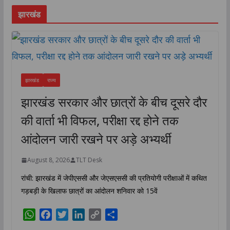
झारखंड
झारखंड
राज्य
झारखंड सरकार और छात्रों के बीच दूसरे दौर
की वार्ता भी विफल, परीक्षा रद्द होने तक
आंदोलन जारी रखने पर अड़े अभ्यर्थी
August 8, 2026
TLT Desk
रांची: झारखंड में जेपीएससी और जेएसएससी की प्रतियोगी परीक्षाओं में कथित
गड़बड़ी के खिलाफ छात्रों का आंदोलन शनिवार को 15वें
W
F
T
L
C
S
h
a
w
i
o
h