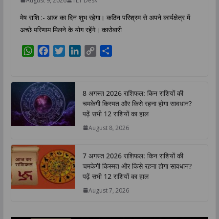
August 9, 2026
TLT Desk
मेष राशि :- आज का दिन शुभ रहेगा। कठिन परिश्रम से अपने कार्यक्षेत्र में
अच्छे परिणाम मिलने के योग रहेंगे। कारोबारी
W
F
T
L
C
S
h
a
w
i
o
h
a
c
i
n
p
a
t
e
t
k
y
r
8 अगस्त 2026 राशिफल: किन राशियों की
s
b
t
e
L
e
चमकेगी किस्मत और किसे रहना होगा सावधान?
A
o
e
d
i
पढ़ें सभी 12 राशियों का हाल
p
o
r
I
n
August 8, 2026
p
k
n
k
7 अगस्त 2026 राशिफल: किन राशियों की
चमकेगी किस्मत और किसे रहना होगा सावधान?
पढ़ें सभी 12 राशियों का हाल
August 7, 2026