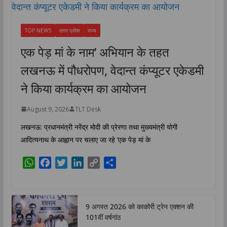
TOP NEWS
उत्तर प्रदेश
राज्य
एक पेड़ मां के नाम’ अभियान के तहत
लखनऊ में पौधरोपण, वेदान्त कंप्यूटर एकेडमी
ने किया कार्यक्रम का आयोजन
August 9, 2026
TLT Desk
लखनऊ: प्रधानमंत्री नरेंद्र मोदी की प्रेरणा तथा मुख्यमंत्री योगी
आदित्यनाथ के आह्वान पर चलाए जा रहे ‘एक पेड़ मां के
W
F
T
L
C
S
h
a
w
i
o
h
a
c
i
n
p
a
t
e
t
k
y
r
9 अगस्त 2026 को काकोरी ट्रेन एक्शन की
s
b
t
e
L
e
101वीं वर्षगांठ
A
o
e
d
i