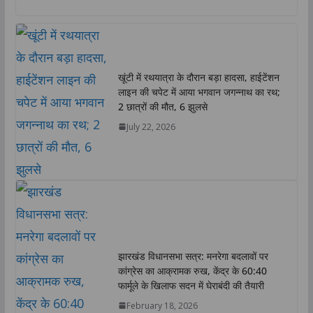
a
c
i
n
p
a
t
e
t
k
y
r
s
b
t
e
L
e
A
o
e
d
i
खूंटी में रथयात्रा के दौरान बड़ा हादसा, हाईटेंशन
p
o
r
I
n
लाइन की चपेट में आया भगवान जगन्नाथ का रथ;
p
k
n
k
2 छात्रों की मौत, 6 झुलसे
July 22, 2026
झारखंड विधानसभा सत्र: मनरेगा बदलावों पर
कांग्रेस का आक्रामक रुख, केंद्र के 60:40
फार्मूले के खिलाफ सदन में घेराबंदी की तैयारी
February 18, 2026