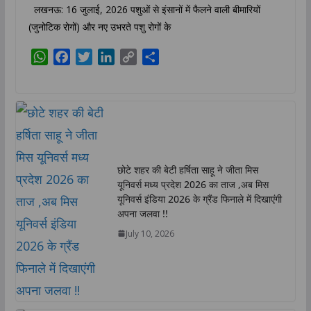
लखनऊ: 16 जुलाई, 2026 पशुओं से इंसानों में फैलने वाली बीमारियों
(जुनोटिक रोगों) और नए उभरते पशु रोगों के
W
F
T
L
C
S
h
a
w
i
o
h
a
c
i
n
p
a
t
e
t
k
y
r
s
b
t
e
L
e
A
o
e
d
i
p
o
r
I
n
छोटे शहर की बेटी हर्षिता साहू ने जीता मिस
p
k
n
k
यूनिवर्स मध्य प्रदेश 2026 का ताज ,अब मिस
यूनिवर्स इंडिया 2026 के ग्रैंड फिनाले में दिखाएंगी
अपना जलवा !!
July 10, 2026