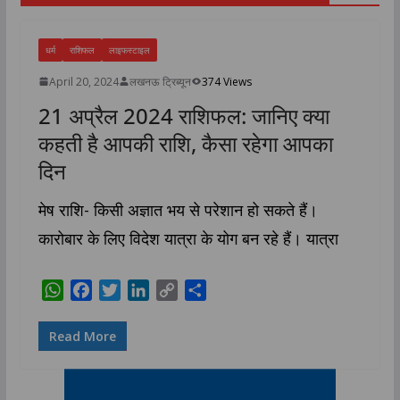
धर्म
राशिफल
लाइफस्टाइल
April 20, 2024
लखनऊ ट्रिब्यून
374 Views
21 अप्रैल 2024 राशिफल: जानिए क्या
कहती है आपकी राशि, कैसा रहेगा आपका
दिन
मेष राशि- किसी अज्ञात भय से परेशान हो सकते हैं।
कारोबार के लिए विदेश यात्रा के योग बन रहे हैं। यात्रा
W
F
T
L
C
S
h
a
w
i
o
h
a
c
i
n
p
a
Read More
t
e
t
k
y
r
s
b
t
e
L
e
A
o
e
d
i