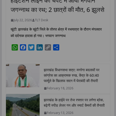
हाईटेंशन लाइन की चपेट में आया भगवान
जगन्नाथ का रथ; 2 छात्रों की मौत, 6 झुलसे
July 22, 2026
TLT Desk
खूंटी: झारखंड के खूंटी जिले के तोरपा क्षेत्र में रथयात्रा के दौरान मंगलवार
को दर्दनाक हादसा हो गया। भगवान जगन्नाथ
W
F
T
L
C
S
h
a
w
i
o
h
a
c
i
n
p
a
t
e
t
k
y
r
झारखंड विधानसभा सत्र: मनरेगा बदलावों पर
s
b
t
e
L
e
कांग्रेस का आक्रामक रुख, केंद्र के 60:40
A
o
e
d
i
फार्मूले के खिलाफ सदन में घेराबंदी की तैयारी
p
o
r
I
n
February 18, 2026
p
k
n
k
झारखंड के हाईवे पर तेज रफ्तार पर लगेगा ब्रेक,
बढ़ेगी स्पीड लेजर गन और स्मार्ट कैमरों की तैनाती
February 13, 2026