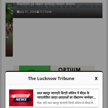
पौधारोपण एवं शिक्षण सामग्री वितरण सम्पन्न
July 31, 2026
TLT Desk
न
उ
म
X
The Lucknow Tribune
लाल बहादुर शास्त्री डिग्री कॉलेज में बीएड के
नवप्रवेशित छात्र-छात्राओं का दीक्षारम्भ कार्यक्रम,
भावी शिक्षकों को दिलाई जिम्मेदारी का अहसास
गोंडा: श्री लाल बहादुर शास्त्री डिग्री कॉलेज के बीएड विभाग
में 7 अगस्त 2026 को सत्र 2026-28 के नवप्रवेशित