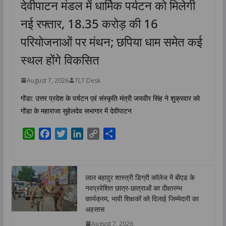
देवीपाटन मंडल में धार्मिक पर्यटन को मिलेगी
नई रफ्तार, 18.35 करोड़ की 16
परियोजनाओं पर मंथन; छपिया धाम समेत कई
स्थल होंगे विकसित
August 7, 2026
TLT Desk
गोंडा: उत्तर प्रदेश के पर्यटन एवं संस्कृति मंत्री जयवीर सिंह ने शुक्रवार को
गोंडा के महाराजा सुहेलदेव सभागार में देवीपाटन
W
F
T
L
C
S
h
a
w
i
o
h
a
c
i
n
p
a
t
e
t
k
y
r
लाल बहादुर शास्त्री डिग्री कॉलेज में बीएड के
s
b
t
e
L
e
नवप्रवेशित छात्र-छात्राओं का दीक्षारम्भ
A
o
e
d
i
कार्यक्रम, भावी शिक्षकों को दिलाई जिम्मेदारी का
p
o
r
I
n
अहसास
p
k
n
k
August 7, 2026