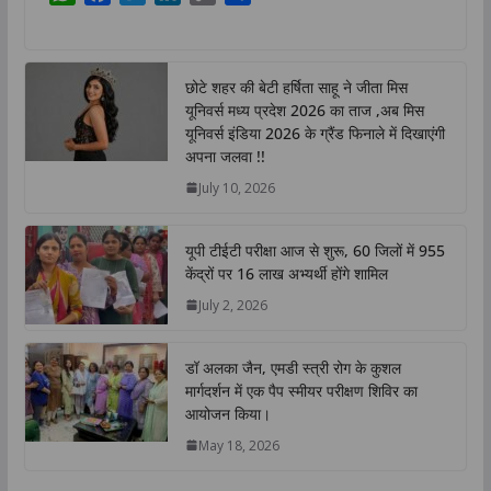
h
a
w
i
o
h
a
c
i
n
p
a
t
e
t
k
y
r
छोटे शहर की बेटी हर्षिता साहू ने जीता मिस
s
b
t
e
L
e
यूनिवर्स मध्य प्रदेश 2026 का ताज ,अब मिस
A
o
e
d
i
यूनिवर्स इंडिया 2026 के ग्रैंड फिनाले में दिखाएंगी
p
o
r
I
n
अपना जलवा !!
p
k
n
k
July 10, 2026
यूपी टीईटी परीक्षा आज से शुरू, 60 जिलों में 955
केंद्रों पर 16 लाख अभ्यर्थी होंगे शामिल
July 2, 2026
डॉ अलका जैन, एमडी स्त्री रोग के कुशल
मार्गदर्शन में एक पैप स्मीयर परीक्षण शिविर का
आयोजन किया।
May 18, 2026