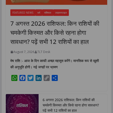
FEATURED NEWS
धर्म
राशिफल
लाइफस्टाइल
7 अगस्त 2026 राशिफल: किन राशियों की
चमकेगी किस्मत और किसे रहना होगा
सावधान? पढ़ें सभी 12 राशियों का हाल
August 7, 2026
TLT Desk
मेष राशि :- आज के दिन काफी अच्छा महसूस करेंगे। मानसिक रूप से खुशी
की अनुभूति होगी। नई जगहों पर भ्रमण
W
F
T
L
C
S
h
a
w
i
o
h
a
c
i
n
p
a
t
e
t
k
y
r
6 अगस्त 2026 राशिफल: किन राशियों की
s
b
t
e
L
e
चमकेगी किस्मत और किसे रहना होगा सावधान?
A
o
e
d
i
पढ़ें सभी 12 राशियों का हाल