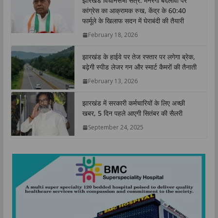
झारखंड विधानसभा सत्र: मनरेगा बदलावों पर
s
b
t
e
L
e
कांग्रेस का आक्रामक रुख, केंद्र के 60:40
A
o
e
d
i
फार्मूले के खिलाफ सदन में घेराबंदी की तैयारी
p
o
r
I
n
February 18, 2026
p
k
n
k
झारखंड के हाईवे पर तेज रफ्तार पर लगेगा ब्रेक,
बढ़ेगी स्पीड लेजर गन और स्मार्ट कैमरों की तैनाती
February 13, 2026
झारखंड में सरकारी कर्मचारियों के लिए अच्छी
खबर, 5 दिन पहले आएगी सितंबर की सैलरी
September 24, 2025