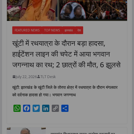
FEATURED NEWS
TOP NEWS
झारखंड
देश
खूंटी में रथयात्रा के दौरान बड़ा हादसा,
हाईटेंशन लाइन की चपेट में आया भगवान
जगन्नाथ का रथ; 2 छात्रों की मौत, 6 झुलसे
July 22, 2026
TLT Desk
खूंटी: झारखंड के खूंटी जिले के तोरपा क्षेत्र में रथयात्रा के दौरान मंगलवार
को दर्दनाक हादसा हो गया। भगवान जगन्नाथ
W
F
T
L
C
S
h
a
w
i
o
h
a
c
i
n
p
a
t
e
t
k
y
r