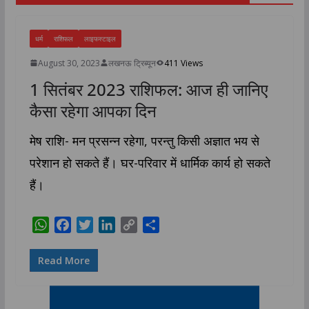
धर्म
राशिफल
लाइफस्टाइल
August 30, 2023
लखनऊ ट्रिब्यून
411 Views
1 सितंबर 2023 राशिफल: आज ही जानिए
कैसा रहेगा आपका दिन
मेष राशि- मन प्रसन्न रहेगा, परन्तु किसी अज्ञात भय से
परेशान हो सकते हैं। घर-परिवार में धार्मिक कार्य हो सकते
हैं।
W
F
T
L
C
S
h
a
w
i
o
h
a
c
i
n
p
a
Read More
t
e
t
k
y
r
s
b
t
e
L
e
A
o
e
d
i