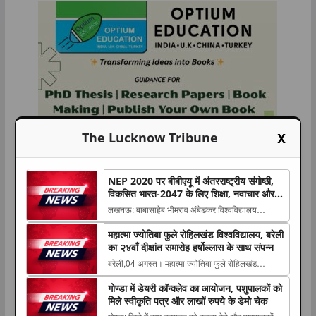
X
The Lucknow Tribune
NEP 2020 पर बीबीएयू में अंतरराष्ट्रीय संगोष्ठी,
विकसित भारत-2047 के लिए शिक्षा, नवाचार और
उद्यमिता पर हुआ मंथन
लखनऊ: बाबासाहेब भीमराव अंबेडकर विश्वविद्यालय
(बीबीएयू) में बुधवार को प्रबंध अध्ययन विभाग की ओर से
महात्मा ज्योतिबा फुले रोहिलखंड विश्वविद्यालय, बरेली
‘एनईपी 2020 : विकसित भारत The post NEP 2020
का २४वाँ दीक्षांत समारोह हर्षोल्लास के साथ संपन्न
पर बीबीएयू में अंतरराष्ट्रीय संगोष्ठी, विकसित भारत-2047
बरेली,04 अगस्त। महात्मा ज्योतिबा फुले रोहिलखंड
के लिए शिक्षा, नवाचार और उद्यमिता पर हुआ मंथन ...
विश्वविद्यालय, बरेली का २४वाँ दीक्षांत समारोह मंगलवार को
गोण्डा में डेयरी कॉन्क्लेव का आयोजन, पशुपालकों को
राजकीय आयोजन के रूप में संपन्न The post महात्मा
मिले स्वीकृति पत्र और लाखों रुपये के डेमो चेक
ज्योतिबा फुले रोहिलखंड विश्वविद्यालय, बरेली का २४वाँ