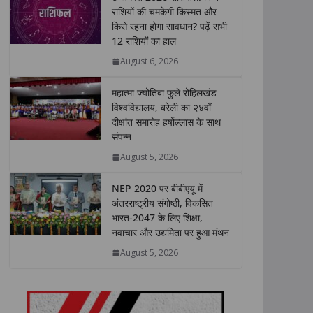
s
b
t
e
L
e
राशियों की चमकेगी किस्मत और
किसे रहना होगा सावधान? पढ़ें सभी
A
o
e
d
i
12 राशियों का हाल
p
o
r
I
n
p
k
n
k
August 6, 2026
महात्मा ज्योतिबा फुले रोहिलखंड
विश्वविद्यालय, बरेली का २४वाँ
दीक्षांत समारोह हर्षोल्लास के साथ
संपन्न
August 5, 2026
NEP 2020 पर बीबीएयू में
अंतरराष्ट्रीय संगोष्ठी, विकसित
भारत-2047 के लिए शिक्षा,
नवाचार और उद्यमिता पर हुआ मंथन
August 5, 2026