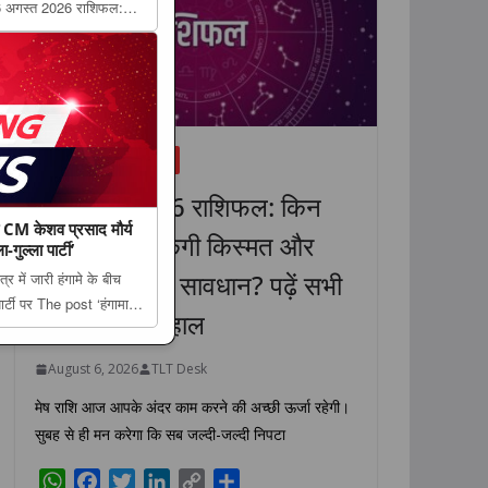
 6 अगस्त 2026 राशिफल:
 होगा सावधान? पढ़ें सभी
e Lucknow Tribune. ...
धर्म
राशिफल
लाइफस्टाइल
6 अगस्त 2026 राशिफल: किन
टी CM केशव प्रसाद मौर्य
राशियों की चमकेगी किस्मत और
गुल्ला पार्टी’
किसे रहना होगा सावधान? पढ़ें सभी
 में जारी हंगामे के बीच
ार्टी पर The post ‘हंगामा ही
12 राशियों का हाल
रसाद मौर्य का सपा पर तीखा
August 6, 2026
TLT Desk
मेष राशि आज आपके अंदर काम करने की अच्छी ऊर्जा रहेगी।
सुबह से ही मन करेगा कि सब जल्दी-जल्दी निपटा
W
F
T
L
C
S