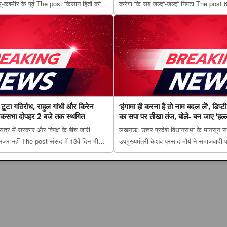
मू-कश्मीर के पूर्व The post किसान हितों की
करेगा कि सब जल्दी-जल्दी निपटा The post
यपाल मलिक जी के प्रति सच्ची श्रद्धांजलि —
किन राशियों की चमकेगी किस्मत और किसे रहना
d first on The L...
12 राशियों का हाल appeared first on Th
ं टूटा गतिरोध, राहुल गांधी और किरेन
‘हंगामा ही करना है तो नाम बदल लें’, डिप्
ोकसभा दोपहर 2 बजे तक स्थगित
का सपा पर तीखा तंज, बोले- बन जाए ‘हल्ला-
सत्र में सरकार और विपक्ष के बीच जारी
लखनऊ: उत्तर प्रदेश विधानसभा के मानसून सत्र
जर नहीं The post संसद में 13वें दिन भी
उपमुख्यमंत्री केशव प्रसाद मौर्य ने समाजवादी प
ांधी और किरेन रिजिजू की अहम बैठक, लोकसभा
करना है तो नाम बदल लें’, डिप्टी CM केशव प्
ppeared first on The Lucknow Tribu...
तंज, बोले- बन जाए ‘हल्ला...