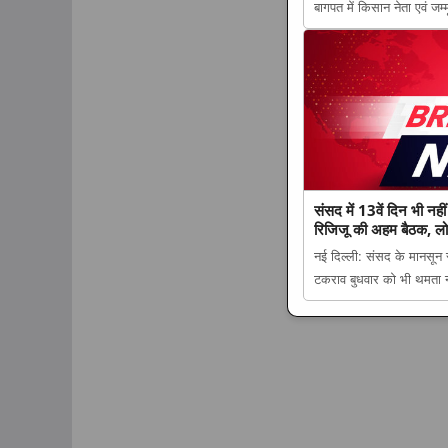
बागपत में किसान नेता एवं जम्
लड़ाई को आगे बढ़ाना ही सत्
चौधरी सुनील सिंह appeare
संसद में 13वें दिन भी नही
रिजिजू की अहम बैठक, ल
नई दिल्ली: संसद के मानसून 
टकराव बुधवार को भी थमता न
नहीं टूटा गतिरोध, राहुल ग
दोपहर 2 बजे तक स्थगित a