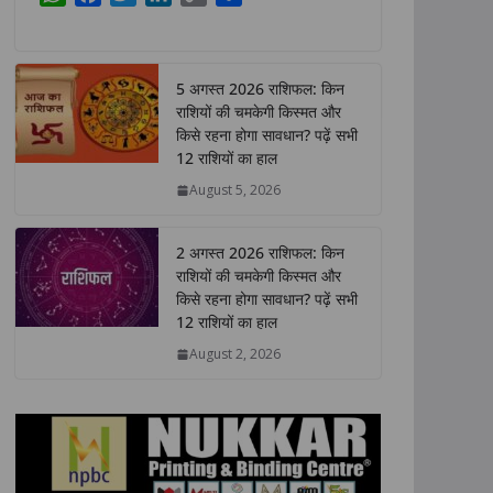
h
a
w
i
o
h
a
c
i
n
p
a
t
e
t
k
y
r
5 अगस्त 2026 राशिफल: किन
s
b
t
e
L
e
राशियों की चमकेगी किस्मत और
A
o
e
d
i
किसे रहना होगा सावधान? पढ़ें सभी
p
o
r
I
n
12 राशियों का हाल
p
k
n
k
August 5, 2026
2 अगस्त 2026 राशिफल: किन
राशियों की चमकेगी किस्मत और
किसे रहना होगा सावधान? पढ़ें सभी
12 राशियों का हाल
August 2, 2026