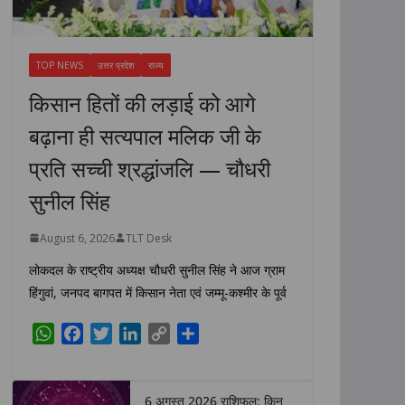
TOP NEWS
उत्तर प्रदेश
राज्य
किसान हितों की लड़ाई को आगे
बढ़ाना ही सत्यपाल मलिक जी के
प्रति सच्ची श्रद्धांजलि — चौधरी
सुनील सिंह
August 6, 2026
TLT Desk
लोकदल के राष्ट्रीय अध्यक्ष चौधरी सुनील सिंह ने आज ग्राम
हिंगुवां, जनपद बागपत में किसान नेता एवं जम्मू-कश्मीर के पूर्व
W
F
T
L
C
S
h
a
w
i
o
h
a
c
i
n
p
a
t
e
t
k
y
r
6 अगस्त 2026 राशिफल: किन