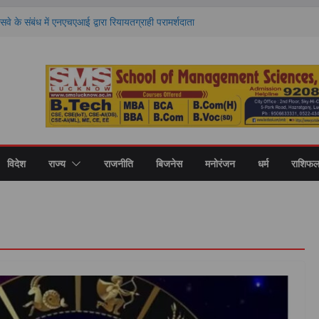
 के संबंध में एनएचएआई द्वारा रियायतग्राही परामर्शदाता
 कड़ी कार्रवाई
ो आगे बढ़ाना ही सत्यपाल मलिक जी के प्रति सच्ची
नील सिंह
 किन राशियों की चमकेगी किस्मत और किसे रहना होगा
ाशियों का हाल
हिलखंड विश्वविद्यालय, बरेली का २४वाँ दीक्षांत समारोह
ं अंतरराष्ट्रीय संगोष्ठी, विकसित भारत-2047 के लिए
मिता पर हुआ मंथन
विदेश
राज्य
राजनीति
बिजनेस
मनोरंजन
धर्म
राशिफ