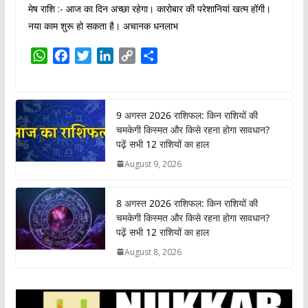
मेष राशि :- आज का दिन अच्छा रहेगा। कारोबार की परेशानियां खत्म होंगी।
नया काम शुरू हो सकता है। अचानक धनलाभ
W
F
T
L
C
S
h
a
w
i
o
h
a
c
i
n
p
a
t
e
t
k
y
r
9 अगस्त 2026 राशिफल: किन राशियों की
s
b
t
e
L
e
चमकेगी किस्मत और किसे रहना होगा सावधान?
A
o
e
d
i
पढ़ें सभी 12 राशियों का हाल
p
o
r
I
n
August 9, 2026
p
k
n
k
8 अगस्त 2026 राशिफल: किन राशियों की
चमकेगी किस्मत और किसे रहना होगा सावधान?
पढ़ें सभी 12 राशियों का हाल
August 8, 2026