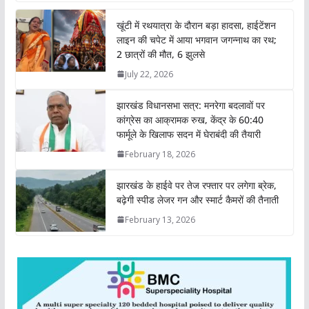
t
e
t
k
y
r
खूंटी में रथयात्रा के दौरान बड़ा हादसा, हाईटेंशन
s
b
t
e
L
e
लाइन की चपेट में आया भगवान जगन्नाथ का रथ;
A
o
e
d
i
2 छात्रों की मौत, 6 झुलसे
p
o
r
I
n
July 22, 2026
p
k
n
k
झारखंड विधानसभा सत्र: मनरेगा बदलावों पर
कांग्रेस का आक्रामक रुख, केंद्र के 60:40
फार्मूले के खिलाफ सदन में घेराबंदी की तैयारी
February 18, 2026
झारखंड के हाईवे पर तेज रफ्तार पर लगेगा ब्रेक,
बढ़ेगी स्पीड लेजर गन और स्मार्ट कैमरों की तैनाती
February 13, 2026