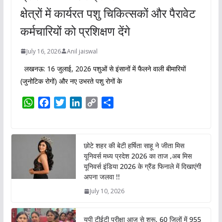
क्षेत्रों में कार्यरत पशु चिकित्सकों और पैरावेट
कर्मचारियों को प्रशिक्षण देंगे
July 16, 2026
Anil jaiswal
लखनऊ: 16 जुलाई, 2026 पशुओं से इंसानों में फैलने वाली बीमारियों
(जुनोटिक रोगों) और नए उभरते पशु रोगों के
W
F
T
L
C
S
h
a
w
i
o
h
a
c
i
n
p
a
t
e
t
k
y
r
छोटे शहर की बेटी हर्षिता साहू ने जीता मिस
s
b
t
e
L
e
यूनिवर्स मध्य प्रदेश 2026 का ताज ,अब मिस
A
o
e
d
i
यूनिवर्स इंडिया 2026 के ग्रैंड फिनाले में दिखाएंगी
p
o
r
I
n
अपना जलवा !!
p
k
n
k
July 10, 2026
यूपी टीईटी परीक्षा आज से शुरू, 60 जिलों में 955