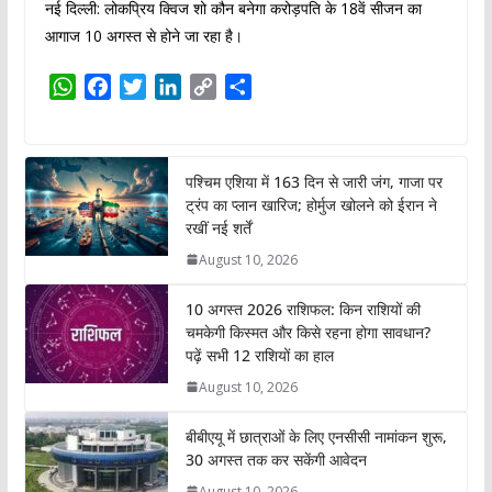
नई दिल्ली: लोकप्रिय क्विज शो कौन बनेगा करोड़पति के 18वें सीजन का
आगाज 10 अगस्त से होने जा रहा है।
W
F
T
L
C
S
h
a
w
i
o
h
a
c
i
n
p
a
t
e
t
k
y
r
पश्चिम एशिया में 163 दिन से जारी जंग, गाजा पर
s
b
t
e
L
e
ट्रंप का प्लान खारिज; होर्मुज खोलने को ईरान ने
A
o
e
d
i
रखीं नई शर्तें
p
o
r
I
n
August 10, 2026
p
k
n
k
10 अगस्त 2026 राशिफल: किन राशियों की
चमकेगी किस्मत और किसे रहना होगा सावधान?
पढ़ें सभी 12 राशियों का हाल
August 10, 2026
बीबीएयू में छात्राओं के लिए एनसीसी नामांकन शुरू,
30 अगस्त तक कर सकेंगी आवेदन
August 10, 2026