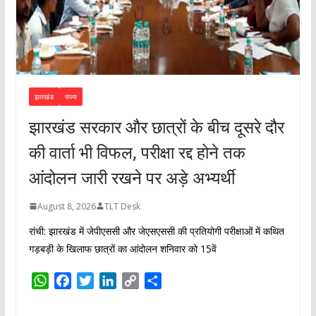
झारखंड
राज्य
झारखंड सरकार और छात्रों के बीच दूसरे दौर
की वार्ता भी विफल, परीक्षा रद्द होने तक
आंदोलन जारी रखने पर अड़े अभ्यर्थी
August 8, 2026
TLT Desk
रांची: झारखंड में जेपीएससी और जेएसएससी की प्रतियोगी परीक्षाओं में कथित
गड़बड़ी के खिलाफ छात्रों का आंदोलन शनिवार को 15वें
W
F
T
L
C
S
h
a
w
i
o
h
a
c
i
n
p
a