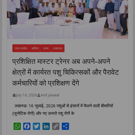
उत्तर प्रदेश
करियर
राज्य
लखनऊ
प्रशिक्षित मास्टर ट्रेनर अब अपने-अपने
क्षेत्रों में कार्यरत पशु चिकित्सकों और पैरावेट
कर्मचारियों को प्रशिक्षण देंगे
July 16, 2026
Anil jaiswal
लखनऊ: 16 जुलाई, 2026 पशुओं से इंसानों में फैलने वाली बीमारियों
(जुनोटिक रोगों) और नए उभरते पशु रोगों के
W
F
T
L
C
S
h
a
w
i
o
h