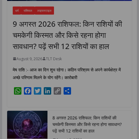
धर्म
राशिफल
लाइफस्टाइल
9 अगस्त 2026 राशिफल: किन राशियों की
चमकेगी किस्मत और किसे रहना होगा
सावधान? पढ़ें सभी 12 राशियों का हाल
August 9, 2026
TLT Desk
मेष राशि :- आज का दिन शुभ रहेगा। कठिन परिश्रम से अपने कार्यक्षेत्र में
अच्छे परिणाम मिलने के योग रहेंगे। कारोबारी
W
F
T
L
C
S
h
a
w
i
o
h
a
c
i
n
p
a
t
e
t
k
y
r
8 अगस्त 2026 राशिफल: किन राशियों की
s
b
t
e
L
e
चमकेगी किस्मत और किसे रहना होगा सावधान?
A
o
e
d
i
पढ़ें सभी 12 राशियों का हाल
p
o
r
I
n