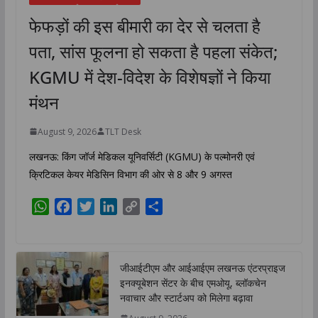
फेफड़ों की इस बीमारी का देर से चलता है
पता, सांस फूलना हो सकता है पहला संकेत;
KGMU में देश-विदेश के विशेषज्ञों ने किया
मंथन
August 9, 2026
TLT Desk
लखनऊ: किंग जॉर्ज मेडिकल यूनिवर्सिटी (KGMU) के पल्मोनरी एवं
क्रिटिकल केयर मेडिसिन विभाग की ओर से 8 और 9 अगस्त
W
F
T
L
C
S
h
a
w
i
o
h
a
c
i
n
p
a
t
e
t
k
y
r
जीआईटीएम और आईआईएम लखनऊ एंटरप्राइज
s
b
t
e
L
e
इनक्यूबेशन सेंटर के बीच एमओयू, ब्लॉकचेन
A
o
e
d
i
नवाचार और स्टार्टअप को मिलेगा बढ़ावा
p
o
r
I
n