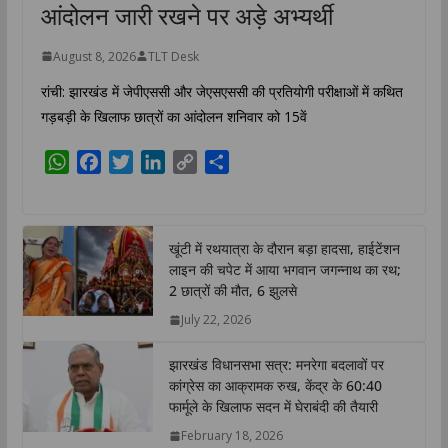
आंदोलन जारी रखने पर अड़े अभ्यर्थी
August 8, 2026
TLT Desk
रांची: झारखंड में जेपीएससी और जेएसएससी की प्रतियोगी परीक्षाओं में कथित
गड़बड़ी के खिलाफ छात्रों का आंदोलन शनिवार को 15वें
W
F
T
L
C
S
h
a
w
i
o
h
a
c
i
n
p
a
t
e
t
k
y
r
खूंटी में रथयात्रा के दौरान बड़ा हादसा, हाईटेंशन
s
b
t
e
L
e
लाइन की चपेट में आया भगवान जगन्नाथ का रथ;
A
o
e
d
i
2 छात्रों की मौत, 6 झुलसे
p
o
r
I
n
July 22, 2026
p
k
n
k
झारखंड विधानसभा सत्र: मनरेगा बदलावों पर
कांग्रेस का आक्रामक रुख, केंद्र के 60:40
फार्मूले के खिलाफ सदन में घेराबंदी की तैयारी
February 18, 2026