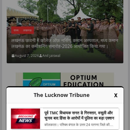
राज्य
लखनऊ
लखनऊ छावनी में कॉलेज ऑफ़ नर्सिंग, कमान अस्पताल, मध्य कमान
क
लखनऊ का कमीशनिंग समारोह-2026 आयोजित किया गया।
प
August 7, 2026
Anil jaiswal
X
The Lucknow Tribune
पूर्व TMC विधायक सनत डे गिरफ्तार, वसूली और
चुनाव बाद हिंसा के आरोपों में पुलिस का बड़ा एक्शन
कोलकाता। पश्चिम बंगाल के उत्तर 24 परगना जिले की