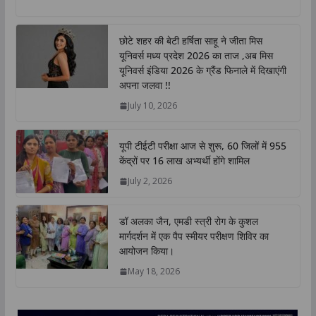
a
c
i
n
p
a
t
e
t
k
y
r
छोटे शहर की बेटी हर्षिता साहू ने जीता मिस
s
b
t
e
L
e
यूनिवर्स मध्य प्रदेश 2026 का ताज ,अब मिस
A
o
e
d
i
यूनिवर्स इंडिया 2026 के ग्रैंड फिनाले में दिखाएंगी
p
o
r
I
n
अपना जलवा !!
p
k
n
k
July 10, 2026
यूपी टीईटी परीक्षा आज से शुरू, 60 जिलों में 955
केंद्रों पर 16 लाख अभ्यर्थी होंगे शामिल
July 2, 2026
डॉ अलका जैन, एमडी स्त्री रोग के कुशल
मार्गदर्शन में एक पैप स्मीयर परीक्षण शिविर का
आयोजन किया।
May 18, 2026