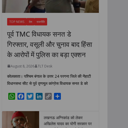
TOP NEWS
देश
राजनीति
पूर्व TMC विधायक सनत डे
गिरफ्तार, वसूली और चुनाव बाद हिंसा
के आरोपों में पुलिस का बड़ा एक्शन
August 8, 2026
TLT Desk
कोलकाता। पश्चिम बंगाल के उत्तर 24 परगना जिले की नैहाटी
विधानसभा सीट से पूर्व तृणमूल कांग्रेस विधायक सनत डे को
W
F
T
L
C
S
h
a
w
i
o
h
a
c
i
n
p
a
t
e
t
k
y
r
लखनऊ अग्निकांड को लेकर
s
b
t
e
L
e
अखिलेश यादव का योगी सरकार पर