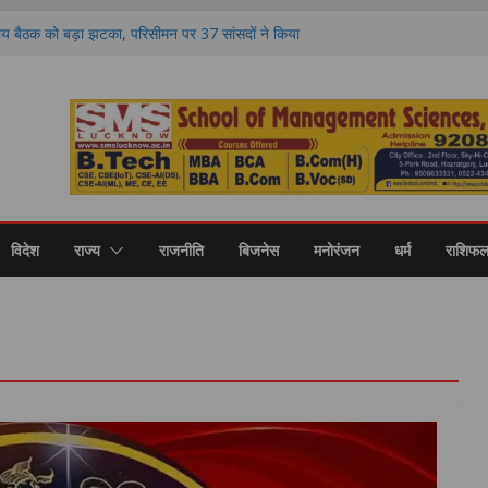
य बैठक को बड़ा झटका, परिसीमन पर 37 सांसदों ने किया
K भी दूर
 गिरफ्तार, वसूली और चुनाव बाद हिंसा के आरोपों में
र अखिलेश यादव का योगी सरकार पर हमला, बोले- जाते
 क्या शिकायत
के बीच दूसरे दौर की वार्ता भी विफल, परीक्षा रद्द होने
 अड़े अभ्यर्थी
रकार के साथ आया अकाली दल, समर्थन के बाद फिर
विदेश
राज्य
राजनीति
बिजनेस
मनोरंजन
धर्म
राशिफ