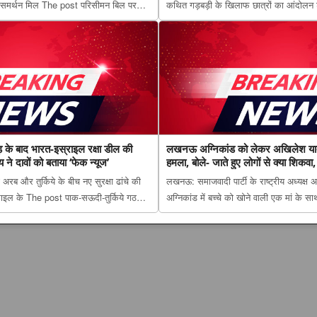
समर्थन मिल The post परिसीमन बिल पर
कथित गड़बड़ी के खिलाफ छात्रों का आंदोलन
काली दल, समर्थन के बाद फिर गठबंधन की
झारखंड सरकार और छात्रों के बीच दूसरे दौर की 
st on The Lucknow Tribune. ...
होने तक आंदोलन जारी रखने पर अड़े अभ्यर्थी
़ के बाद भारत-इस्राइल रक्षा डील की
लखनऊ अग्निकांड को लेकर अखिलेश या
 ने दावों को बताया ‘फेक न्यूज’
हमला, बोले- जाते हुए लोगों से क्या शिकवा
अरब और तुर्किये के बीच नए सुरक्षा ढांचे की
लखनऊ: समाजवादी पार्टी के राष्ट्रीय अध्यक्
ाइल के The post पाक-सऊदी-तुर्किये गठजोड़
अग्निकांड में बच्चे को खोने वाली एक मां 
ील की खबर फर्जी, विदेश मंत्रालय ने दावों को
अग्निकांड को लेकर अखिलेश यादव का योगी स
d first on The Luc...
हुए लोगों से क्या शिकवा, क्या शिकायत appe