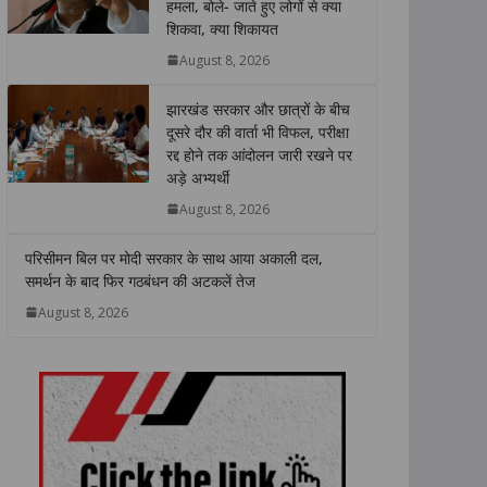
हमला, बोले- जाते हुए लोगों से क्या
A
o
e
d
i
शिकवा, क्या शिकायत
p
o
r
I
n
p
k
n
k
August 8, 2026
झारखंड सरकार और छात्रों के बीच
दूसरे दौर की वार्ता भी विफल, परीक्षा
रद्द होने तक आंदोलन जारी रखने पर
अड़े अभ्यर्थी
August 8, 2026
परिसीमन बिल पर मोदी सरकार के साथ आया अकाली दल,
समर्थन के बाद फिर गठबंधन की अटकलें तेज
August 8, 2026