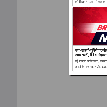
को शिरोमणि अकाली दल का 
मोदी सरकार के साथ आया अ
अटकलें तेज appeared fir
पाक-सऊदी-तुर्किये गठजोड
खबर फर्जी, विदेश मंत्रालय
नई दिल्ली: पाकिस्तान, सऊदी 
खबरों के बीच भारत और इस्र
के बाद भारत-इस्राइल रक्षा ड
बताया ‘फेक न्यूज’ appeare