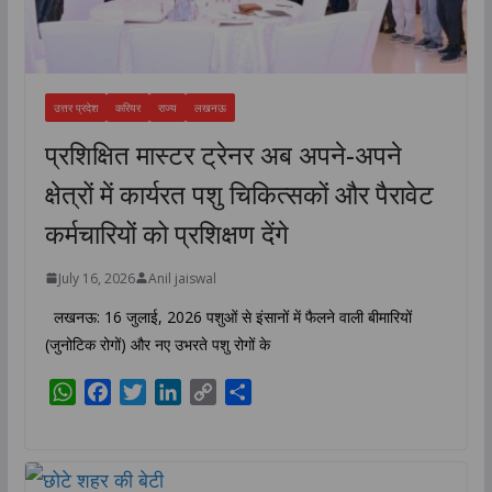
उत्तर प्रदेश
करियर
राज्य
लखनऊ
प्रशिक्षित मास्टर ट्रेनर अब अपने-अपने
क्षेत्रों में कार्यरत पशु चिकित्सकों और पैरावेट
कर्मचारियों को प्रशिक्षण देंगे
July 16, 2026
Anil jaiswal
लखनऊ: 16 जुलाई, 2026 पशुओं से इंसानों में फैलने वाली बीमारियों
(जुनोटिक रोगों) और नए उभरते पशु रोगों के
W
F
T
L
C
S
h
a
w
i
o
h
a
c
i
n
p
a
t
e
t
k
y
r