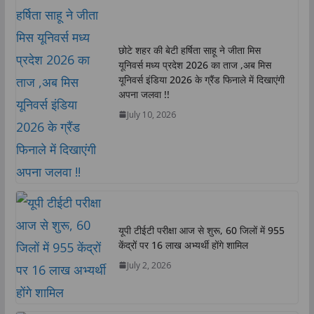
s
b
t
e
L
e
A
o
e
d
i
p
o
r
I
n
छोटे शहर की बेटी हर्षिता साहू ने जीता मिस
p
k
n
k
यूनिवर्स मध्य प्रदेश 2026 का ताज ,अब मिस
यूनिवर्स इंडिया 2026 के ग्रैंड फिनाले में दिखाएंगी
अपना जलवा !!
July 10, 2026
यूपी टीईटी परीक्षा आज से शुरू, 60 जिलों में 955
केंद्रों पर 16 लाख अभ्यर्थी होंगे शामिल
July 2, 2026