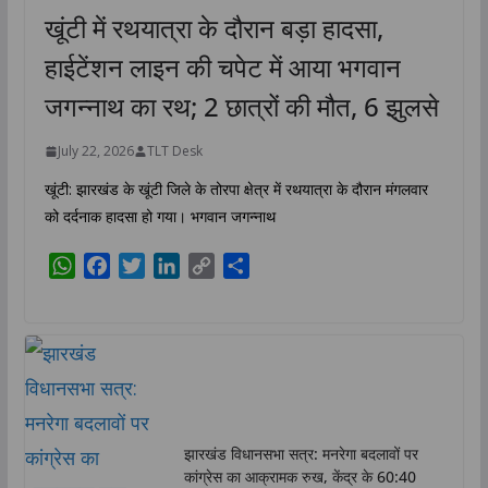
खूंटी में रथयात्रा के दौरान बड़ा हादसा,
हाईटेंशन लाइन की चपेट में आया भगवान
जगन्नाथ का रथ; 2 छात्रों की मौत, 6 झुलसे
July 22, 2026
TLT Desk
खूंटी: झारखंड के खूंटी जिले के तोरपा क्षेत्र में रथयात्रा के दौरान मंगलवार
को दर्दनाक हादसा हो गया। भगवान जगन्नाथ
W
F
T
L
C
S
h
a
w
i
o
h
a
c
i
n
p
a
t
e
t
k
y
r
s
b
t
e
L
e
A
o
e
d
i
p
o
r
I
n
p
k
n
k
झारखंड विधानसभा सत्र: मनरेगा बदलावों पर
कांग्रेस का आक्रामक रुख, केंद्र के 60:40