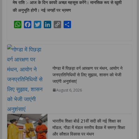
मेष राशि :- आज के दिन काफी अच्छा महसूस करेंगे। मानसिक रूप से खुशी
की अनुभूति होगी। नई जगहों पर भ्रमण
W
F
T
L
C
S
h
a
w
i
o
h
a
c
i
n
p
a
t
e
t
k
y
r
s
b
t
e
L
e
A
o
e
d
i
गोण्डा में पिछड़ा वर्ग आरक्षण पर मंथन, आयोग ने
p
o
r
I
n
जनप्रतिनिधियों से लिए सुझाव, शासन को भेजी
p
k
n
k
जाएंगी अनुशंसाएं
August 6, 2026
भारतीय शिक्षा बोर्ड 21वीं सदी की नई शिक्षा का
मॉडल, गोंडा में मंडल स्तरीय बैठक में समग्र शिक्षा
और कौशल विकास पर मंथन