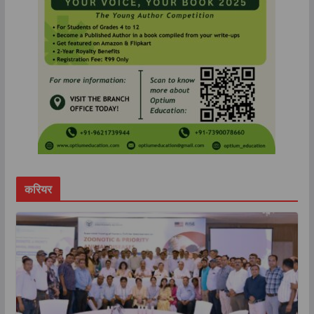
करियर