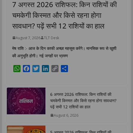
7 अगस्त 2026 राशिफल: किन राशियों की
चमकेगी किस्मत और किसे रहना होगा
सावधान? पढ़ें सभी 12 राशियों का हाल
August 7, 2026
TLT Desk
मेष राशि :- आज के दिन काफी अच्छा महसूस करेंगे। मानसिक रूप से खुशी
की अनुभूति होगी। नई जगहों पर भ्रमण
W
F
T
L
C
S
h
a
w
i
o
h
a
c
i
n
p
a
t
e
t
k
y
r
6 अगस्त 2026 राशिफल: किन राशियों की
s
b
t
e
L
e
चमकेगी किस्मत और किसे रहना होगा सावधान?
A
o
e
d
i
पढ़ें सभी 12 राशियों का हाल
p
o
r
I
n
August 6, 2026
p
k
n
k
5 अगस्त 2026 राशिफल: किन राशियों की