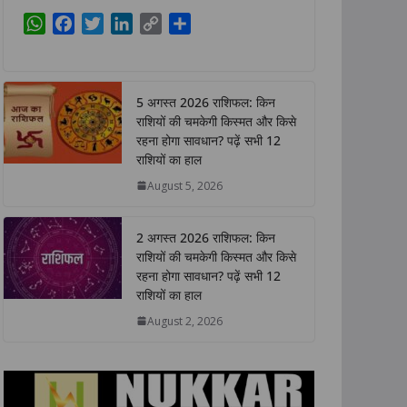
W
F
T
L
C
S
h
a
w
i
o
h
a
c
i
n
p
a
t
e
t
k
y
r
5 अगस्त 2026 राशिफल: किन
s
b
t
e
L
e
राशियों की चमकेगी किस्मत और किसे
A
o
e
d
i
रहना होगा सावधान? पढ़ें सभी 12
p
o
r
I
n
राशियों का हाल
p
k
n
k
August 5, 2026
2 अगस्त 2026 राशिफल: किन
राशियों की चमकेगी किस्मत और किसे
रहना होगा सावधान? पढ़ें सभी 12
राशियों का हाल
August 2, 2026