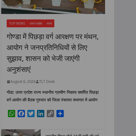
TOP NEWS
उत्तर प्रदेश
राज्य
गोण्डा में पिछड़ा वर्ग आरक्षण पर मंथन,
आयोग ने जनप्रतिनिधियों से लिए
सुझाव, शासन को भेजी जाएंगी
अनुशंसाएं
August 6, 2026
TLT Desk
गोंडा: उत्तर प्रदेश राज्य स्थानीय ग्रामीण निकाय समर्पित पिछड़ा
वर्ग आयोग की बैठक गुरुवार को जिला पंचायत सभागार में आयोग
W
F
T
L
C
S
h
a
w
i
o
h
a
c
i
n
p
a
t
e
t
k
y
r