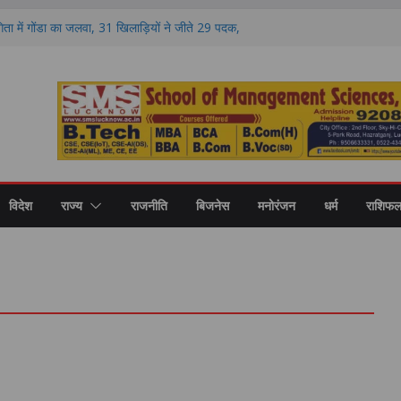
ोगिता में गोंडा का जलवा, 31 खिलाड़ियों ने जीते 29 पदक,
प्रशिक्षकों का भी हुआ सम्मान
आरक्षण पर मंथन, आयोग ने जनप्रतिनिधियों से लिए सुझाव,
ुशंसाएं
ं सदी की नई शिक्षा का मॉडल, गोंडा में मंडल स्तरीय बैठक में
 विकास पर मंथन
 डिग्री कॉलेज में नवप्रवेशी छात्रों का भव्य स्वागत,
करियर और उच्च शिक्षा का मिला मार्गदर्शन
 बढ़ावा, गोंडा में डेयरी कॉन्क्लेव के दौरान करोड़ों की
कों को बांटे गए स्वीकृति पत्र और डेमो चेक
विदेश
राज्य
राजनीति
बिजनेस
मनोरंजन
धर्म
राशिफ