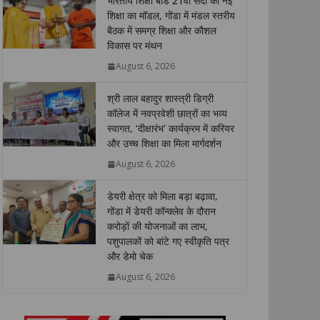
भारतीय शिक्षा बोर्ड 21वीं सदी की नई
s
b
t
e
L
e
शिक्षा का मॉडल, गोंडा में मंडल स्तरीय
बैठक में समग्र शिक्षा और कौशल
A
o
e
d
i
विकास पर मंथन
p
o
r
I
n
p
k
n
k
August 6, 2026
श्री लाल बहादुर शास्त्री डिग्री
कॉलेज में नवप्रवेशी छात्रों का भव्य
स्वागत, ‘दीक्षारंभ’ कार्यक्रम में करियर
और उच्च शिक्षा का मिला मार्गदर्शन
August 6, 2026
डेयरी क्षेत्र को मिला बड़ा बढ़ावा,
गोंडा में डेयरी कॉन्क्लेव के दौरान
करोड़ों की योजनाओं का लाभ,
पशुपालकों को बांटे गए स्वीकृति पत्र
और डेमो चेक
August 6, 2026