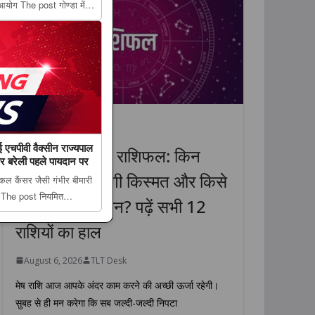
आयोग The post गोण्डा में
निधियों से लिए सुझाव,
rst ...
धर्म
राशिफल
लाइफस्टाइल
 एचपीवी वैक्सीन राज्यपाल
6 अगस्त 2026 राशिफल: किन
 बरेली पहले पायदान पर
राशियों की चमकेगी किस्मत और किसे
ाइकल कैंसर जैसी गंभीर बीमारी
र्ण The post नियमित
रहना होगा सावधान? पढ़ें सभी 12
सीन राज्यपाल ने किया
राशियों का हाल
पायदान पर app...
August 6, 2026
TLT Desk
मेष राशि आज आपके अंदर काम करने की अच्छी ऊर्जा रहेगी।
सुबह से ही मन करेगा कि सब जल्दी-जल्दी निपटा