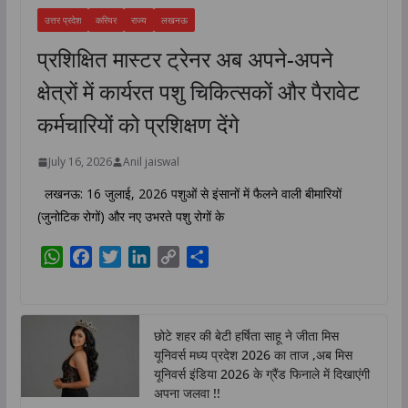
उत्तर प्रदेश
करियर
राज्य
लखनऊ
प्रशिक्षित मास्टर ट्रेनर अब अपने-अपने
क्षेत्रों में कार्यरत पशु चिकित्सकों और पैरावेट
कर्मचारियों को प्रशिक्षण देंगे
July 16, 2026
Anil jaiswal
लखनऊ: 16 जुलाई, 2026 पशुओं से इंसानों में फैलने वाली बीमारियों
(जुनोटिक रोगों) और नए उभरते पशु रोगों के
W
F
T
L
C
S
h
a
w
i
o
h
a
c
i
n
p
a
t
e
t
k
y
r
छोटे शहर की बेटी हर्षिता साहू ने जीता मिस
s
b
t
e
L
e
यूनिवर्स मध्य प्रदेश 2026 का ताज ,अब मिस
A
o
e
d
i
यूनिवर्स इंडिया 2026 के ग्रैंड फिनाले में दिखाएंगी
p
o
r
I
n
अपना जलवा !!