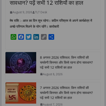
सावधान? पढ़ें सभी 12 राशियों का हाल
August 9, 2026
TLT Desk
मेष राशि :- आज का दिन शुभ रहेगा। कठिन परिश्रम से अपने कार्यक्षेत्र में
अच्छे परिणाम मिलने के योग रहेंगे। कारोबारी
W
F
T
L
C
S
h
a
w
i
o
h
a
c
i
n
p
a
t
e
t
k
y
r
8 अगस्त 2026 राशिफल: किन राशियों की
s
b
t
e
L
e
चमकेगी किस्मत और किसे रहना होगा सावधान?
A
o
e
d
i
पढ़ें सभी 12 राशियों का हाल
p
o
r
I
n
August 8, 2026
p
k
n
k
7 अगस्त 2026 राशिफल: किन राशियों की
चमकेगी किस्मत और किसे रहना होगा सावधान?
पढ़ें सभी 12 राशियों का हाल
August 7, 2026