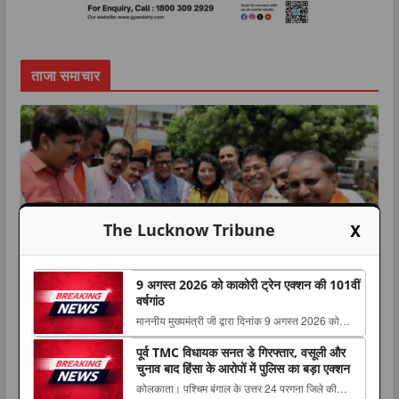
ताजा समाचार
X
The Lucknow Tribune
9 अगस्त 2026 को काकोरी ट्रेन एक्शन की 101वीं
वर्षगांठ
माननीय मुख्यमंत्री जी द्वारा दिनांक 9 अगस्त 2026 को
TOP NEWS
उत्तर प्रदेश
राज्य
काकोरी ट्रेन एक्शन की 101वीं वर्षगांठ के अवसर पर
पूर्व TMC विधायक सनत डे गिरफ्तार, वसूली और
एक पेड़ मां के नाम’ अभियान के तहत
‘काकोरी ट्रेन The post 9 अगस्त 2026 को काकोरी ट्रेन
चुनाव बाद हिंसा के आरोपों में पुलिस का बड़ा एक्शन
एक्शन की 101वीं वर्षगांठ appeared first on The
लखनऊ में पौधरोपण, वेदान्त कंप्यूटर एकेडमी
कोलकाता। पश्चिम बंगाल के उत्तर 24 परगना जिले की
Lucknow Tribune. ...