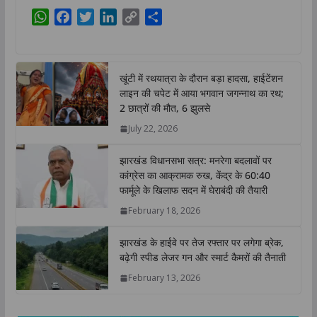
W
F
T
L
C
S
h
a
w
i
o
h
a
c
i
n
p
a
t
e
t
k
y
r
खूंटी में रथयात्रा के दौरान बड़ा हादसा, हाईटेंशन
s
b
t
e
L
e
लाइन की चपेट में आया भगवान जगन्नाथ का रथ;
A
o
e
d
i
2 छात्रों की मौत, 6 झुलसे
p
o
r
I
n
July 22, 2026
p
k
n
k
झारखंड विधानसभा सत्र: मनरेगा बदलावों पर
कांग्रेस का आक्रामक रुख, केंद्र के 60:40
फार्मूले के खिलाफ सदन में घेराबंदी की तैयारी
February 18, 2026
झारखंड के हाईवे पर तेज रफ्तार पर लगेगा ब्रेक,
बढ़ेगी स्पीड लेजर गन और स्मार्ट कैमरों की तैनाती
February 13, 2026