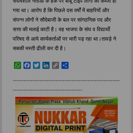
संघर्षशील नेताओं के हक पर बाबू टाइप लोगों का कब्जा हो
गया था। आरोप है कि पिछले दस वर्षों में बाहरियों और
संपन्न लोगों ने सौदेबाजी के बल पर सांगठनिक पद और
सत्ता की मलाई काटी है। वह भाजपा के संघ व विद्यार्थी
परिषद से आये कार्यकर्ताओं पर भारी पड़ रहा था।तावड़े ने
सबकी मस्ती ढीली कर दी है।
W
F
T
L
C
S
h
a
w
i
o
h
a
c
i
n
p
a
------------------------------------------------------------
t
e
t
k
y
r
---------------------------------------
s
b
t
e
L
e
A
o
e
d
i
p
o
r
I
n
p
k
n
k