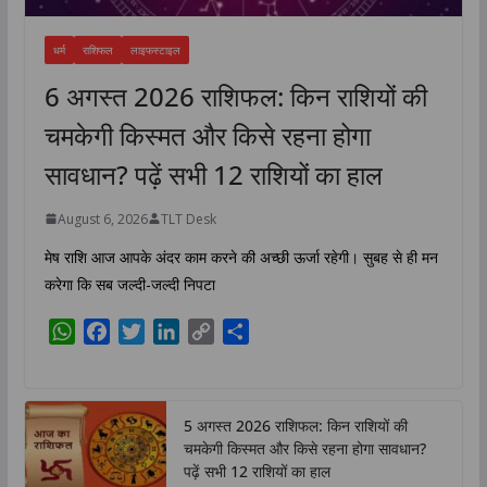
धर्म
राशिफल
लाइफस्टाइल
6 अगस्त 2026 राशिफल: किन राशियों की
चमकेगी किस्मत और किसे रहना होगा
सावधान? पढ़ें सभी 12 राशियों का हाल
August 6, 2026
TLT Desk
मेष राशि आज आपके अंदर काम करने की अच्छी ऊर्जा रहेगी। सुबह से ही मन
करेगा कि सब जल्दी-जल्दी निपटा
W
F
T
L
C
S
h
a
w
i
o
h
a
c
i
n
p
a
t
e
t
k
y
r
5 अगस्त 2026 राशिफल: किन राशियों की
s
b
t
e
L
e
चमकेगी किस्मत और किसे रहना होगा सावधान?
A
o
e
d
i
पढ़ें सभी 12 राशियों का हाल