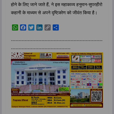
होने के लिए जाने जाते हैं, ने इस महाकाव्य हनुमान-सुपरहीरो
कहानी के माध्यम से अपने दृष्टिकोण को जीवंत किया है।
W
F
T
L
C
S
h
a
w
i
o
h
a
c
i
n
p
a
------------------------------------------------------------
t
e
t
k
y
r
---------------------------------------
s
b
t
e
L
e
A
o
e
d
i
p
o
r
I
n
p
k
n
k