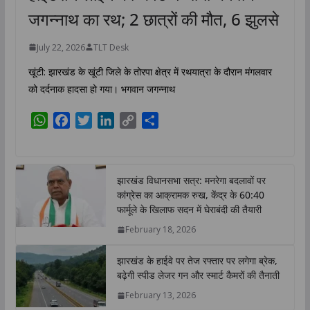
जगन्नाथ का रथ; 2 छात्रों की मौत, 6 झुलसे
July 22, 2026
TLT Desk
खूंटी: झारखंड के खूंटी जिले के तोरपा क्षेत्र में रथयात्रा के दौरान मंगलवार
को दर्दनाक हादसा हो गया। भगवान जगन्नाथ
W
F
T
L
C
S
h
a
w
i
o
h
a
c
i
n
p
a
t
e
t
k
y
r
झारखंड विधानसभा सत्र: मनरेगा बदलावों पर
s
b
t
e
L
e
कांग्रेस का आक्रामक रुख, केंद्र के 60:40
A
o
e
d
i
फार्मूले के खिलाफ सदन में घेराबंदी की तैयारी
p
o
r
I
n
February 18, 2026
p
k
n
k
झारखंड के हाईवे पर तेज रफ्तार पर लगेगा ब्रेक,
बढ़ेगी स्पीड लेजर गन और स्मार्ट कैमरों की तैनाती
February 13, 2026