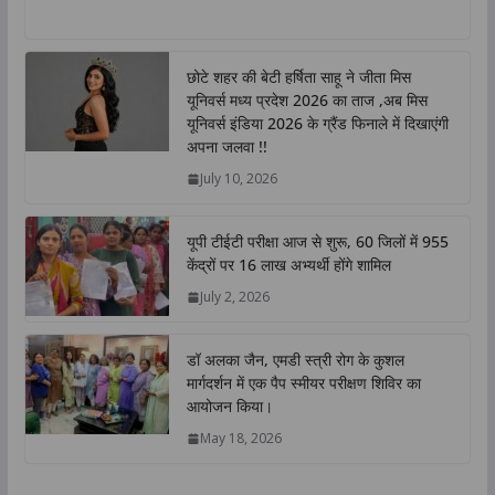
h
a
w
i
o
h
a
c
i
n
p
a
t
e
t
k
y
r
छोटे शहर की बेटी हर्षिता साहू ने जीता मिस
s
b
t
e
L
e
यूनिवर्स मध्य प्रदेश 2026 का ताज ,अब मिस
A
o
e
d
i
यूनिवर्स इंडिया 2026 के ग्रैंड फिनाले में दिखाएंगी
p
o
r
I
n
अपना जलवा !!
p
k
n
k
July 10, 2026
यूपी टीईटी परीक्षा आज से शुरू, 60 जिलों में 955
केंद्रों पर 16 लाख अभ्यर्थी होंगे शामिल
July 2, 2026
डॉ अलका जैन, एमडी स्त्री रोग के कुशल
मार्गदर्शन में एक पैप स्मीयर परीक्षण शिविर का
आयोजन किया।
May 18, 2026