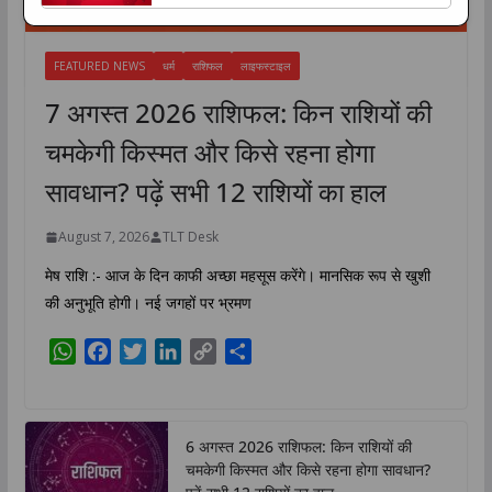
मानसिक रूप से खुशी की अनुभूति होगी। नई जगहों पर
भ्रमण The post 7 अगस्त 2026 राशिफल: किन राशियों
की चमकेगी किस्मत और किसे रहना होगा सावधान? पढ़ें सभी
FEATURED NEWS
धर्म
राशिफल
लाइफस्टाइल
12 राशियों का हाल appeared first on The
Lucknow Tribun...
7 अगस्त 2026 राशिफल: किन राशियों की
चमकेगी किस्मत और किसे रहना होगा
सावधान? पढ़ें सभी 12 राशियों का हाल
August 7, 2026
TLT Desk
मेष राशि :- आज के दिन काफी अच्छा महसूस करेंगे। मानसिक रूप से खुशी
की अनुभूति होगी। नई जगहों पर भ्रमण
W
F
T
L
C
S
h
a
w
i
o
h
a
c
i
n
p
a
t
e
t
k
y
r
6 अगस्त 2026 राशिफल: किन राशियों की
s
b
t
e
L
e
चमकेगी किस्मत और किसे रहना होगा सावधान?
A
o
e
d
i