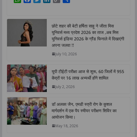
h
a
w
i
o
h
a
c
i
n
p
a
t
e
t
k
y
r
छोटे शहर की बेटी हर्षिता साहू ने जीता मिस
s
b
t
e
L
e
यूनिवर्स मध्य प्रदेश 2026 का ताज ,अब मिस
A
o
e
d
i
यूनिवर्स इंडिया 2026 के ग्रैंड फिनाले में दिखाएंगी
p
o
r
I
n
अपना जलवा !!
p
k
n
k
July 10, 2026
यूपी टीईटी परीक्षा आज से शुरू, 60 जिलों में 955
केंद्रों पर 16 लाख अभ्यर्थी होंगे शामिल
July 2, 2026
डॉ अलका जैन, एमडी स्त्री रोग के कुशल
मार्गदर्शन में एक पैप स्मीयर परीक्षण शिविर का
आयोजन किया।
May 18, 2026