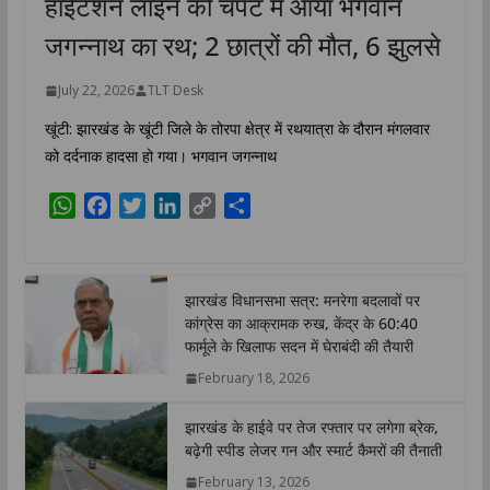
हाईटेंशन लाइन की चपेट में आया भगवान
जगन्नाथ का रथ; 2 छात्रों की मौत, 6 झुलसे
July 22, 2026
TLT Desk
खूंटी: झारखंड के खूंटी जिले के तोरपा क्षेत्र में रथयात्रा के दौरान मंगलवार
को दर्दनाक हादसा हो गया। भगवान जगन्नाथ
W
F
T
L
C
S
h
a
w
i
o
h
a
c
i
n
p
a
t
e
t
k
y
r
झारखंड विधानसभा सत्र: मनरेगा बदलावों पर
s
b
t
e
L
e
कांग्रेस का आक्रामक रुख, केंद्र के 60:40
A
o
e
d
i
फार्मूले के खिलाफ सदन में घेराबंदी की तैयारी
p
o
r
I
n
February 18, 2026
p
k
n
k
झारखंड के हाईवे पर तेज रफ्तार पर लगेगा ब्रेक,
बढ़ेगी स्पीड लेजर गन और स्मार्ट कैमरों की तैनाती
February 13, 2026