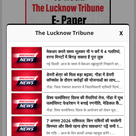
X
The Lucknow Tribune
मेकअप करते समय भूलकर भी न करें ये 4 गलतियां,
वरना मिनटों में बिगड़ सकता है पूरा लुक
नई दिल्ली: आज के समय में मेकअप खूबसूरती निखारने का
अहम हिस्सा बन चुका है। शादी, पार्टी, ऑफिस या किसी
राशिफल
डेयरी क्षेत्र को मिला बड़ा बढ़ावा, गोंडा में डेयरी
The post मेकअप करते समय भूलकर भी न करें ये 4
कॉन्क्लेव के दौरान करोड़ों की योजनाओं का लाभ,
गलतियां, वरना मिनटों में बिगड़ सकता है पूरा लुक
पशुपालकों को बांटे गए स्वीकृति पत्र और डेमो चेक
गोंडा: जिला पंचायत सभागार में जिलाधिकारी श्रीमती प्रियंका
appeared first on The Lucknow Tribune. ...
निरंजन की अध्यक्षता में दुग्ध विभाग द्वारा जनपद स्तरीय डेयरी
विश्व फार्मासिस्ट दिवस की तैयारियां तेज, गोंडा में यूथ
कॉन्क्लेव का The post डेयरी क्षेत्र को मिला बड़ा बढ़ावा,
फार्मासिस्ट फेडरेशन ने बनाई रणनीति, मेडिकल कैंप
गोंडा में डेयरी कॉन्क्लेव के दौरान करोड़ों की योजनाओं का
समेत कई कार्यक्रम होंगे आयोजित
गोंडा: विश्व फार्मासिस्ट दिवस के आयोजन को लेकर यूथ
लाभ, पशुपालकों को...
फार्मासिस्ट फेडरेशन की महत्वपूर्ण बैठक बुधवार को सिंचाई
7 अगस्त 2026 राशिफल: किन राशियों की चमकेगी
विभाग स्थित चौधरी The post विश्व फार्मासिस्ट दिवस की
किस्मत और किसे रहना होगा सावधान? पढ़ें सभी 12
तैयारियां तेज, गोंडा में यूथ फार्मासिस्ट फेडरेशन ने बनाई
राशियों का हाल
मेष राशि :- आज के दिन काफी अच्छा महसूस करेंगे।
रणनीति, मेडिकल कैंप समेत कई कार्य...