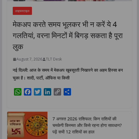
लाइफस्टाइल
मेकअप करते समय भूलकर भी न करें ये 4
गलतियां, वरना मिनटों में बिगड़ सकता है पूरा
लुक
August 7, 2026
TLT Desk
नई दिल्ली: आज के समय में मेकअप खूबसूरती निखारने का अहम हिस्सा बन
चुका है। शादी, पार्टी, ऑफिस या किसी
W
F
T
L
C
S
h
a
w
i
o
h
a
c
i
n
p
a
t
e
t
k
y
r
7 अगस्त 2026 राशिफल: किन राशियों की
s
b
t
e
L
e
चमकेगी किस्मत और किसे रहना होगा सावधान?
A
o
e
d
i
पढ़ें सभी 12 राशियों का हाल
p
o
r
I
n