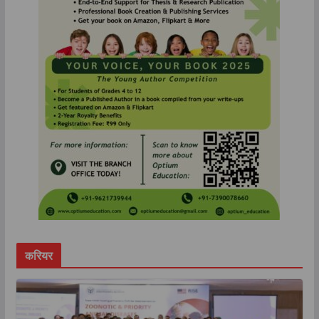
करियर