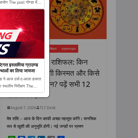
आयोग The post गोण्डा में
निधियों से लिए सुझाव,
rst ...
FEATURED NEWS
धर्म
राशिफल
लाइफस्टाइल
7 अगस्त 2026 राशिफल: किन
िगत इस्लामिया ग्राउण्ड
वस्थाओं का लिया जायजा
राशियों की चमकेगी किस्मत और किसे
ंह ने आज उर्स-ए-आला हजरत
रहना होगा सावधान? पढ़ें सभी 12
का स्थलीय निरीक्षण The
राशियों का हाल
्टिगत इस्लामिया ग्राउण्ड का
ा...
August 7, 2026
TLT Desk
मेष राशि :- आज के दिन काफी अच्छा महसूस करेंगे। मानसिक
रूप से खुशी की अनुभूति होगी। नई जगहों पर भ्रमण