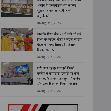
गोण्डा में पिछड़ा वर्ग आरक्षण पर मंथन,
s
b
t
e
L
e
आयोग ने जनप्रतिनिधियों से लिए
सुझाव, शासन को भेजी जाएंगी
A
o
e
d
i
अनुशंसाएं
p
o
r
I
n
p
k
n
k
August 6, 2026
भारतीय शिक्षा बोर्ड 21वीं सदी की नई
शिक्षा का मॉडल, गोंडा में मंडल स्तरीय
बैठक में समग्र शिक्षा और कौशल
विकास पर मंथन
August 6, 2026
श्री लाल बहादुर शास्त्री डिग्री
कॉलेज में नवप्रवेशी छात्रों का भव्य
स्वागत, ‘दीक्षारंभ’ कार्यक्रम में करियर
और उच्च शिक्षा का मिला मार्गदर्शन
August 6, 2026