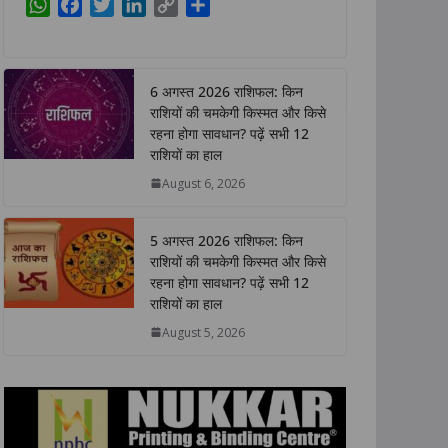
W
F
T
L
C
S
h
a
w
i
o
h
a
c
i
n
p
a
t
e
t
k
y
r
6 अगस्त 2026 राशिफल: किन
s
b
t
e
L
e
राशियों की चमकेगी किस्मत और किसे
A
o
e
d
i
रहना होगा सावधान? पढ़ें सभी 12
p
o
r
I
n
राशियों का हाल
p
k
n
k
August 6, 2026
5 अगस्त 2026 राशिफल: किन
राशियों की चमकेगी किस्मत और किसे
रहना होगा सावधान? पढ़ें सभी 12
राशियों का हाल
August 5, 2026