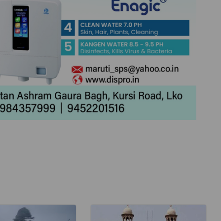
ेज एवं
TOP NEWS
उत्तर प्रदेश
लखनऊ
ंपन्न,
किरण फाउंडेशन के “एक पौधा माँ के
 ने
नाम” अभियान के तहत पौधारोपण
अहम सुझाव
एवं शिक्षण सामग्री वितरण सम्पन्न
July 31, 2026
TLT Desk