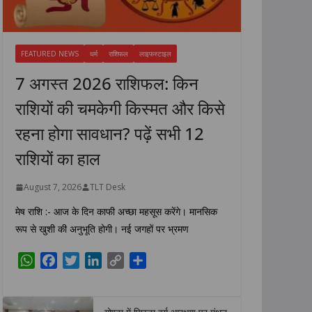
FEATURED NEWS
धर्म
राशिफल
लाइफस्टाइल
7 अगस्त 2026 राशिफल: किन
राशियों की चमकेगी किस्मत और किसे
रहना होगा सावधान? पढ़ें सभी 12
राशियों का हाल
August 7, 2026
TLT Desk
मेष राशि :- आज के दिन काफी अच्छा महसूस करेंगे। मानसिक
रूप से खुशी की अनुभूति होगी। नई जगहों पर भ्रमण
W
F
T
L
C
S
h
a
w
i
o
h
a
c
i
n
p
a
t
e
t
k
y
r