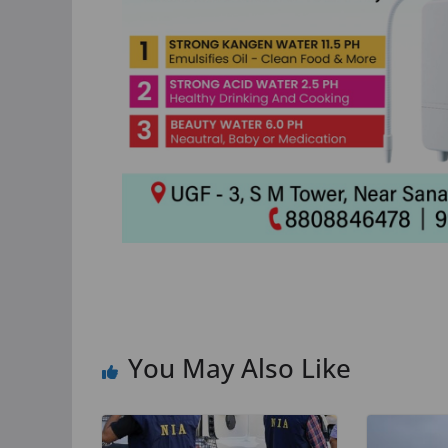
TOP NEWS
उत्तर प्रदेश
राज्य
लखनऊ
लखनऊ: यूपी फार्मेसी कॉल
फार्मा इंडस्ट्रीज वेलफेयर
एसोसिएशन की आम सभा स
PCI अध्यक्ष डॉ. मंतु पटेल
वर्चुअल संबोधन में दिए 
July 30, 2026
TLT Desk
You May Also Like