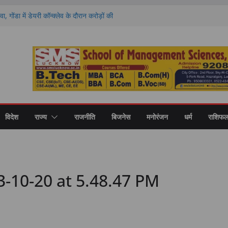
वा, गोंडा में डेयरी कॉन्क्लेव के दौरान करोड़ों की
को बांटे गए स्वीकृति पत्र और डेमो चेक
 राशियों की चमकेगी किस्मत और किसे रहना होगा
ों का हाल
ण पर मंथन, आयोग ने जनप्रतिनिधियों से लिए सुझाव,
ाएं
 की नई शिक्षा का मॉडल, गोंडा में मंडल स्तरीय बैठक में
ास पर मंथन
री कॉलेज में नवप्रवेशी छात्रों का भव्य स्वागत,
र और उच्च शिक्षा का मिला मार्गदर्शन
विदेश
राज्य
राजनीति
बिजनेस
मनोरंजन
धर्म
राशिफ
-10-20 at 5.48.47 PM