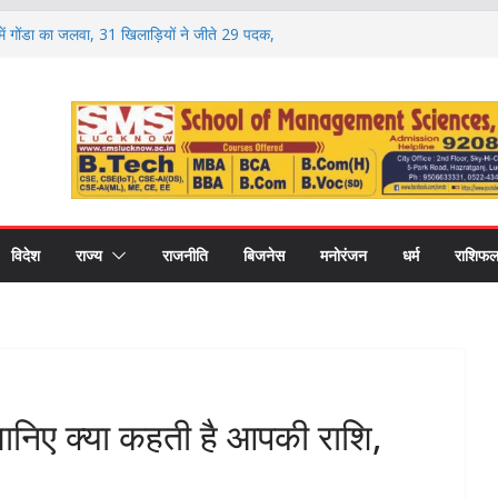
वा, गोंडा में डेयरी कॉन्क्लेव के दौरान करोड़ों की
को बांटे गए स्वीकृति पत्र और डेमो चेक
ा में गोंडा का जलवा, 31 खिलाड़ियों ने जीते 29 पदक,
िक्षकों का भी हुआ सम्मान
ण पर मंथन, आयोग ने जनप्रतिनिधियों से लिए सुझाव,
ाएं
 की नई शिक्षा का मॉडल, गोंडा में मंडल स्तरीय बैठक में
ास पर मंथन
री कॉलेज में नवप्रवेशी छात्रों का भव्य स्वागत,
र और उच्च शिक्षा का मिला मार्गदर्शन
विदेश
राज्य
राजनीति
बिजनेस
मनोरंजन
धर्म
राशिफ
निए क्या कहती है आपकी राशि,