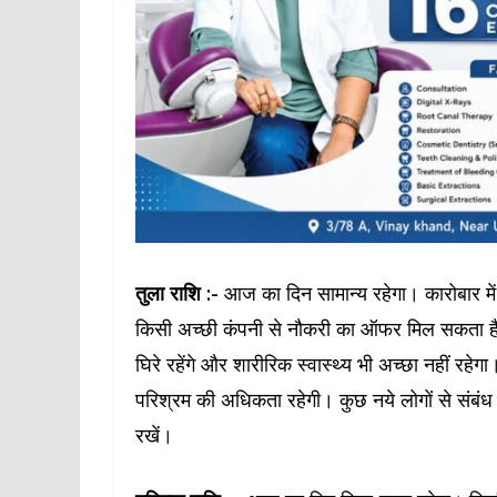
TOP NEWS
उत्तर प्रदेश
राज्य
लखनऊ
लखनऊ: यूपी फार्मेसी कॉल
फार्मा इंडस्ट्रीज वेलफेयर
एसोसिएशन की आम सभा स
तुला राशि :-
आज का दिन सामान्य रहेगा। कारोबार में 
PCI अध्यक्ष डॉ. मंतु पटेल
किसी अच्छी कंपनी से नौकरी का ऑफर मिल सकता है। प
वर्चुअल संबोधन में दिए 
घिरे रहेंगे और शारीरिक स्वास्थ्य भी अच्छा नहीं रहेगा।
July 30, 2026
TLT Desk
परिश्रम की अधिकता रहेगी। कुछ नये लोगों से संबंध ब
रखें।