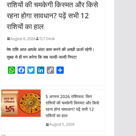
राशियों की चमकेगी किस्मत और किसे
रहना होगा सावधान? पढ़ें सभी 12
राशियों का हाल
August 6, 2026
TLT Desk
मेष राशि आज आपके अंदर काम करने की अच्छी ऊर्जा रहेगी।
सुबह से ही मन करेगा कि सब जल्दी-जल्दी निपटा
W
F
T
L
C
S
h
a
w
i
o
h
a
c
i
n
p
a
t
e
t
k
y
r
5 अगस्त 2026 राशिफल: किन
s
b
t
e
L
e
राशियों की चमकेगी किस्मत और किसे
A
o
e
d
i
रहना होगा सावधान? पढ़ें सभी 12
p
o
r
I
n
राशियों का हाल
p
k
n
k
August 5, 2026