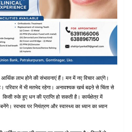
TOP NEWS
उत्तर प्रदेश
लखनऊ
ेज एवं
किरण फाउंडेशन के “एक पौधा माँ के
नाम” अभियान के तहत पौधारोपण
ंपन्न,
आर्थिक लाभ होने की संभावनाएं हैं। मन में नए विचार आएंगे।
एवं शिक्षण सामग्री वितरण सम्पन्न
 ने
रिवार में भी मतभेद रहेगा। अनावश्यक खर्च बढऩे से चिंता से
अहम सुझाव
July 31, 2026
TLT Desk
 किसी रुके हुए धन की प्राप्ति हो सकती है। कार्यक्षेत्र में
नेंगे। स्वभाव पर नियंत्रण और स्वास्थ्य का ध्यान का ध्यान