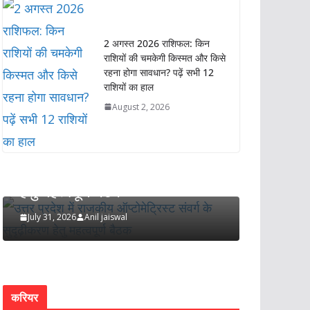
2 अगस्त 2026 राशिफल: किन
राशियों की चमकेगी किस्मत और किसे
रहना होगा सावधान? पढ़ें सभी 12
राशियों का हाल
August 2, 2026
उत्तर प्रदेश
राज्य
लखनऊ
राजनीति
राज्य
उत्तर प्रदेश में राजकीय
युवा खिला
ऑप्टोमेट्रिस्ट संवर्ग के सुदृढ़ीकरण
विकसित 
हेतु महत्वपूर्ण बैठक
: उप मुख्
मौर्य जी
July 31, 2026
Anil jaiswal
July 31, 202
करियर