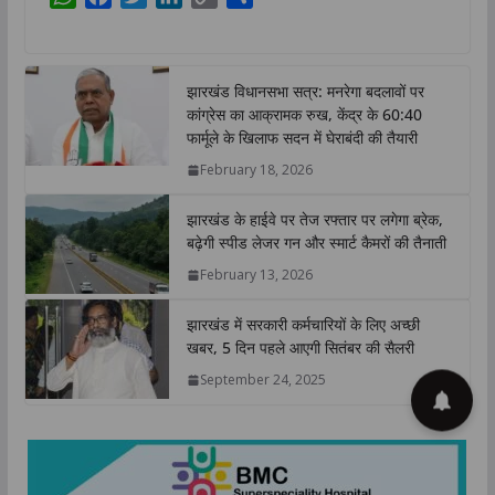
h
a
w
i
o
h
a
c
i
n
p
a
t
e
t
k
y
r
झारखंड विधानसभा सत्र: मनरेगा बदलावों पर
s
b
t
e
L
e
कांग्रेस का आक्रामक रुख, केंद्र के 60:40
A
o
e
d
i
फार्मूले के खिलाफ सदन में घेराबंदी की तैयारी
p
o
r
I
n
February 18, 2026
p
k
n
k
झारखंड के हाईवे पर तेज रफ्तार पर लगेगा ब्रेक,
बढ़ेगी स्पीड लेजर गन और स्मार्ट कैमरों की तैनाती
February 13, 2026
झारखंड में सरकारी कर्मचारियों के लिए अच्छी
खबर, 5 दिन पहले आएगी सितंबर की सैलरी
September 24, 2025