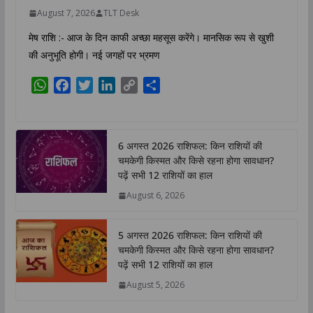
August 7, 2026
TLT Desk
मेष राशि :- आज के दिन काफी अच्छा महसूस करेंगे। मानसिक रूप से खुशी
की अनुभूति होगी। नई जगहों पर भ्रमण
W
F
T
L
C
S
h
a
w
i
o
h
a
c
i
n
p
a
t
e
t
k
y
r
6 अगस्त 2026 राशिफल: किन राशियों की
s
b
t
e
L
e
चमकेगी किस्मत और किसे रहना होगा सावधान?
A
o
e
d
i
पढ़ें सभी 12 राशियों का हाल
p
o
r
I
n
August 6, 2026
p
k
n
k
5 अगस्त 2026 राशिफल: किन राशियों की
चमकेगी किस्मत और किसे रहना होगा सावधान?
पढ़ें सभी 12 राशियों का हाल
August 5, 2026