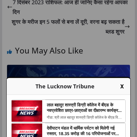
7 दिसंबर 2023 राशिफल: आज ही जानिए कैसा रहेगा आपका
दिन
शुगर के मरीज इन 5 फलों से बना लें दूरी, वरना बढ़ सकता है
ब्लड शुगर
You May Also Like
X
The Lucknow Tribune
लाल बहादुर शास्त्री डिग्री कॉलेज में बीएड के
नवप्रवेशित छात्र-छात्राओं का दीक्षारम्भ कार्यक्रम,
भावी शिक्षकों को दिलाई जिम्मेदारी का अहसास
गोंडा: श्री लाल बहादुर शास्त्री डिग्री कॉलेज के बीएड विभाग
में 7 अगस्त 2026 को सत्र 2026-28 के नवप्रवेशित
देवीपाटन मंडल में धार्मिक पर्यटन को मिलेगी नई
छात्राध्यापक The post लाल बहादुर शास्त्री डिग्री कॉलेज
रफ्तार, 18.35 करोड़ की 16 परियोजनाओं पर
में बीएड के नवप्रवेशित छात्र-छात्राओं का दीक्षारम्भ