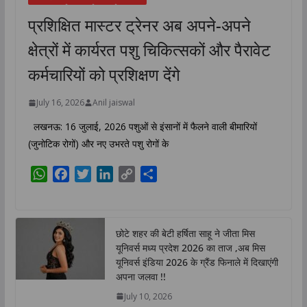
प्रशिक्षित मास्टर ट्रेनर अब अपने-अपने
क्षेत्रों में कार्यरत पशु चिकित्सकों और पैरावेट
कर्मचारियों को प्रशिक्षण देंगे
July 16, 2026
Anil jaiswal
लखनऊ: 16 जुलाई, 2026 पशुओं से इंसानों में फैलने वाली बीमारियों
(जुनोटिक रोगों) और नए उभरते पशु रोगों के
W
F
T
L
C
S
h
a
w
i
o
h
a
c
i
n
p
a
t
e
t
k
y
r
छोटे शहर की बेटी हर्षिता साहू ने जीता मिस
s
b
t
e
L
e
यूनिवर्स मध्य प्रदेश 2026 का ताज ,अब मिस
A
o
e
d
i
यूनिवर्स इंडिया 2026 के ग्रैंड फिनाले में दिखाएंगी
p
o
r
I
n
अपना जलवा !!
p
k
n
k
July 10, 2026