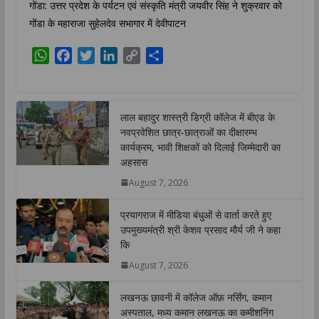
गोंडा: उत्तर प्रदेश के पर्यटन एवं संस्कृति मंत्री जयवीर सिंह ने शुक्रवार को
गोंडा के महाराजा सुहेलदेव सभागार में देवीपाटन
W
F
T
L
C
S
h
a
w
i
o
h
a
c
i
n
p
a
t
e
t
k
y
r
लाल बहादुर शास्त्री डिग्री कॉलेज में बीएड के
s
b
t
e
L
e
नवप्रवेशित छात्र-छात्राओं का दीक्षारम्भ
A
o
e
d
i
कार्यक्रम, भावी शिक्षकों को दिलाई जिम्मेदारी का
p
o
r
I
n
अहसास
p
k
n
k
August 7, 2026
प्रयागराज में मीडिया बंधुओं से वार्ता करते हुए
उपमुख्यमंत्री श्री केशव प्रसाद मौर्य जी ने कहा
कि
August 7, 2026
लखनऊ छावनी में कॉलेज ऑफ़ नर्सिंग, कमान
अस्पताल, मध्य कमान लखनऊ का कमीशनिंग