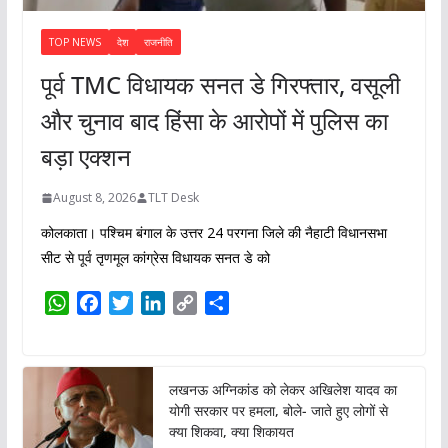
TOP NEWS
देश
राजनीति
पूर्व TMC विधायक सनत डे गिरफ्तार, वसूली
और चुनाव बाद हिंसा के आरोपों में पुलिस का
बड़ा एक्शन
August 8, 2026
TLT Desk
कोलकाता। पश्चिम बंगाल के उत्तर 24 परगना जिले की नैहाटी विधानसभा
सीट से पूर्व तृणमूल कांग्रेस विधायक सनत डे को
W
F
T
L
C
S
h
a
w
i
o
h
a
c
i
n
p
a
t
e
t
k
y
r
लखनऊ अग्निकांड को लेकर अखिलेश यादव का
s
b
t
e
L
e
योगी सरकार पर हमला, बोले- जाते हुए लोगों से
A
o
e
d
i
क्या शिकवा, क्या शिकायत
p
o
r
I
n