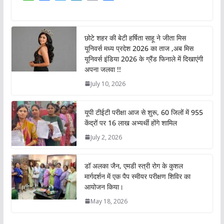
h
a
w
i
o
h
a
c
i
n
p
a
t
e
t
k
y
r
छोटे शहर की बेटी हर्षिता साहू ने जीता मिस
s
b
t
e
L
e
यूनिवर्स मध्य प्रदेश 2026 का ताज ,अब मिस
A
o
e
d
i
यूनिवर्स इंडिया 2026 के ग्रैंड फिनाले में दिखाएंगी
p
o
r
I
n
अपना जलवा !!
p
k
n
k
July 10, 2026
यूपी टीईटी परीक्षा आज से शुरू, 60 जिलों में 955
केंद्रों पर 16 लाख अभ्यर्थी होंगे शामिल
July 2, 2026
डॉ अलका जैन, एमडी स्त्री रोग के कुशल
मार्गदर्शन में एक पैप स्मीयर परीक्षण शिविर का
आयोजन किया।
May 18, 2026