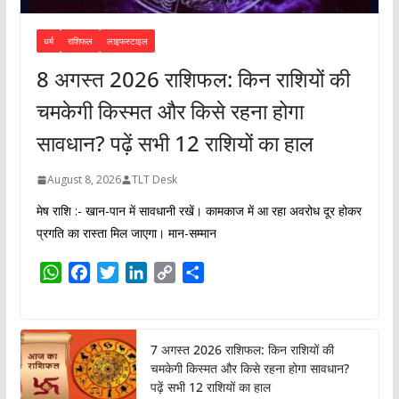
धर्म
राशिफल
लाइफस्टाइल
8 अगस्त 2026 राशिफल: किन राशियों की
चमकेगी किस्मत और किसे रहना होगा
सावधान? पढ़ें सभी 12 राशियों का हाल
August 8, 2026
TLT Desk
मेष राशि :- खान-पान में सावधानी रखें। कामकाज में आ रहा अवरोध दूर होकर
प्रगति का रास्ता मिल जाएगा। मान-सम्मान
W
F
T
L
C
S
h
a
w
i
o
h
a
c
i
n
p
a
t
e
t
k
y
r
7 अगस्त 2026 राशिफल: किन राशियों की
s
b
t
e
L
e
चमकेगी किस्मत और किसे रहना होगा सावधान?
A
o
e
d
i
पढ़ें सभी 12 राशियों का हाल