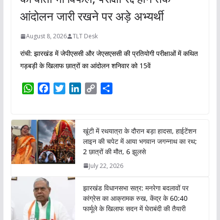
आंदोलन जारी रखने पर अड़े अभ्यर्थी
August 8, 2026
TLT Desk
रांची: झारखंड में जेपीएससी और जेएसएससी की प्रतियोगी परीक्षाओं में कथित
गड़बड़ी के खिलाफ छात्रों का आंदोलन शनिवार को 15वें
W
F
T
L
C
S
h
a
w
i
o
h
a
c
i
n
p
a
t
e
t
k
y
r
खूंटी में रथयात्रा के दौरान बड़ा हादसा, हाईटेंशन
s
b
t
e
L
e
लाइन की चपेट में आया भगवान जगन्नाथ का रथ;
A
o
e
d
i
2 छात्रों की मौत, 6 झुलसे
p
o
r
I
n
July 22, 2026
p
k
n
k
झारखंड विधानसभा सत्र: मनरेगा बदलावों पर
कांग्रेस का आक्रामक रुख, केंद्र के 60:40
फार्मूले के खिलाफ सदन में घेराबंदी की तैयारी