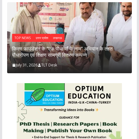
TOP NEWS
उत्तर प्रदेश
लखनऊ
न
उ
किरण फाउंडेशन के “एक पौधा माँ के नाम” अभियान के तहत
म
पौधारोपण एवं शिक्षण सामग्री वितरण सम्पन्न
July 31, 2026
TLT Desk