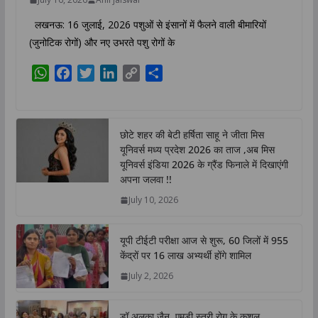
लखनऊ: 16 जुलाई, 2026 पशुओं से इंसानों में फैलने वाली बीमारियों
(जुनोटिक रोगों) और नए उभरते पशु रोगों के
W
F
T
L
C
S
h
a
w
i
o
h
a
c
i
n
p
a
t
e
t
k
y
r
छोटे शहर की बेटी हर्षिता साहू ने जीता मिस
s
b
t
e
L
e
यूनिवर्स मध्य प्रदेश 2026 का ताज ,अब मिस
A
o
e
d
i
यूनिवर्स इंडिया 2026 के ग्रैंड फिनाले में दिखाएंगी
p
o
r
I
n
अपना जलवा !!
p
k
n
k
July 10, 2026
यूपी टीईटी परीक्षा आज से शुरू, 60 जिलों में 955
केंद्रों पर 16 लाख अभ्यर्थी होंगे शामिल
July 2, 2026
डॉ अलका जैन, एमडी स्त्री रोग के कुशल