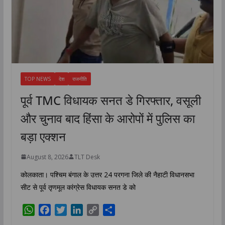
TOP NEWS
देश
राजनीति
पूर्व TMC विधायक सनत डे गिरफ्तार, वसूली
और चुनाव बाद हिंसा के आरोपों में पुलिस का
बड़ा एक्शन
August 8, 2026
TLT Desk
कोलकाता। पश्चिम बंगाल के उत्तर 24 परगना जिले की नैहाटी विधानसभा
सीट से पूर्व तृणमूल कांग्रेस विधायक सनत डे को
W
F
T
L
C
S
h
a
w
i
o
h