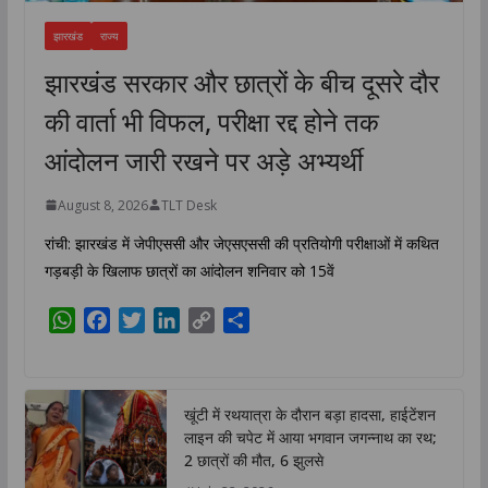
झारखंड
राज्य
झारखंड सरकार और छात्रों के बीच दूसरे दौर
की वार्ता भी विफल, परीक्षा रद्द होने तक
आंदोलन जारी रखने पर अड़े अभ्यर्थी
August 8, 2026
TLT Desk
रांची: झारखंड में जेपीएससी और जेएसएससी की प्रतियोगी परीक्षाओं में कथित
गड़बड़ी के खिलाफ छात्रों का आंदोलन शनिवार को 15वें
W
F
T
L
C
S
h
a
w
i
o
h
a
c
i
n
p
a
t
e
t
k
y
r
खूंटी में रथयात्रा के दौरान बड़ा हादसा, हाईटेंशन
s
b
t
e
L
e
लाइन की चपेट में आया भगवान जगन्नाथ का रथ;
A
o
e
d
i
2 छात्रों की मौत, 6 झुलसे
p
o
r
I
n