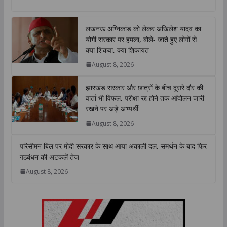
a
c
i
n
p
a
t
e
t
k
y
r
लखनऊ अग्निकांड को लेकर अखिलेश यादव का
s
b
t
e
L
e
योगी सरकार पर हमला, बोले- जाते हुए लोगों से
A
o
e
d
i
क्या शिकवा, क्या शिकायत
p
o
r
I
n
August 8, 2026
p
k
n
k
झारखंड सरकार और छात्रों के बीच दूसरे दौर की
वार्ता भी विफल, परीक्षा रद्द होने तक आंदोलन जारी
रखने पर अड़े अभ्यर्थी
August 8, 2026
परिसीमन बिल पर मोदी सरकार के साथ आया अकाली दल, समर्थन के बाद फिर
गठबंधन की अटकलें तेज
August 8, 2026