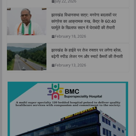
July 22, 2026
p
k
n
k
झारखंड विधानसभा सत्र: मनरेगा बदलावों पर
कांग्रेस का आक्रामक रुख, केंद्र के 60:40
फार्मूले के खिलाफ सदन में घेराबंदी की तैयारी
February 18, 2026
झारखंड के हाईवे पर तेज रफ्तार पर लगेगा ब्रेक,
बढ़ेगी स्पीड लेजर गन और स्मार्ट कैमरों की तैनाती
February 13, 2026