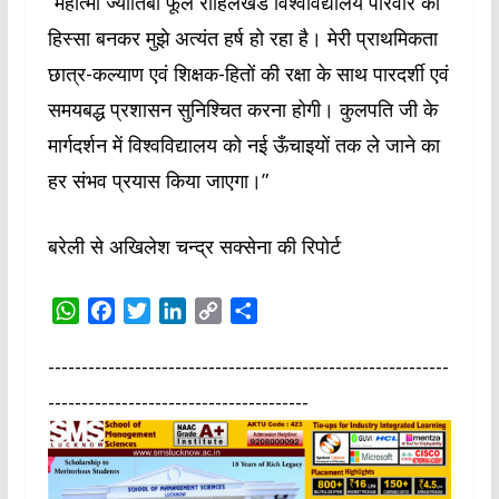
“महात्मा ज्योतिबा फूले रोहिलखंड विश्वविद्यालय परिवार का
हिस्सा बनकर मुझे अत्यंत हर्ष हो रहा है। मेरी प्राथमिकता
छात्र-कल्याण एवं शिक्षक-हितों की रक्षा के साथ पारदर्शी एवं
समयबद्ध प्रशासन सुनिश्चित करना होगी। कुलपति जी के
मार्गदर्शन में विश्वविद्यालय को नई ऊँचाइयों तक ले जाने का
हर संभव प्रयास किया जाएगा।”
बरेली से अखिलेश चन्द्र सक्सेना की रिपोर्ट
W
F
T
L
C
S
h
a
w
i
o
h
a
c
i
n
p
a
------------------------------------------------------------
t
e
t
k
y
r
---------------------------------------
s
b
t
e
L
e
A
o
e
d
i
p
o
r
I
n
p
k
n
k