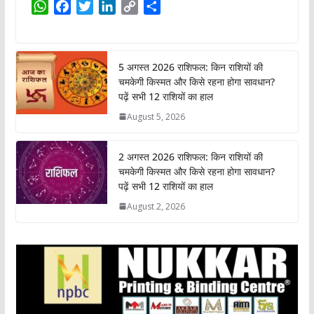
W
F
T
L
C
S
h
a
w
i
o
h
a
c
i
n
p
a
t
e
t
k
y
r
5 अगस्त 2026 राशिफल: किन राशियों की
s
b
t
e
L
e
चमकेगी किस्मत और किसे रहना होगा सावधान?
A
o
e
d
i
पढ़ें सभी 12 राशियों का हाल
p
o
r
I
n
August 5, 2026
p
k
n
k
2 अगस्त 2026 राशिफल: किन राशियों की
चमकेगी किस्मत और किसे रहना होगा सावधान?
पढ़ें सभी 12 राशियों का हाल
August 2, 2026