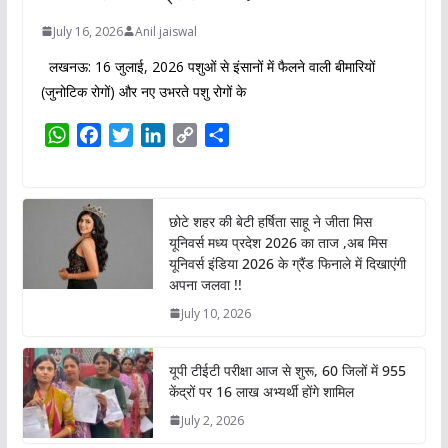
July 16, 2026
Anil jaiswal
लखनऊ: 16 जुलाई, 2026 पशुओं से इंसानों में फैलने वाली बीमारियों
(जुनोटिक रोगों) और नए उभरते पशु रोगों के
W
F
T
L
C
S
h
a
w
i
o
h
a
c
i
n
p
a
t
e
t
k
y
r
छोटे शहर की बेटी हर्षिता साहू ने जीता मिस
s
b
t
e
L
e
यूनिवर्स मध्य प्रदेश 2026 का ताज ,अब मिस
A
o
e
d
i
यूनिवर्स इंडिया 2026 के ग्रैंड फिनाले में दिखाएंगी
p
o
r
I
n
अपना जलवा !!
p
k
n
k
July 10, 2026
यूपी टीईटी परीक्षा आज से शुरू, 60 जिलों में 955
केंद्रों पर 16 लाख अभ्यर्थी होंगे शामिल
July 2, 2026