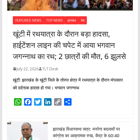
FEATURED NEWS
TOP NEWS
झारखंड
देश
खूंटी में रथयात्रा के दौरान बड़ा हादसा,
हाईटेंशन लाइन की चपेट में आया भगवान
जगन्नाथ का रथ; 2 छात्रों की मौत, 6 झुलसे
July 22, 2026
TLT Desk
खूंटी: झारखंड के खूंटी जिले के तोरपा क्षेत्र में रथयात्रा के दौरान मंगलवार
को दर्दनाक हादसा हो गया। भगवान जगन्नाथ
W
F
T
L
C
S
h
a
w
i
o
h
a
c
i
n
p
a
t
e
t
k
y
r
झारखंड विधानसभा सत्र: मनरेगा बदलावों पर
s
b
t
e
L
e
कांग्रेस का आक्रामक रुख, केंद्र के 60:40
A
o
e
d
i