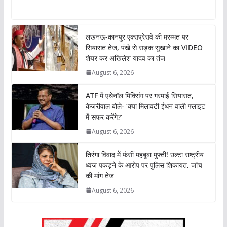
h
a
w
i
o
h
a
c
i
n
p
a
t
e
t
k
y
r
लखनऊ-कानपुर एक्सप्रेसवे की मरम्मत पर
s
b
t
e
L
e
सियासत तेज, पंखे से सड़क सुखाने का VIDEO
A
o
e
d
i
शेयर कर अखिलेश यादव का तंज
p
o
r
I
n
August 6, 2026
p
k
n
k
ATF में एथेनॉल मिक्सिंग पर गरमाई सियासत,
केजरीवाल बोले- ‘क्या मिलावटी ईंधन वाली फ्लाइट
में सफर करेंगे?’
August 6, 2026
तिरंगा विवाद में फंसीं महबूबा मुफ्ती! उल्टा राष्ट्रीय
ध्वज पकड़ने के आरोप पर पुलिस शिकायत, जांच
की मांग तेज
August 6, 2026