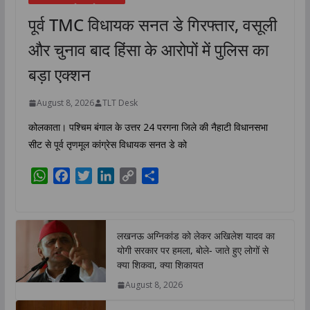
पूर्व TMC विधायक सनत डे गिरफ्तार, वसूली
और चुनाव बाद हिंसा के आरोपों में पुलिस का
बड़ा एक्शन
August 8, 2026
TLT Desk
कोलकाता। पश्चिम बंगाल के उत्तर 24 परगना जिले की नैहाटी विधानसभा
सीट से पूर्व तृणमूल कांग्रेस विधायक सनत डे को
W
F
T
L
C
S
h
a
w
i
o
h
a
c
i
n
p
a
t
e
t
k
y
r
लखनऊ अग्निकांड को लेकर अखिलेश यादव का
s
b
t
e
L
e
योगी सरकार पर हमला, बोले- जाते हुए लोगों से
A
o
e
d
i
क्या शिकवा, क्या शिकायत
p
o
r
I
n
August 8, 2026
p
k
n
k