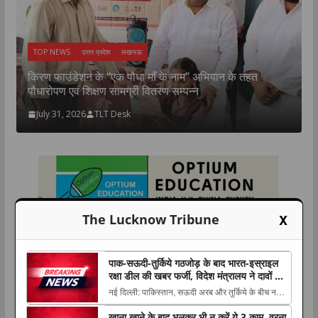
TOP NEWS
उत्तर प्रदेश
लखनऊ
न
उ
किरण फाउंडेशन के “एक पौधा माँ के नाम” अभियान के तहत
म
पौधारोपण एवं शिक्षण सामग्री वितरण सम्पन्न
July 31, 2026
TLT Desk
X
The Lucknow Tribune
पाक-सऊदी-तुर्किये गठजोड़ के बाद भारत-इस्राइल
रक्षा डील की खबर फर्जी, विदेश मंत्रालय ने दावों को
बताया ‘फेक न्यूज’
नई दिल्ली: पाकिस्तान, सऊदी अरब और तुर्किये के बीच नए
सुरक्षा ढांचे की खबरों के बीच भारत और इस्राइल के The
खाना खाने के बाद भूलकर भी न करें ये 3 काम, वरना