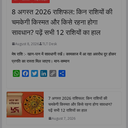
8 अगस्त 2026 राशिफल: किन राशियों की
चमकेगी किस्मत और किसे रहना होगा
सावधान? पढ़ें सभी 12 राशियों का हाल
August 8, 2026
TLT Desk
मेष राशि :- खान-पान में सावधानी रखें। कामकाज में आ रहा अवरोध दूर होकर
प्रगति का रास्ता मिल जाएगा। मान-सम्मान
W
F
T
L
C
S
h
a
w
i
o
h
a
c
i
n
p
a
t
e
t
k
y
r
7 अगस्त 2026 राशिफल: किन राशियों की
s
b
t
e
L
e
चमकेगी किस्मत और किसे रहना होगा सावधान?
A
o
e
d
i
पढ़ें सभी 12 राशियों का हाल
p
o
r
I
n
August 7, 2026
p
k
n
k