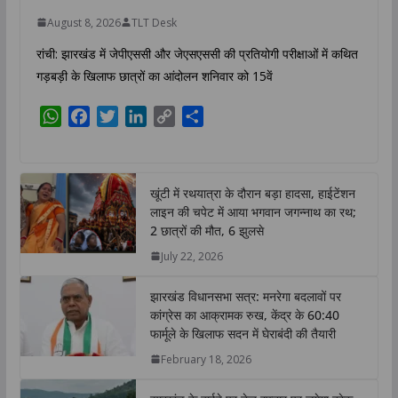
August 8, 2026
TLT Desk
रांची: झारखंड में जेपीएससी और जेएसएससी की प्रतियोगी परीक्षाओं में कथित
गड़बड़ी के खिलाफ छात्रों का आंदोलन शनिवार को 15वें
W
F
T
L
C
S
h
a
w
i
o
h
a
c
i
n
p
a
t
e
t
k
y
r
खूंटी में रथयात्रा के दौरान बड़ा हादसा, हाईटेंशन
s
b
t
e
L
e
लाइन की चपेट में आया भगवान जगन्नाथ का रथ;
A
o
e
d
i
2 छात्रों की मौत, 6 झुलसे
p
o
r
I
n
July 22, 2026
p
k
n
k
झारखंड विधानसभा सत्र: मनरेगा बदलावों पर
कांग्रेस का आक्रामक रुख, केंद्र के 60:40
फार्मूले के खिलाफ सदन में घेराबंदी की तैयारी
February 18, 2026