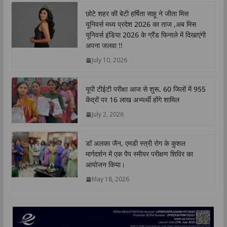
t
e
t
k
y
r
छोटे शहर की बेटी हर्षिता साहू ने जीता मिस
s
b
t
e
L
e
यूनिवर्स मध्य प्रदेश 2026 का ताज ,अब मिस
A
o
e
d
i
यूनिवर्स इंडिया 2026 के ग्रैंड फिनाले में दिखाएंगी
p
o
r
I
n
अपना जलवा !!
p
k
n
k
July 10, 2026
यूपी टीईटी परीक्षा आज से शुरू, 60 जिलों में 955
केंद्रों पर 16 लाख अभ्यर्थी होंगे शामिल
July 2, 2026
डॉ अलका जैन, एमडी स्त्री रोग के कुशल
मार्गदर्शन में एक पैप स्मीयर परीक्षण शिविर का
आयोजन किया।
May 18, 2026