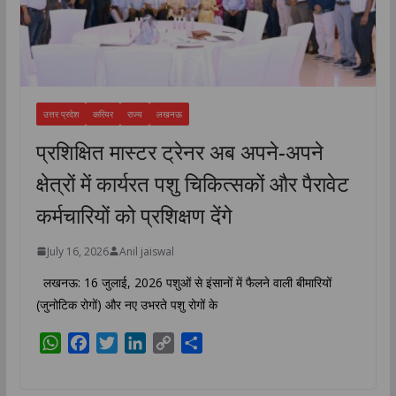
उत्तर प्रदेश
करियर
राज्य
लखनऊ
प्रशिक्षित मास्टर ट्रेनर अब अपने-अपने
क्षेत्रों में कार्यरत पशु चिकित्सकों और पैरावेट
कर्मचारियों को प्रशिक्षण देंगे
July 16, 2026
Anil jaiswal
लखनऊ: 16 जुलाई, 2026 पशुओं से इंसानों में फैलने वाली बीमारियों
(जुनोटिक रोगों) और नए उभरते पशु रोगों के
W
F
T
L
C
S
h
a
w
i
o
h
a
c
i
n
p
a