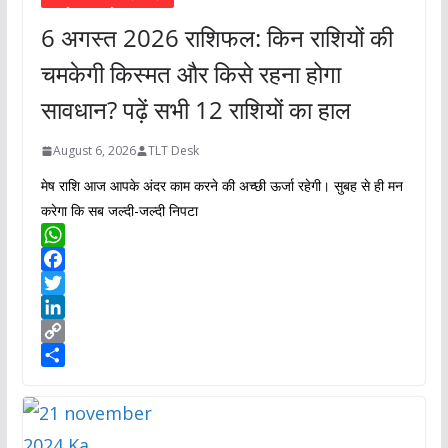
6 अगस्त 2026 राशिफल: किन राशियों की
चमकेगी किस्मत और किसे रहना होगा
सावधान? पढ़ें सभी 12 राशियों का हाल
August 6, 2026
TLT Desk
मेष राशि आज आपके अंदर काम करने की अच्छी ऊर्जा रहेगी। सुबह से ही मन
करेगा कि सब जल्दी-जल्दी निपटा
W
h
F
a
a
T
t
c
w
L
s
e
i
i
C
A
b
t
n
o
S
p
o
t
k
p
h
p
o
e
e
y
a