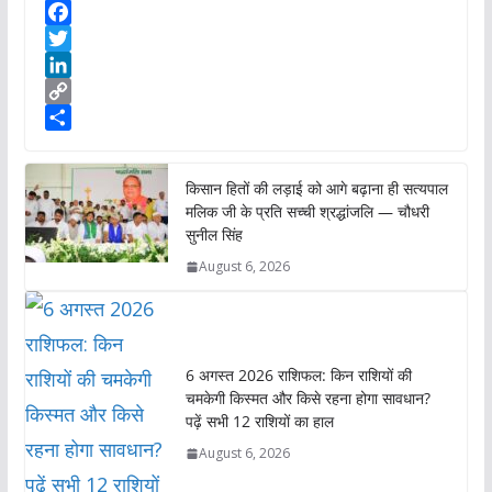
W
h
F
a
a
T
t
c
w
L
s
e
i
i
C
A
b
t
n
o
S
p
o
t
k
p
h
किसान हितों की लड़ाई को आगे बढ़ाना ही सत्यपाल
p
o
e
e
y
a
मलिक जी के प्रति सच्ची श्रद्धांजलि — चौधरी
k
r
d
L
r
सुनील सिंह
I
i
e
August 6, 2026
n
n
k
6 अगस्त 2026 राशिफल: किन राशियों की
चमकेगी किस्मत और किसे रहना होगा सावधान?
पढ़ें सभी 12 राशियों का हाल
August 6, 2026