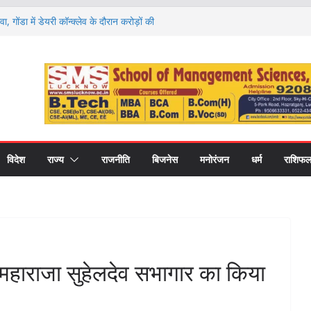
री कॉलेज में नवप्रवेशी छात्रों का भव्य स्वागत,
र और उच्च शिक्षा का मिला मार्गदर्शन
वा, गोंडा में डेयरी कॉन्क्लेव के दौरान करोड़ों की
को बांटे गए स्वीकृति पत्र और डेमो चेक
 राशियों की चमकेगी किस्मत और किसे रहना होगा
ों का हाल
ण पर मंथन, आयोग ने जनप्रतिनिधियों से लिए सुझाव,
ाएं
 की नई शिक्षा का मॉडल, गोंडा में मंडल स्तरीय बैठक में
ास पर मंथन
विदेश
राज्य
राजनीति
बिजनेस
मनोरंजन
धर्म
राशिफ
े महाराजा सुहेलदेव सभागार का किया