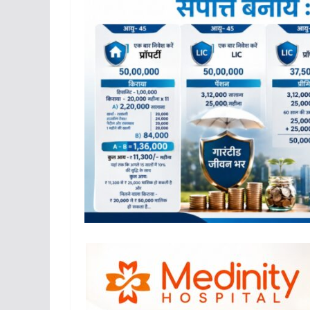
TOP NEWS
उत्तर प्रदेश
राज्य
लखन
लखनऊ: यूपी फार्मेसी 
फार्मा इंडस्ट्रीज वेलफ
एसोसिएशन की आम सभा
PCI अध्यक्ष डॉ. मंतु प
वर्चुअल संबोधन में दि
July 30, 2026
TLT Desk