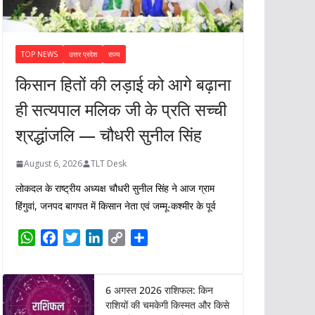
TOP NEWS
उत्तर प्रदेश
राज्य
किसान हितों की लड़ाई को आगे बढ़ाना
ही सत्यपाल मलिक जी के प्रति सच्ची
श्रद्धांजलि — चौधरी सुनील सिंह
August 6, 2026
TLT Desk
लोकदल के राष्ट्रीय अध्यक्ष चौधरी सुनील सिंह ने आज ग्राम
हिंगुवां, जनपद बागपत में किसान नेता एवं जम्मू-कश्मीर के पूर्व
W
F
T
L
C
S
h
a
w
i
o
h
a
c
i
n
p
a
t
e
t
k
y
r
6 अगस्त 2026 राशिफल: किन
s
b
t
e
L
e
राशियों की चमकेगी किस्मत और किसे