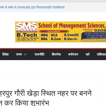
ं अंतरराष्ट्रीय संगोष्ठी, विकसित भारत-2047 के लिए
मिता पर हुआ मंथन
 के संबंध में एनएचएआई द्वारा रियायतग्राही परामर्शदाता
 कड़ी कार्रवाई
ो आगे बढ़ाना ही सत्यपाल मलिक जी के प्रति सच्ची
नील सिंह
 किन राशियों की चमकेगी किस्मत और किसे रहना होगा
ाशियों का हाल
हिलखंड विश्वविद्यालय, बरेली का २४वाँ दीक्षांत समारोह
विदेश
राज्य
राजनीति
बिजनेस
मनोरंजन
धर्म
राशिफ
रहरपुर गौरी खेड़ा स्थित नहर पर बनने
जन कर किया शुभारंभ