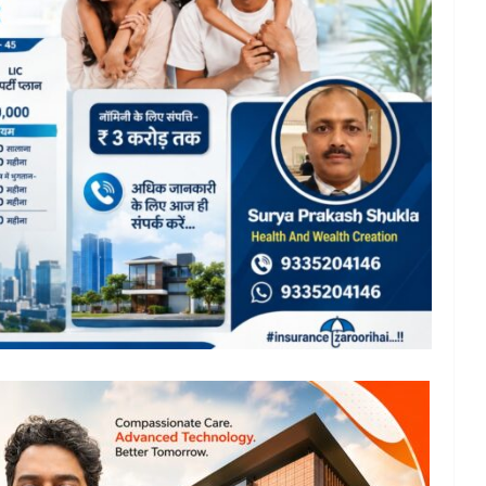
ऊ
कॉलेज एवं
TOP NEWS
उत्तर प्रदेश
लखनऊ
ेयर
किरण फाउंडेशन के “एक पौधा माँ
 संपन्न,
के नाम” अभियान के तहत
टेल ने
पौधारोपण एवं शिक्षण सामग्री
ए अहम सुझाव
वितरण सम्पन्न
July 31, 2026
TLT Desk