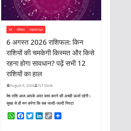
धर्म
राशिफल
लाइफस्टाइल
6 अगस्त 2026 राशिफल: किन
राशियों की चमकेगी किस्मत और किसे
रहना होगा सावधान? पढ़ें सभी 12
राशियों का हाल
August 6, 2026
TLT Desk
मेष राशि आज आपके अंदर काम करने की अच्छी ऊर्जा रहेगी।
सुबह से ही मन करेगा कि सब जल्दी-जल्दी निपटा
W
F
T
L
C
S
h
a
w
i
o
h
a
c
i
n
p
a