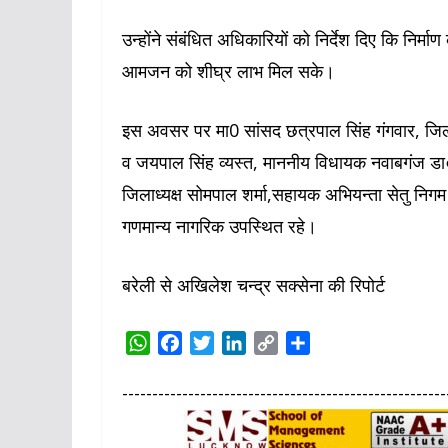
उन्होंने संबंधित अधिकारियों को निर्देश दिए कि निर्मा
आमजन को शीघ्र लाभ मिल सके।
इस अवसर पर मा0 सांसद छत्रपाल सिंह गंगवार, जिला
व जयपाल सिंह व्यस्त, माननीय विधायक नवाबगंज डा०
जिलाध्यक्ष सोमपाल शर्मा,सहायक अभियन्ता सेतु निगम 
गणमान्य नागरिक उपस्थित रहे।
बरेली से अखिलेश चन्द्र सक्सेना की रिपोर्ट
W
F
T
L
C
S
h
a
w
i
o
h
a
c
i
n
p
a
------------------------------------------------------
t
e
t
k
y
r
s
b
t
e
L
e