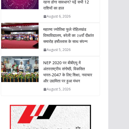
रहना होगा सावधान? पढ़ें सभी 12
A
o
e
d
i
राशियों का हाल
p
o
r
I
n
p
k
n
k
August 6, 2026
महात्मा ज्योतिबा फुले रोहिलखंड
विश्वविद्यालय, बरेली का २४वाँ दीक्षांत
समारोह हर्षोल्लास के साथ संपन्न
August 5, 2026
NEP 2020 पर बीबीएयू में
अंतरराष्ट्रीय संगोष्ठी, विकसित
भारत-2047 के लिए शिक्षा, नवाचार
और उद्यमिता पर हुआ मंथन
August 5, 2026