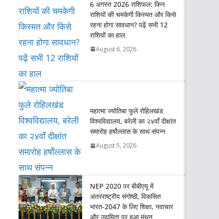
6 अगस्त 2026 राशिफल: किन
A
o
e
d
i
राशियों की चमकेगी किस्मत और किसे
p
o
r
I
n
रहना होगा सावधान? पढ़ें सभी 12
p
k
n
k
राशियों का हाल
August 6, 2026
महात्मा ज्योतिबा फुले रोहिलखंड
विश्वविद्यालय, बरेली का २४वाँ दीक्षांत
समारोह हर्षोल्लास के साथ संपन्न
August 5, 2026
NEP 2020 पर बीबीएयू में
अंतरराष्ट्रीय संगोष्ठी, विकसित
भारत-2047 के लिए शिक्षा, नवाचार
और उद्यमिता पर हुआ मंथन