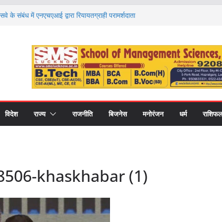
ं अंतरराष्ट्रीय संगोष्ठी, विकसित भारत-2047 के लिए
मिता पर हुआ मंथन
 के संबंध में एनएचएआई द्वारा रियायतग्राही परामर्शदाता
 कड़ी कार्रवाई
ो आगे बढ़ाना ही सत्यपाल मलिक जी के प्रति सच्ची
नील सिंह
 किन राशियों की चमकेगी किस्मत और किसे रहना होगा
ाशियों का हाल
हिलखंड विश्वविद्यालय, बरेली का २४वाँ दीक्षांत समारोह
विदेश
राज्य
राजनीति
बिजनेस
मनोरंजन
धर्म
राशिफ
8506-khaskhabar (1)