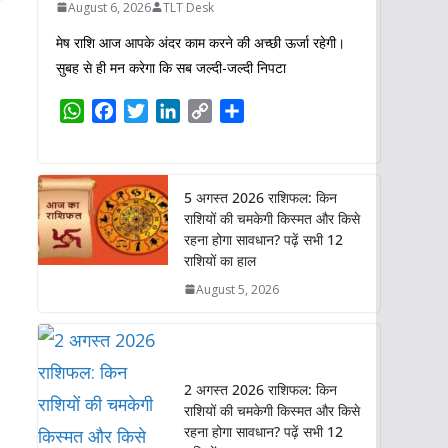
August 6, 2026
TLT Desk
मेष राशि आज आपके अंदर काम करने की अच्छी ऊर्जा रहेगी।
सुबह से ही मन करेगा कि सब जल्दी-जल्दी निपटा
W
F
T
L
C
S
h
a
w
i
o
h
a
c
i
n
p
a
t
e
t
k
y
r
5 अगस्त 2026 राशिफल: किन
s
b
t
e
L
e
राशियों की चमकेगी किस्मत और किसे
A
o
e
d
i
रहना होगा सावधान? पढ़ें सभी 12
p
o
r
I
n
राशियों का हाल
p
k
n
k
August 5, 2026
2 अगस्त 2026 राशिफल: किन
राशियों की चमकेगी किस्मत और किसे
रहना होगा सावधान? पढ़ें सभी 12