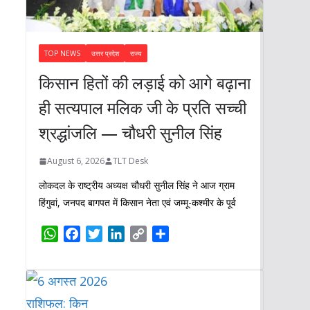
TOP NEWS
उत्तर प्रदेश
राज्य
किसान हितों की लड़ाई को आगे बढ़ाना
ही सत्यपाल मलिक जी के प्रति सच्ची
श्रद्धांजलि — चौधरी सुनील सिंह
August 6, 2026
TLT Desk
लोकदल के राष्ट्रीय अध्यक्ष चौधरी सुनील सिंह ने आज ग्राम
हिंगुवां, जनपद बागपत में किसान नेता एवं जम्मू-कश्मीर के पूर्व
W
F
T
L
C
S
h
a
w
i
o
h
a
c
i
n
p
a
t
e
t
k
y
r
s
b
t
e
L
e