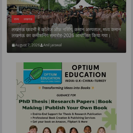
राज्य
लखनऊ
लखनऊ छावनी में कॉलेज ऑफ़ नर्सिंग, कमान अस्पताल, मध्य कमान
क
लखनऊ का कमीशनिंग समारोह-2026 आयोजित किया गया।
प
August 7, 2026
Anil jaiswal