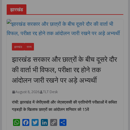
झारखंड
झारखंड
राज्य
झारखंड सरकार और छात्रों के बीच दूसरे दौर
की वार्ता भी विफल, परीक्षा रद्द होने तक
आंदोलन जारी रखने पर अड़े अभ्यर्थी
August 8, 2026
TLT Desk
रांची: झारखंड में जेपीएससी और जेएसएससी की प्रतियोगी परीक्षाओं में कथित
गड़बड़ी के खिलाफ छात्रों का आंदोलन शनिवार को 15वें
W
F
T
L
C
S
h
a
w
i
o
h