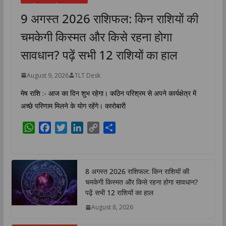
9 अगस्त 2026 राशिफल: किन राशियों की
चमकेगी किस्मत और किसे रहना होगा
सावधान? पढ़ें सभी 12 राशियों का हाल
August 9, 2026
TLT Desk
मेष राशि :- आज का दिन शुभ रहेगा। कठिन परिश्रम से अपने कार्यक्षेत्र में
अच्छे परिणाम मिलने के योग रहेंगे। कारोबारी
W
F
T
L
C
S
h
a
w
i
o
h
a
c
i
n
p
a
t
e
t
k
y
r
8 अगस्त 2026 राशिफल: किन राशियों की
s
b
t
e
L
e
चमकेगी किस्मत और किसे रहना होगा सावधान?
A
o
e
d
i
पढ़ें सभी 12 राशियों का हाल
p
o
r
I
n
August 8, 2026
p
k
n
k