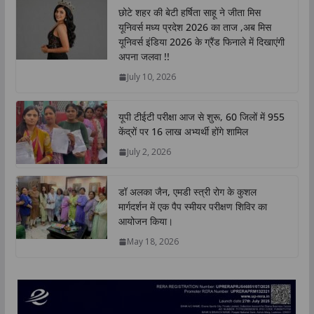
t
e
t
k
y
r
छोटे शहर की बेटी हर्षिता साहू ने जीता मिस
s
b
t
e
L
e
यूनिवर्स मध्य प्रदेश 2026 का ताज ,अब मिस
A
o
e
d
i
यूनिवर्स इंडिया 2026 के ग्रैंड फिनाले में दिखाएंगी
p
o
r
I
n
अपना जलवा !!
p
k
n
k
July 10, 2026
यूपी टीईटी परीक्षा आज से शुरू, 60 जिलों में 955
केंद्रों पर 16 लाख अभ्यर्थी होंगे शामिल
July 2, 2026
डॉ अलका जैन, एमडी स्त्री रोग के कुशल
मार्गदर्शन में एक पैप स्मीयर परीक्षण शिविर का
आयोजन किया।
May 18, 2026