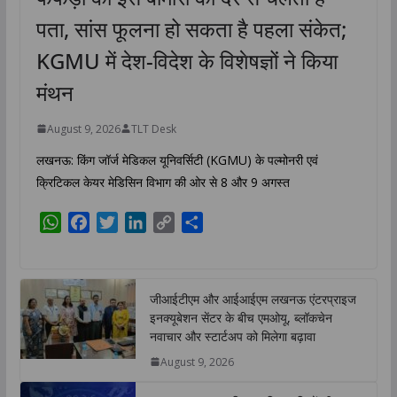
पता, सांस फूलना हो सकता है पहला संकेत;
KGMU में देश-विदेश के विशेषज्ञों ने किया
मंथन
August 9, 2026
TLT Desk
लखनऊ: किंग जॉर्ज मेडिकल यूनिवर्सिटी (KGMU) के पल्मोनरी एवं
क्रिटिकल केयर मेडिसिन विभाग की ओर से 8 और 9 अगस्त
W
F
T
L
C
S
h
a
w
i
o
h
a
c
i
n
p
a
t
e
t
k
y
r
जीआईटीएम और आईआईएम लखनऊ एंटरप्राइज
s
b
t
e
L
e
इनक्यूबेशन सेंटर के बीच एमओयू, ब्लॉकचेन
A
o
e
d
i
नवाचार और स्टार्टअप को मिलेगा बढ़ावा
p
o
r
I
n
August 9, 2026
p
k
n
k