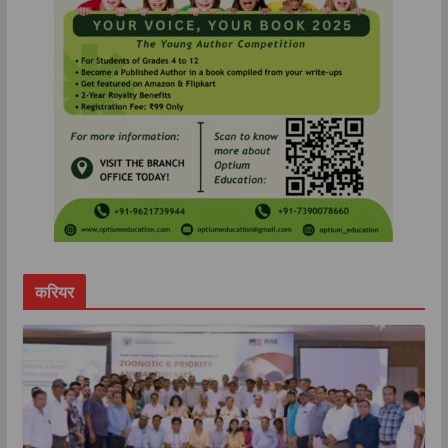
करियर