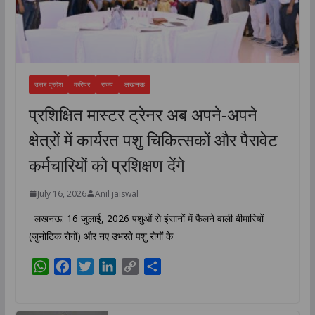
उत्तर प्रदेश
करियर
राज्य
लखनऊ
प्रशिक्षित मास्टर ट्रेनर अब अपने-अपने
क्षेत्रों में कार्यरत पशु चिकित्सकों और पैरावेट
कर्मचारियों को प्रशिक्षण देंगे
July 16, 2026
Anil jaiswal
लखनऊ: 16 जुलाई, 2026 पशुओं से इंसानों में फैलने वाली बीमारियों
(जुनोटिक रोगों) और नए उभरते पशु रोगों के
W
F
T
L
C
S
h
a
w
i
o
h
a
c
i
n
p
a