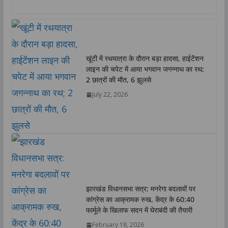
a
c
i
n
p
a
t
e
t
k
y
r
s
b
t
e
L
e
A
o
e
d
i
खूंटी में रथयात्रा के दौरान बड़ा हादसा, हाईटेंशन
p
o
r
I
n
लाइन की चपेट में आया भगवान जगन्नाथ का रथ;
p
k
n
k
2 छात्रों की मौत, 6 झुलसे
July 22, 2026
झारखंड विधानसभा सत्र: मनरेगा बदलावों पर
कांग्रेस का आक्रामक रुख, केंद्र के 60:40
फार्मूले के खिलाफ सदन में घेराबंदी की तैयारी
February 18, 2026