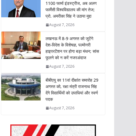
s
b
t
e
L
e
1100 फार्मा इंडस्ट्रीज, अब अलग
फार्मेसी विश्वविद्यालय की मांग तेज;
A
o
e
d
i
प्रो. अमरीका सिंह ने उठाया मुद्दा
p
o
r
I
n
p
k
n
k
August 7, 2026
लखनऊ में 8-9 अगस्त को जुटेंगे
देश-विदेश के विशेषज्ञ, पल्मोनरी
हाइपरटेंशन पर होगा बड़ा मंथन; सांस
फूलने को न करें नजरअंदाज
August 7, 2026
बीबीएयू का 11वां दीक्षांत समारोह 29
अगस्त को, रक्षा मंत्री राजनाथ सिंह
देंगे विद्यार्थियों को उपाधियां और स्वर्ण
पदक
August 7, 2026