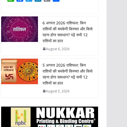
h
a
w
i
o
h
a
c
i
n
p
a
t
e
t
k
y
r
6 अगस्त 2026 राशिफल: किन
s
b
t
e
L
e
राशियों की चमकेगी किस्मत और किसे
A
o
e
d
i
रहना होगा सावधान? पढ़ें सभी 12
p
o
r
I
n
राशियों का हाल
p
k
n
k
August 6, 2026
5 अगस्त 2026 राशिफल: किन
राशियों की चमकेगी किस्मत और किसे
रहना होगा सावधान? पढ़ें सभी 12
राशियों का हाल
August 5, 2026