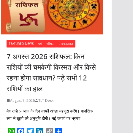
FEATURED NEWS
धर्म
राशिफल
लाइफस्टाइल
7 अगस्त 2026 राशिफल: किन
राशियों की चमकेगी किस्मत और किसे
रहना होगा सावधान? पढ़ें सभी 12
राशियों का हाल
August 7, 2026
TLT Desk
मेष राशि :- आज के दिन काफी अच्छा महसूस करेंगे। मानसिक
रूप से खुशी की अनुभूति होगी। नई जगहों पर भ्रमण
W
F
T
L
C
S