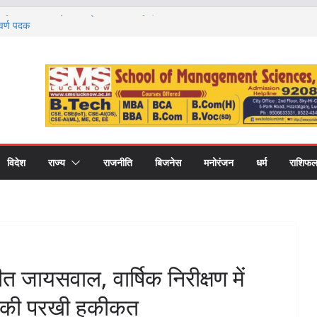
रोह 29 अगस्त को, रक्षा मंत्री राजनाथ सिंह देंगे
्वर्ण पदक
 महिला छात्रावास में पौधारोपण अभियान, हरित परिसर
ा संकल्प
र्ड’ से सम्मानित हुए नौ खिलाड़ी, जिले का नाम किया
ज और 1100 फार्मा इंडस्ट्रीज, अब अलग फार्मेसी
ो. अमरीका सिंह ने उठाया मुद्दा
गे देश-विदेश के विशेषज्ञ, पल्मोनरी हाइपरटेंशन पर
 को न करें नजरअंदाज
विदेश
राज्य
राजनीति
बिजनेस
मनोरंजन
धर्म
राशिफ
त जायसवाल, वार्षिक निरीक्षण में
ों की परखी हकीकत