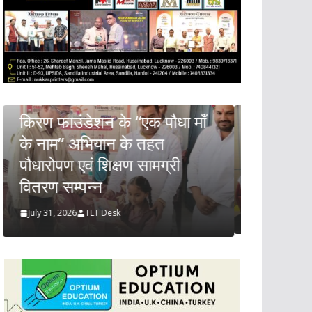
उत्तर प्रदेश
राज्य
लखनऊ
 पौधा माँ
उत्तर प्रदेश में राजकीय
तहत
ऑप्टोमेट्रिस्ट संवर्ग के सुदृढ़ीकरण
मग्री
हेतु महत्वपूर्ण बैठक
July 31, 2026
Anil jaiswal