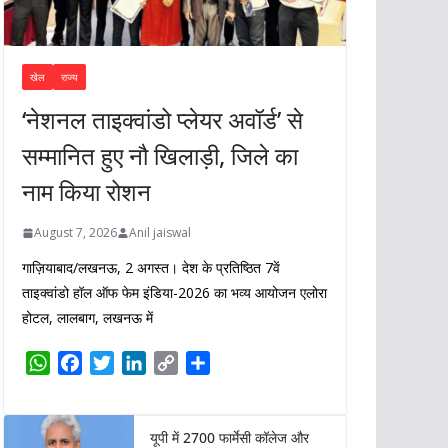
खेल
राज्य
‘नेशनल ताइक्वांडो प्लेयर अवॉर्ड’ से
सम्मानित हुए नौ खिलाड़ी, जिले का
नाम किया रोशन
August 7, 2026
Anil jaiswal
गाज़ियाबाद/लखनऊ, 2 अगस्त। देश के प्रतिष्ठित 7वें
ताइक्वांडो हॉल ऑफ फेम इंडिया-2026 का भव्य आयोजन एलोरा
होटल, लालबाग, लखनऊ में
W
F
T
L
C
S
h
a
w
i
o
h
a
c
i
n
p
a
t
e
t
k
y
r
यूपी में 2700 फार्मेसी कॉलेज और