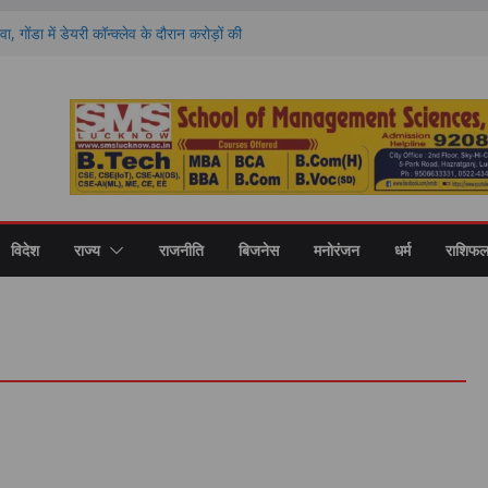
वा, गोंडा में डेयरी कॉन्क्लेव के दौरान करोड़ों की
को बांटे गए स्वीकृति पत्र और डेमो चेक
 राशियों की चमकेगी किस्मत और किसे रहना होगा
ों का हाल
ण पर मंथन, आयोग ने जनप्रतिनिधियों से लिए सुझाव,
ाएं
 की नई शिक्षा का मॉडल, गोंडा में मंडल स्तरीय बैठक में
ास पर मंथन
री कॉलेज में नवप्रवेशी छात्रों का भव्य स्वागत,
र और उच्च शिक्षा का मिला मार्गदर्शन
विदेश
राज्य
राजनीति
बिजनेस
मनोरंजन
धर्म
राशिफ