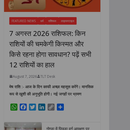
FEATURED NEWS
धर्म
राशिफल
लाइफस्टाइल
7 अगस्त 2026 राशिफल: किन
राशियों की चमकेगी किस्मत और
किसे रहना होगा सावधान? पढ़ें सभी
12 राशियों का हाल
August 7, 2026
TLT Desk
मेष राशि :- आज के दिन काफी अच्छा महसूस करेंगे। मानसिक
रूप से खुशी की अनुभूति होगी। नई जगहों पर भ्रमण
W
F
T
L
C
S
h
a
w
i
o
h
a
c
i
n
p
a
t
e
t
k
y
r
गोण्डा में पिछड़ा वर्ग आरक्षण पर