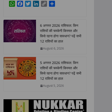
W
F
T
L
C
S
h
a
w
i
o
h
a
c
i
n
p
a
t
e
t
k
y
r
6 अगस्त 2026 राशिफल: किन
s
b
t
e
L
e
राशियों की चमकेगी किस्मत और
A
o
e
d
i
किसे रहना होगा सावधान? पढ़ें सभी
p
o
r
I
n
12 राशियों का हाल
p
k
n
k
August 6, 2026
5 अगस्त 2026 राशिफल: किन
राशियों की चमकेगी किस्मत और
किसे रहना होगा सावधान? पढ़ें सभी
12 राशियों का हाल
August 5, 2026