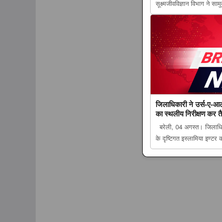
सूक्ष्मजीवविज्ञान विभाग ने सा
सहयोग से वायरल The post ए
सीएमई का आयोजन, विशेषज्ञो
जिलाधिकारी ने उर्स-ए-आल
का स्थलीय निरीक्षण कर तै
बरेली, 04 अगस्त। जिलाधि
के दृष्टिगत इस्लामिया इण्टर
post जिलाधिकारी ने उर्स-ए-
स्थलीय निरीक्षण कर तैयारियों