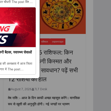
्थित चौधरी The post विश्व
ूथ फार्मासिस्ट फेडरेशन ने बनाई
FEATURED NEWS
धर्म
राशिफल
लाइफस्टाइल
7 अगस्त 2026 राशिफल: किन
री बैठक, स्वास्थ्य सेवाओं
राशियों की चमकेगी किस्मत और
 की अध्यक्षता में आज जिला
किसे रहना होगा सावधान? पढ़ें सभी
ागार में The post
ैठक, स्वास्थ्य सेवाओं की
12 राशियों का हाल
fir...
August 7, 2026
TLT Desk
मेष राशि :- आज के दिन काफी अच्छा महसूस करेंगे। मानसिक
रूप से खुशी की अनुभूति होगी। नई जगहों पर भ्रमण