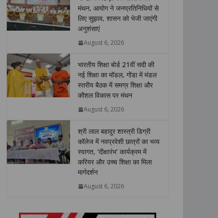
s
b
t
e
L
e
मंथन, आयोग ने जनप्रतिनिधियों से
लिए सुझाव, शासन को भेजी जाएंगी
A
o
e
d
i
अनुशंसाएं
p
o
r
I
n
p
k
n
k
August 6, 2026
भारतीय शिक्षा बोर्ड 21वीं सदी की
नई शिक्षा का मॉडल, गोंडा में मंडल
स्तरीय बैठक में समग्र शिक्षा और
कौशल विकास पर मंथन
August 6, 2026
श्री लाल बहादुर शास्त्री डिग्री
कॉलेज में नवप्रवेशी छात्रों का भव्य
स्वागत, ‘दीक्षारंभ’ कार्यक्रम में
करियर और उच्च शिक्षा का मिला
मार्गदर्शन
August 6, 2026