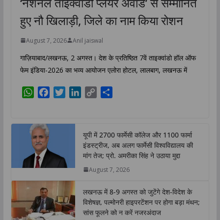
‘नेशनल ताइक्वांडो प्लेयर अवॉर्ड’ से सम्मानित
हुए नौ खिलाड़ी, जिले का नाम किया रोशन
August 7, 2026
Anil jaiswal
गाज़ियाबाद/लखनऊ, 2 अगस्त। देश के प्रतिष्ठित 7वें ताइक्वांडो हॉल ऑफ
फेम इंडिया-2026 का भव्य आयोजन एलोरा होटल, लालबाग, लखनऊ में
W
F
T
L
C
S
h
a
w
i
o
h
a
c
i
n
p
a
t
e
t
k
y
r
यूपी में 2700 फार्मेसी कॉलेज और 1100 फार्मा
s
b
t
e
L
e
इंडस्ट्रीज, अब अलग फार्मेसी विश्वविद्यालय की
A
o
e
d
i
मांग तेज; प्रो. अमरीका सिंह ने उठाया मुद्दा
p
o
r
I
n
August 7, 2026
p
k
n
k
लखनऊ में 8-9 अगस्त को जुटेंगे देश-विदेश के
विशेषज्ञ, पल्मोनरी हाइपरटेंशन पर होगा बड़ा मंथन;
सांस फूलने को न करें नजरअंदाज