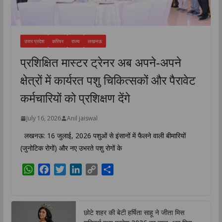
उत्तर प्रदेश
करियर
राज्य
लखनऊ
प्रशिक्षित मास्टर ट्रेनर अब अपने-अपने
क्षेत्रों में कार्यरत पशु चिकित्सकों और पैरावेट
कर्मचारियों को प्रशिक्षण देंगे
July 16, 2026
Anil jaiswal
लखनऊ: 16 जुलाई, 2026 पशुओं से इंसानों में फैलने वाली बीमारियों
(जुनोटिक रोगों) और नए उभरते पशु रोगों के
W
F
T
L
C
S
h
a
w
i
o
h
a
c
i
n
p
a
t
e
t
k
y
r
छोटे शहर की बेटी हर्षिता साहू ने जीता मिस
s
b
t
e
L
e