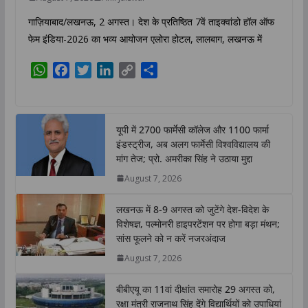
गाज़ियाबाद/लखनऊ, 2 अगस्त। देश के प्रतिष्ठित 7वें ताइक्वांडो हॉल ऑफ
फेम इंडिया-2026 का भव्य आयोजन एलोरा होटल, लालबाग, लखनऊ में
W
F
T
L
C
S
h
a
w
i
o
h
a
c
i
n
p
a
t
e
t
k
y
r
यूपी में 2700 फार्मेसी कॉलेज और 1100 फार्मा
s
b
t
e
L
e
इंडस्ट्रीज, अब अलग फार्मेसी विश्वविद्यालय की
A
o
e
d
i
मांग तेज; प्रो. अमरीका सिंह ने उठाया मुद्दा
p
o
r
I
n
August 7, 2026
p
k
n
k
लखनऊ में 8-9 अगस्त को जुटेंगे देश-विदेश के
विशेषज्ञ, पल्मोनरी हाइपरटेंशन पर होगा बड़ा मंथन;
सांस फूलने को न करें नजरअंदाज
August 7, 2026
बीबीएयू का 11वां दीक्षांत समारोह 29 अगस्त को,
रक्षा मंत्री राजनाथ सिंह देंगे विद्यार्थियों को उपाधियां