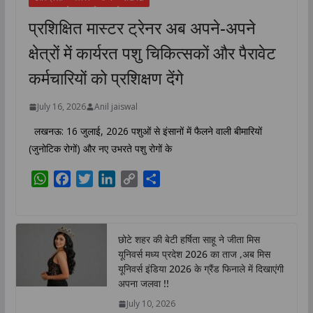
प्रशिक्षित मास्टर ट्रेनर अब अपने-अपने
क्षेत्रों में कार्यरत पशु चिकित्सकों और पैरावेट
कर्मचारियों को प्रशिक्षण देंगे
July 16, 2026
Anil jaiswal
लखनऊ: 16 जुलाई, 2026 पशुओं से इंसानों में फैलने वाली बीमारियों
(जुनोटिक रोगों) और नए उभरते पशु रोगों के
W
F
T
L
C
S
h
a
w
i
o
h
a
c
i
n
p
a
t
e
t
k
y
r
छोटे शहर की बेटी हर्षिता साहू ने जीता मिस
s
b
t
e
L
e
यूनिवर्स मध्य प्रदेश 2026 का ताज ,अब मिस
A
o
e
d
i
यूनिवर्स इंडिया 2026 के ग्रैंड फिनाले में दिखाएंगी
p
o
r
I
n
अपना जलवा !!
p
k
n
k
July 10, 2026