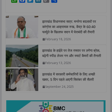
h
a
w
i
o
h
a
c
i
n
p
a
t
e
t
k
y
r
झारखंड विधानसभा सत्र: मनरेगा बदलावों पर
s
b
t
e
L
e
कांग्रेस का आक्रामक रुख, केंद्र के 60:40
A
o
e
d
i
फार्मूले के खिलाफ सदन में घेराबंदी की तैयारी
p
o
r
I
n
February 18, 2026
p
k
n
k
झारखंड के हाईवे पर तेज रफ्तार पर लगेगा ब्रेक,
बढ़ेगी स्पीड लेजर गन और स्मार्ट कैमरों की तैनाती
February 13, 2026
झारखंड में सरकारी कर्मचारियों के लिए अच्छी
खबर, 5 दिन पहले आएगी सितंबर की सैलरी
September 24, 2025