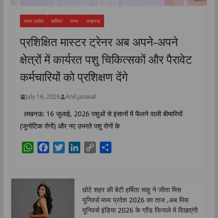
उत्तर प्रदेश
करियर
राज्य
लखनऊ
प्रशिक्षित मास्टर ट्रेनर अब अपने-अपने
क्षेत्रों में कार्यरत पशु चिकित्सकों और पैरावेट
कर्मचारियों को प्रशिक्षण देंगे
July 16, 2026
Anil jaiswal
लखनऊ: 16 जुलाई, 2026 पशुओं से इंसानों में फैलने वाली बीमारियों
(जुनोटिक रोगों) और नए उभरते पशु रोगों के
W
F
T
L
C
S
h
a
w
i
o
h
a
c
i
n
p
a
t
e
t
k
y
r
छोटे शहर की बेटी हर्षिता साहू ने जीता मिस
s
b
t
e
L
e
यूनिवर्स मध्य प्रदेश 2026 का ताज ,अब मिस
A
o
e
d
i
यूनिवर्स इंडिया 2026 के ग्रैंड फिनाले में दिखाएंगी
p
o
r
I
n