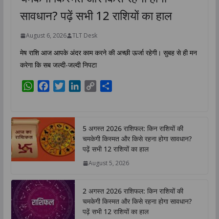
सावधान? पढ़ें सभी 12 राशियों का हाल
August 6, 2026
TLT Desk
मेष राशि आज आपके अंदर काम करने की अच्छी ऊर्जा रहेगी। सुबह से ही मन
करेगा कि सब जल्दी-जल्दी निपटा
W
F
T
L
C
S
h
a
w
i
o
h
a
c
i
n
p
a
t
e
t
k
y
r
5 अगस्त 2026 राशिफल: किन राशियों की
s
b
t
e
L
e
चमकेगी किस्मत और किसे रहना होगा सावधान?
A
o
e
d
i
पढ़ें सभी 12 राशियों का हाल
p
o
r
I
n
August 5, 2026
p
k
n
k
2 अगस्त 2026 राशिफल: किन राशियों की
चमकेगी किस्मत और किसे रहना होगा सावधान?
पढ़ें सभी 12 राशियों का हाल