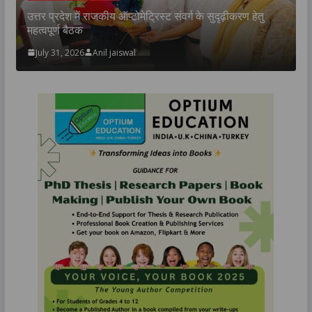
उत्तर प्रदेश में राजकीय ऑप्टोमेट्रिस्ट संवर्ग के सुदृढ़ीकरण हेतु
य
महत्वपूर्ण बैठक
:
July 31, 2026
Anil jaiswal