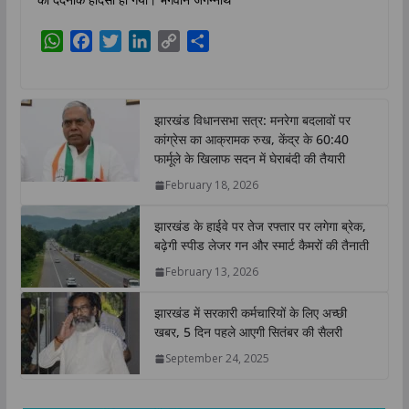
W
F
T
L
C
S
h
a
w
i
o
h
a
c
i
n
p
a
t
e
t
k
y
r
झारखंड विधानसभा सत्र: मनरेगा बदलावों पर
s
b
t
e
L
e
कांग्रेस का आक्रामक रुख, केंद्र के 60:40
A
o
e
d
i
फार्मूले के खिलाफ सदन में घेराबंदी की तैयारी
p
o
r
I
n
February 18, 2026
p
k
n
k
झारखंड के हाईवे पर तेज रफ्तार पर लगेगा ब्रेक,
बढ़ेगी स्पीड लेजर गन और स्मार्ट कैमरों की तैनाती
February 13, 2026
झारखंड में सरकारी कर्मचारियों के लिए अच्छी
खबर, 5 दिन पहले आएगी सितंबर की सैलरी
September 24, 2025