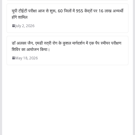
छोटे शहर की बेटी हर्षिता साहू ने जीता मिस
s
b
t
e
L
e
यूनिवर्स मध्य प्रदेश 2026 का ताज ,अब मिस
A
o
e
d
i
यूनिवर्स इंडिया 2026 के ग्रैंड फिनाले में दिखाएंगी
p
o
r
I
n
अपना जलवा !!
p
k
n
k
July 10, 2026
यूपी टीईटी परीक्षा आज से शुरू, 60 जिलों में 955
केंद्रों पर 16 लाख अभ्यर्थी होंगे शामिल
July 2, 2026
डॉ अलका जैन, एमडी स्त्री रोग के कुशल
मार्गदर्शन में एक पैप स्मीयर परीक्षण शिविर का
आयोजन किया।
May 18, 2026