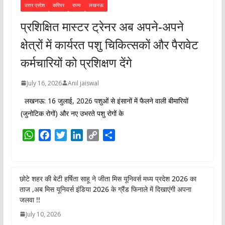
उत्तर प्रदेश
करियर
राज्य
लखनऊ
प्रशिक्षित मास्टर ट्रेनर अब अपने-अपने
क्षेत्रों में कार्यरत पशु चिकित्सकों और पैरावेट
कर्मचारियों को प्रशिक्षण देंगे
July 16, 2026
Anil jaiswal
लखनऊ: 16 जुलाई, 2026 पशुओं से इंसानों में फैलने वाली बीमारियों
(जुनोटिक रोगों) और नए उभरते पशु रोगों के
W
F
T
L
C
S
h
a
w
i
o
h
a
c
i
n
p
a
t
e
t
k
y
r