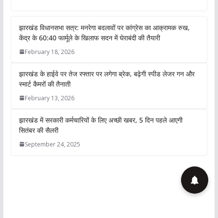
July 22, 2026
TLT Desk
खूंटी: झारखंड के खूंटी जिले के तोरपा क्षेत्र में रथयात्रा के दौरान मंगलवार
को दर्दनाक हादसा हो गया। भगवान जगन्नाथ
W
F
T
L
C
S
h
a
w
i
o
h
a
c
i
n
p
a
t
e
t
k
y
r
झारखंड विधानसभा सत्र: मनरेगा बदलावों पर
s
b
t
e
L
e
कांग्रेस का आक्रामक रुख, केंद्र के 60:40
A
o
e
d
i
फार्मूले के खिलाफ सदन में घेराबंदी की तैयारी
p
o
r
I
n
February 18, 2026
p
k
n
k
झारखंड के हाईवे पर तेज रफ्तार पर लगेगा ब्रेक,
बढ़ेगी स्पीड लेजर गन और स्मार्ट कैमरों की तैनाती
February 13, 2026
झारखंड में सरकारी कर्मचारियों के लिए अच्छी
खबर, 5 दिन पहले आएगी सितंबर की सैलरी