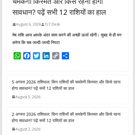
6 अगस्त 2026 राशिफल: किन राशियों की
चमकेगी किस्मत और किसे रहना होगा
सावधान? पढ़ें सभी 12 राशियों का हाल
August 6, 2026
TLT Desk
मेष राशि आज आपके अंदर काम करने की अच्छी ऊर्जा रहेगी। सुबह से ही मन
करेगा कि सब जल्दी-जल्दी निपटा
W
F
T
L
C
S
h
a
w
i
o
h
a
c
i
n
p
a
t
e
t
k
y
r
5 अगस्त 2026 राशिफल: किन राशियों की
s
b
t
e
L
e
चमकेगी किस्मत और किसे रहना होगा सावधान?
A
o
e
d
i
पढ़ें सभी 12 राशियों का हाल
p
o
r
I
n
August 5, 2026
p
k
n
k