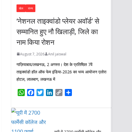
खेल
राज्य
‘नेशनल ताइक्वांडो प्लेयर अवॉर्ड’ से
सम्मानित हुए नौ खिलाड़ी, जिले का
नाम किया रोशन
August 7, 2026
Anil jaiswal
गाज़ियाबाद/लखनऊ, 2 अगस्त। देश के प्रतिष्ठित 7वें
ताइक्वांडो हॉल ऑफ फेम इंडिया-2026 का भव्य आयोजन एलोरा
होटल, लालबाग, लखनऊ में
W
F
T
L
C
S
h
a
w
i
o
h
a
c
i
n
p
a
t
e
t
k
y
r
s
b
t
e
L
e
A
o
e
d
i
यूपी में 2700 फार्मेसी कॉलेज और