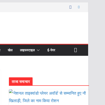
ल
खेल
लाइफस्टाइल
ई-पेपर
ताजा समाचार