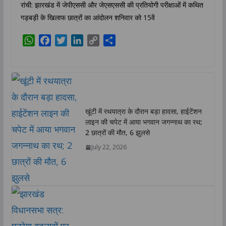
रांची: झारखंड में जेपीएससी और जेएसएससी की प्रतियोगी परीक्षाओं में कथित
गड़बड़ी के खिलाफ छात्रों का आंदोलन शनिवार को 15वें
W
F
T
L
C
S
h
a
w
i
o
h
a
c
i
n
p
a
t
e
t
k
y
r
s
b
t
e
L
e
A
o
e
d
i
खूंटी में रथयात्रा के दौरान बड़ा हादसा, हाईटेंशन
p
o
r
I
n
लाइन की चपेट में आया भगवान जगन्नाथ का रथ;
p
k
n
k
2 छात्रों की मौत, 6 झुलसे
July 22, 2026