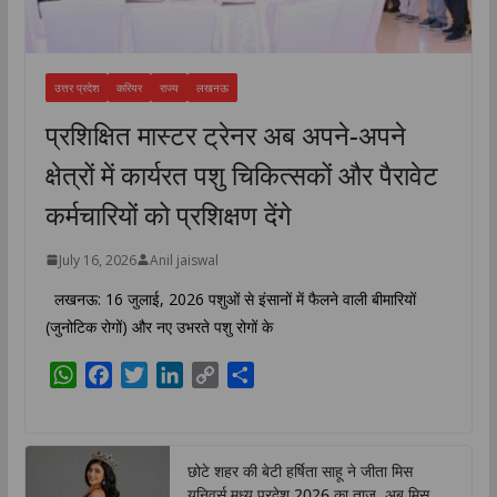
उत्तर प्रदेश
करियर
राज्य
लखनऊ
प्रशिक्षित मास्टर ट्रेनर अब अपने-अपने
क्षेत्रों में कार्यरत पशु चिकित्सकों और पैरावेट
कर्मचारियों को प्रशिक्षण देंगे
July 16, 2026
Anil jaiswal
लखनऊ: 16 जुलाई, 2026 पशुओं से इंसानों में फैलने वाली बीमारियों
(जुनोटिक रोगों) और नए उभरते पशु रोगों के
W
F
T
L
C
S
h
a
w
i
o
h
a
c
i
n
p
a
t
e
t
k
y
r
छोटे शहर की बेटी हर्षिता साहू ने जीता मिस
s
b
t
e
L
e
यूनिवर्स मध्य प्रदेश 2026 का ताज ,अब मिस