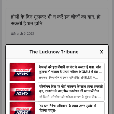
होली के दिन भूलकर भी न करें इन चीजों का दान, हो
सकती है धन हानि
March 6, 2023
X
The Lucknow Tribune
फेफड़ों की इस बीमारी का देर से चलता है पता, सांस
फूलना हो सकता है पहला संकेत; KGMU में देश-
विदेश के विशेषज्ञों ने किया मंथन
लखनऊ: किंग जॉर्ज मेडिकल यूनिवर्सिटी (KGMU) के
पल्मोनरी एवं क्रिटिकल केयर मेडिसिन विभाग की ओर से 8
परिसीमन बिल पर मोदी सरकार के साथ आया अकाली
और 9 अगस्त The post फेफड़ों की इस बीमारी का देर से
दल, समर्थन के बाद फिर गठबंधन की अटकलें तेज
चलता है पता, सांस फूलना हो सकता है पहला संकेत;
नई दिल्ली: परिसीमन और महिला आरक्षण के मुद्दे पर केंद्र की
KGMU में देश-विदेश के विशेषज्ञों ने किया मंथन
मोदी सरकार को शिरोमणि अकाली दल का समर्थन मिल The
appeared...
‘हर घर तिरंगा अभियान’ के तहत उत्तर प्रदेश में
post परिसीमन बिल पर मोदी सरकार के साथ आया अकाली
‘तिरंगा यात्रा-
दल, समर्थन के बाद फिर गठबंधन की अटकलें तेज