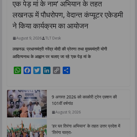
एक पेड़ मां के नाम’ अभियान के तहत
लखनऊ में पौधरोपण, वेदान्त कंप्यूटर एकेडमी
ने किया कार्यक्रम का आयोजन
August 9, 2026
TLT Desk
लखनऊ: प्रधानमंत्री नरेंद्र मोदी की प्रेरणा तथा मुख्यमंत्री योगी
आदित्यनाथ के आह्वान पर चलाए जा रहे ‘एक पेड़ मां के
W
F
T
L
C
S
h
a
w
i
o
h
a
c
i
n
p
a
t
e
t
k
y
r
9 अगस्त 2026 को काकोरी ट्रेन एक्शन की
s
b
t
e
L
e
101वीं वर्षगांठ
A
o
e
d
i
August 9, 2026
p
o
r
I
n
p
k
n
k
‘हर घर तिरंगा अभियान’ के तहत उत्तर प्रदेश में
‘तिरंगा यात्रा-