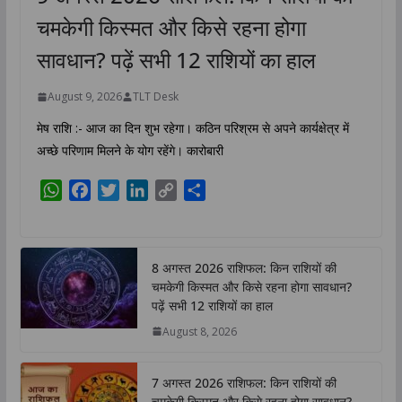
चमकेगी किस्मत और किसे रहना होगा
सावधान? पढ़ें सभी 12 राशियों का हाल
August 9, 2026
TLT Desk
मेष राशि :- आज का दिन शुभ रहेगा। कठिन परिश्रम से अपने कार्यक्षेत्र में
अच्छे परिणाम मिलने के योग रहेंगे। कारोबारी
W
F
T
L
C
S
h
a
w
i
o
h
a
c
i
n
p
a
t
e
t
k
y
r
8 अगस्त 2026 राशिफल: किन राशियों की
s
b
t
e
L
e
चमकेगी किस्मत और किसे रहना होगा सावधान?
A
o
e
d
i
पढ़ें सभी 12 राशियों का हाल
p
o
r
I
n
August 8, 2026
p
k
n
k
7 अगस्त 2026 राशिफल: किन राशियों की
चमकेगी किस्मत और किसे रहना होगा सावधान?