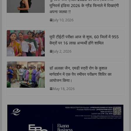
A
o
e
d
i
यूनिवर्स इंडिया 2026 के ग्रैंड फिनाले में दिखाएंगी
p
o
r
I
n
अपना जलवा !!
p
k
n
k
July 10, 2026
यूपी टीईटी परीक्षा आज से शुरू, 60 जिलों में 955
केंद्रों पर 16 लाख अभ्यर्थी होंगे शामिल
July 2, 2026
डॉ अलका जैन, एमडी स्त्री रोग के कुशल
मार्गदर्शन में एक पैप स्मीयर परीक्षण शिविर का
आयोजन किया।
May 18, 2026